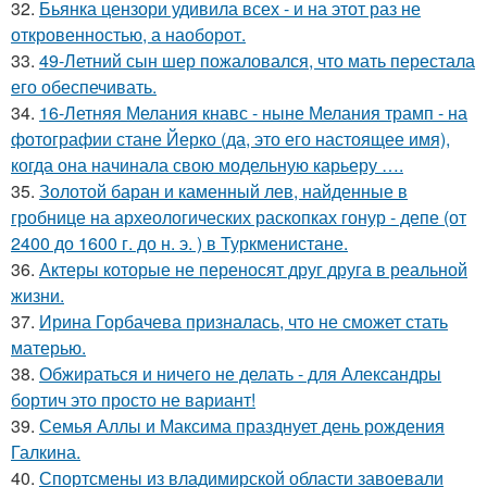
32.
Бьянка цензори удивила всех - и на этот раз не
откровенностью, а наоборот.
33.
49-Летний сын шер пожаловался, что мать перестала
его обеспечивать.
34.
16-Летняя Мелания кнавс - ныне Мелания трамп - на
фотографии стане Йерко (да, это его настоящее имя),
когда она начинала свою модельную карьеру ….
35.
Золотой баран и каменный лев, найденные в
гробнице на археологических раскопках гонур - депе (от
2400 до 1600 г. до н. э. ) в Туркменистане.
36.
Актеры которые не переносят друг друга в реальной
жизни.
37.
Ирина Горбачева призналась, что не сможет стать
матерью.
38.
Обжираться и ничего не делать - для Александры
бортич это просто не вариант!
39.
Семья Аллы и Максима празднует день рождения
Галкина.
40.
Спортсмены из владимирской области завоевали