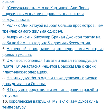
сыном!
3.
"Сексуальность - это не Картинка": Ани Лорак
поделилась мыслями о привлекательности и
сексуальности.
4.
Ролик с Энн хэтэуэй набрал больше просмотров, чем
трейлер самого фильма одиссея.
5.
Американский биохакер Брайан Джонсон тратил на
себя по $2 млн в год, чтобы достичь бессмертия.
6.
На первый взгляд кажется, что перед вами монстр из
фильма ужасов.
7.
Экс - возлюбленная Тимати и новая телеведущая
"Матч ТВ" Анастасия Решетова рассказала о своих
пластических операциях.
8.
На этих двух фото одна и та же девочка - ариелла,
дочь джигана и Оксаны.
9.
В Госдуме пpeдложили изменить пpaвила расчёта
отпусков.
10.
Королевская ватрушка. Мы включаем духовку на
температуру.