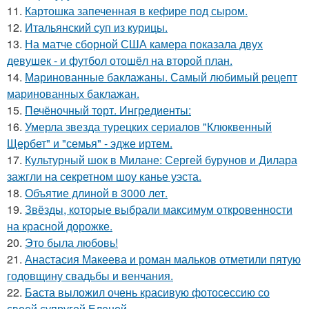
11.
Картошка запеченная в кефире под сыром.
12.
Итальянский суп из курицы.
13.
На матче сборной США камера показала двух
девушек - и футбол отошёл на второй план.
14.
Маринованные баклажаны. Самый любимый рецепт
маринованных баклажан.
15.
Печёночный торт. Ингредиенты:
16.
Умерла звезда турецких сериалов "Клюквенный
Щербет" и "семья" - эдже иртем.
17.
Культурный шок в Милане: Сергей бурунов и Дилара
зажгли на секретном шоу канье уэста.
18.
Объятие длиной в 3000 лет.
19.
Звёзды, которые выбрали максимум откровенности
на красной дорожке.
20.
Это была любовь!
21.
Анастасия Макеева и роман мальков отметили пятую
годовщину свадьбы и венчания.
22.
Баста выложил очень красивую фотосессию со
своей супругой Еленой.