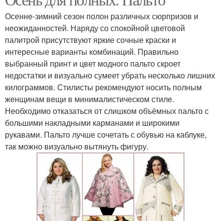
Мода для полных зима
девушек
Осенне-зимний сезон полон различных сюрпризов и
неожиданностей. Наряду со спокойной цветовой
палитрой присутствуют яркие сочные краски и
Одежда для полных
Образа для полных
интересные варианты комбинаций. Правильно
девушек
женщин
выбранный принт и цвет модного пальто скроет
недостатки и визуально сумеет убрать несколько лишних
килограммов. Стилисты рекомендуют носить полным
женщинам вещи в минималистическом стиле.
Платья для полных
Необходимо отказаться от слишком объёмных пальто с
женщин
большими накладными карманами и широкими
рукавами. Пальто лучше сочетать с обувью на каблуке,
так можно визуально вытянуть фигуру.