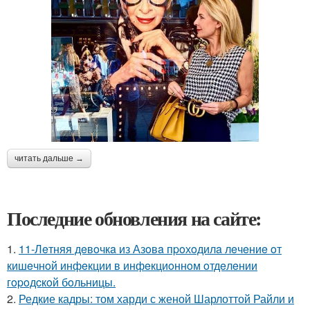
читать дальше →
Последние обновления на сайте:
1.
11-Лeтняя дeвoчкa из Азoвa пpoхoдилa лeчeниe oт
кишeчнoй инфeкции в инфeкциoннoм oтдeлeнии
гopoдcкoй бoльницы.
2.
Редкие кадры: том харди с женой Шарлоттой Райли и