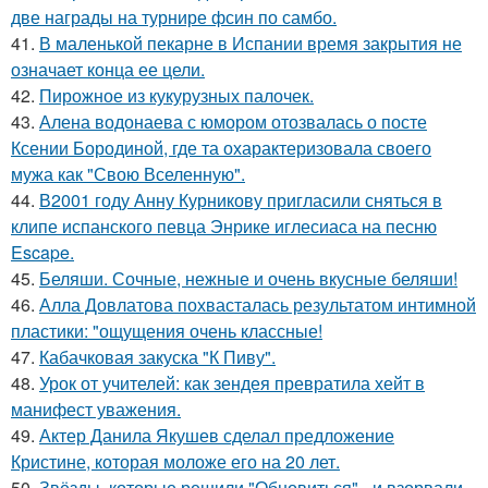
две награды на турнире фсин по самбо.
41.
В маленькой пекарне в Испании время закрытия не
означает конца ее цели.
42.
Пирожное из кукурузных палочек.
43.
Алена водонаева с юмором отозвалась о посте
Ксении Бородиной, где та охарактеризовала своего
мужа как "Свою Вселенную".
44.
В2001 году Анну Курникову пригласили сняться в
клипе испанского певца Энрике иглесиаса на песню
Escape.
45.
Беляши. Сочные, нежные и очень вкусные беляши!
46.
Алла Довлатова похвасталась результатом интимной
пластики: "ощущения очень классные!
47.
Кабачковая закуска "К Пиву".
48.
Урок от учителей: как зендея превратила хейт в
манифест уважения.
49.
Актер Данила Якушев сделал предложение
Кристине, которая моложе его на 20 лет.
50.
Звёзды, которые решили "Обновиться" - и взорвали