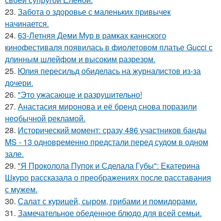
23.
Забота о здоровье с маленьких привычек
начинается.
24.
63-Летняя Деми Мур в рамках каннского
кинофестиваля появилась в фиолетовом платье Gucci с
длинным шлейфом и высоким разрезом.
25.
Юлия пересильд обиделась на журналистов из-за
дочери.
26.
"Это ужасающе и разрушительно!
27.
Анастасия миронова и её бренд снова поразили
необычной рекламой.
28.
Исторический момент: сразу 486 участников банды
MS - 13 одновременно предстали перед судом в одном
зале.
29.
"Я Проколола Пупок и Сделала Губы": Екатерина
Шкуро рассказала о преображениях после расставания
с мужем.
30.
Салат с курицей, сыром, грибами и помидорами.
31.
Замечательное обеденное блюдо для всей семьи.