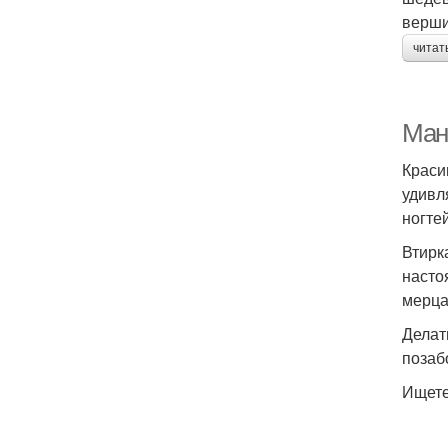
верши
читат
Ман
Краси
удивл
ногте
Втирк
насто
мерца
Делат
позаб
Ищете