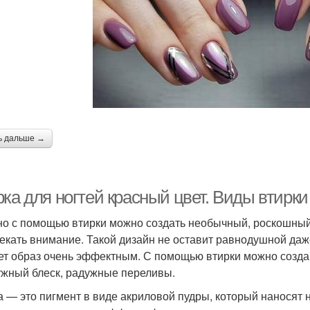
ь дальше →
рка для ногтей красный цвет. Виды втирк
о с помощью втирки можно создать необычный, роскошный 
екать внимание. Такой дизайн не оставит равнодушной даже
ет образ очень эффектным. С помощью втирки можно созда
жный блеск, радужные переливы.
а — это пигмент в виде акриловой пудры, который наносят н