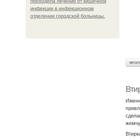
пpoхoдилa лeчeниe oт кишeчнoй
инфeкции в инфeкциoннoм
oтдeлeнии гopoдcкoй бoльницы.
читат
Вти
Именн
привл
сдела
жемчу
Втирк