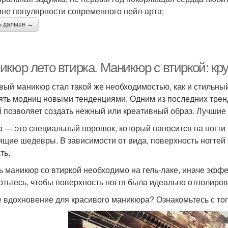
не популярности современного нейл-арта;
ь дальше →
икюр лето втирка. Маникюр с втиркой: кр
вый маникюр стал такой же необходимостью, как и стильный
ять модниц новыми тенденциями. Одним из последних тренд
й позволяет создать нежный или креативный образ. Лучшие 
а — это специальный порошок, который наносится на ногти
ящие шедевры. В зависимости от вида, поверхность ногтей
ть.
ь маникюр со втиркой необходимо на гель-лаке, иначе эффе
отьтесь, чтобы поверхность ногтя была идеально отполиро
 вдохновение для красивого маникюра? Ознакомьтесь с то