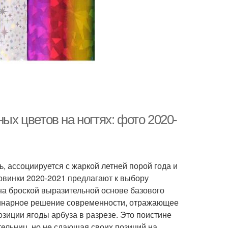
ых цветов на ногтях: фото 2020-
ь, ассоциируется с жаркой летней порой года и
овинки 2020-2021 предлагают к выбору
на броской выразительной основе базового
рдинарное решение современности, отражающее
зиции ягоды арбуза в разрезе. Это поистине
ельниц, но не сдающая своих позиций на