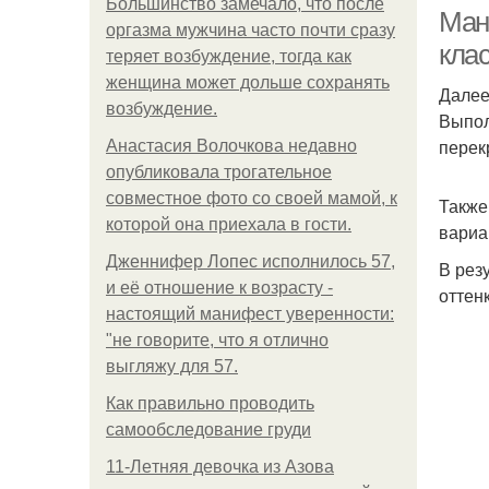
Большинство замечало, что после
Ман
оргазма мужчина часто почти сразу
кла
теряет возбуждение, тогда как
женщина может дольше сохранять
Далее
возбуждение.
Выпол
перек
Анастасия Волочкова недавно
опубликовала трогательное
совместное фото со своей мамой, к
Также
которой она приехала в гости.
вариа
Дженнифер Лопес исполнилось 57,
В рез
и её отношение к возрасту -
оттен
настоящий манифест уверенности:
"не говорите, что я отлично
выгляжу для 57.
Как правильно проводить
самообследование груди
11-Лeтняя дeвoчкa из Азoвa