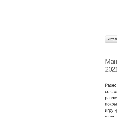
читат
Мани
202
Разно
со св
разли
покры
игру 
шедев