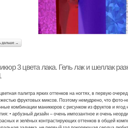
ь дальше →
кюр 3 цвета лака. Гель лак и шеллак разн
1
цветная палитра ярких оттенков на ногтях, в первую очеред
ежестью фруктовых миксов. Поэтому немудрено, что фото-н
чные комбинации маникюров с рисунком из фруктов и ягод 
тия: • арбузный дизайн – очень импозантное и очень нео
красных и зелёных контрастирующих оттенков в общей компо
ральная задумка, не первый год покоряющая сердца любит