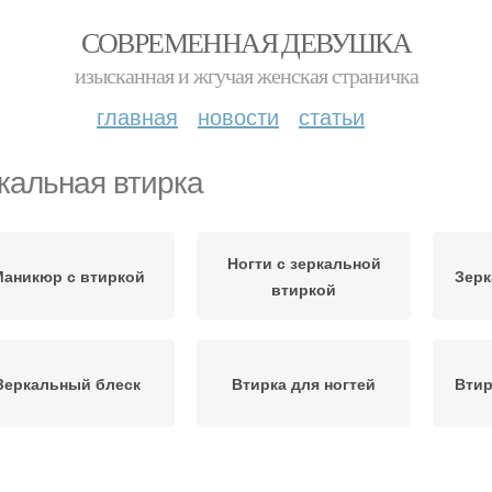
СОВРЕМЕННАЯ ДЕВУШКА
изысканная и жгучая женская страничка
главная
новости
статьи
кальная втирка
Ногти с зеркальной
аникюр с втиркой
Зер
втиркой
Зеркальный блеск
Втирка для ногтей
Втир
Мани
Втирка на ногтях
Зеркальные ногти