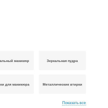
кальный маникюр
Зеркальная пудра
ки для маникюра
Металлические втирки
Показать все
кюр с зеркальной
Втирка с рисунком