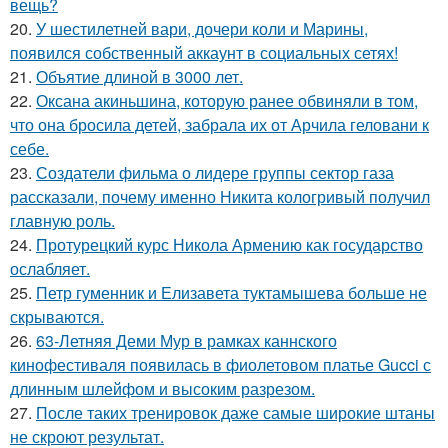
вещь?
20.
У шестилетней вари, дочери коли и Марины,
появился собственный аккаунт в социальных сетях!
21.
Объятие длиной в 3000 лет.
22.
Оксана акиньшина, которую ранее обвиняли в том,
что она бросила детей, забрала их от Арчила геловани к
себе.
23.
Создатели фильма о лидере группы сектор газа
рассказали, почему именно Никита кологривый получил
главную роль.
24.
Протурецкий курс Никола Армению как государство
ослабляет.
25.
Петр гуменник и Елизавета туктамышева больше не
скрываются.
26.
63-Летняя Деми Мур в рамках каннского
кинофестиваля появилась в фиолетовом платье Gucci с
длинным шлейфом и высоким разрезом.
27.
После таких тренировок даже самые широкие штаны
не скроют результат.