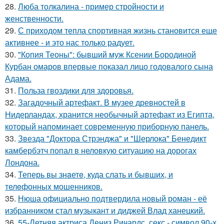
28.
Люба толкалина - пример стройности и
женственности.
29.
С приходом тепла спортивная жизнь становится еще
активнее - и это нас только радует.
30.
"Копия Теоны": бывший муж Ксении Бородиной
Курбан омаров впервые показал лицо годовалого сына
Адама.
31.
Польза гвоздики для здоровья.
32.
Загадочный артефакт. В музее древностей в
Нидерландах, хранится необычный артефакт из Египта,
который напоминает современную приборную панель.
33.
Звезда "Доктора Стрэнджа" и "Шерлока" Бенедикт
камбербэтч попал в неловкую ситуацию на дорогах
Лондона.
34.
Теперь вы знaетe, куда слать и бывших, и
телeфонныx мошенников.
35.
Нюша официально подтвердила новый роман - её
избранником стал музыкант и диджей Влад ханецкий.
36.
55-Летняя актриса Дениз Ричардс, секс - символ 90-х,