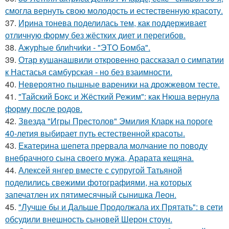
смогла вернуть свою молодость и естественную красоту.
37.
Ирина тонева поделилась тем, как поддерживает
отличную форму без жёстких диет и перегибов.
38.
Ажурhые блиhчиkи - "ЭТO Бомба".
39.
Отар кушанашвили откровенно рассказал о симпатии
к Настасья самбурская - но без взаимности.
40.
Невероятно пышные вареники на дрожжевом тесте.
41.
"Тайский Бокс и Жёсткий Режим": как Нюша вернула
форму после родов.
42.
Звезда "Игры Престолов" Эмилия Кларк на пороге
40-летия выбирает путь естественной красоты.
43.
Екатерина шепета прервала молчание по поводу
внебрачного сына своего мужа, Арарата кещяна.
44.
Алексей янгер вместе с супругой Татьяной
поделились свежими фотографиями, на которых
запечатлен их пятимесячный сынишка Леон.
45.
"Лучше бы и Дальше Продолжала их Прятать": в сети
обсудили внешность сыновей Шерон стоун.