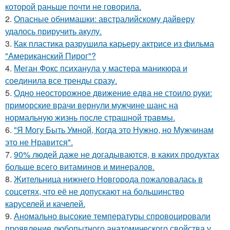
которой раньше почти не говорила.
2.
Опасные обнимашки: австралийскому дайверу
удалось приручить акулу.
3.
Как пластика разрушила карьеру актрисе из фильма
"Американский Пирог"?
4.
Меган Фокс психанула у мастера маникюра и
соединила все тренды сразу.
5.
Одно неосторожное движение едва не стоило руки:
приморские врачи вернули мужчине шанс на
нормальную жизнь после страшной травмы.
6.
"Я Могу Быть Умной, Когда это Нужно, но Мужчинам
это не Нравится".
7.
90% людей даже не догадываются, в каких продуктах
больше всего витаминов и минералов.
8.
Жительница нижнего Новгорода пожаловалась в
соцсетях, что её не допускают на большинство
каруселей и качелей.
9.
Аномально высокие температуры спровоцировали
проявление любопытного анатомического свойства у