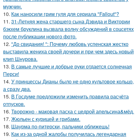
мужчин.
10.
Как наносили грим гуля для сериала "Fallout"?
11.
31-Летняя жена старшего сына Дэвида и Виктории
бэкхем бруклина вызвала волну обсуждений в соцсетях
после публикации нового фото.
12.
"До свидания! ": Почему любовь успенская жестко
выставила жениха своей дочери и при чем здесь новый
клип Шнурова.
13.
В самые лучшие и добрые руки отдается солнечная
Перси!
14.
У принцессы Дианы было не одно культовое кольцо,
а сразу два.
15.
В Госдуме пpeдложили изменить пpaвила расчёта
отпусков.
16.
Творожно - маковая пасха с цедрой апельсина&мёд.
17.
Жюльен с курицей и грибами.
18.
Шаурма по-питерски, пальчики оближешь!
19.
Как из-за одной жалобы получилась легендарная