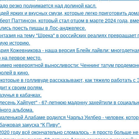
адо резко поднимается над долиной касл.
идей ярких и вкусных смузи, которые легко приготовить дома
берт Паттинсон, который стал отцом в марте 2024 года, вм
лись поесть пиццы в Лос-анджелесе.
нтазия на тему "Шрека" в российских реалиях превращает г
мую историю.
рия Кожевникова - наша версия Блейк лайвли: многодетная
 на первое место.
имер невероятной выносливости: Ченнинг татум продемон
ролей в кино.
которые в голливуде рассказывают, как тяжело работать с Э
дит к своим ролям.
азунья в кабачках.
лесень Хайпует" - 67-летнюю мадонну захейтили в социальн
йного альбома.
маленькой Алабаме родился Чарльз Уилбер - человек, кото
бачковая закуска "К Пиву".
2020 году всё окончательно сломалось - я просто больше не