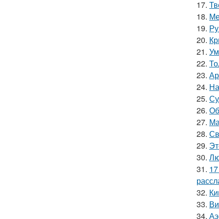
17.
Тв
18.
Ме
19.
Ру
20.
Кр
21.
Ум
22.
То
23.
Ар
24.
На
25.
Су
26.
Об
27.
Ма
28.
Св
29.
Эт
30.
Лю
31.
17
рассл
32.
Ки
33.
Ви
34.
Аэ