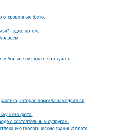
о откровенные фото.
ья" - эдже иртем.
муравьем.
я и больше никогда не отступать.
практика, которая помогла замедлиться,
ку с его фото.
воде с состоятельным супругом.
атляющую геологическую границу: плато