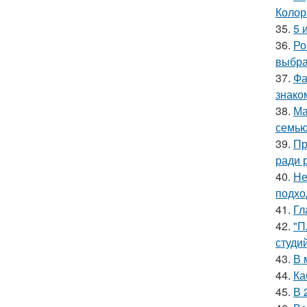
Колор
35.
5 
36.
Ро
выбра
37.
Фа
знако
38.
Ма
семью
39.
Пр
ради 
40.
Не
подхо
41.
Гл
42.
"П
студи
43.
В 
44.
Ка
45.
В 