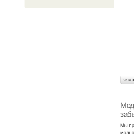
читат
Мод
заб
Мы пр
модно