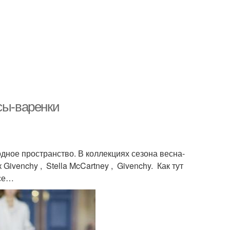
сы-варенки
ное пространство. В коллекциях сезона весна-
ivenchy , Stella McCartney , Givenchy. Как тут
все…