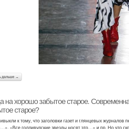
ь дальше →
а на хорошо забытое старое. Современна
ытое старое?
ивыкли к тому, что заголовки газет и глянцевых журналов п
…», «Все голливудские звезды носят это…» и пр. Но что с