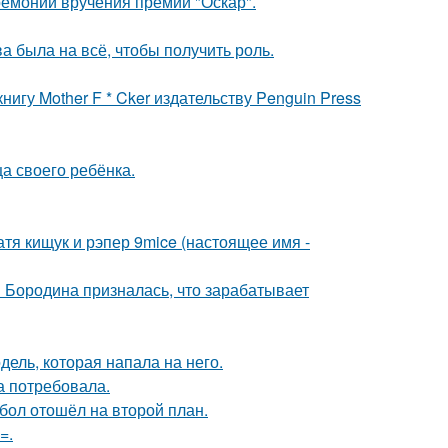
ремонии вручения премии "Оскар".
а была на всё, чтобы получить роль.
игу Mother F * Cker издательству Penguin Press
а своего ребёнка.
катя кищук и рэпер 9mice (настоящее имя -
я Бородина призналась, что зарабатывает
дель, которая напала на него.
а потребовала.
бол отошёл на второй план.
=.