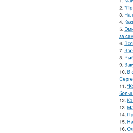
1.
Май
2.
"Пр
3.
На 
4.
Как
5.
Эми
за се
6.
Вся
7.
Зве
8.
Рыб
9.
Зак
10.
В 
Серге
11.
"К
больш
12.
Ка
13.
Ма
14.
Пр
15.
На
16.
Ол