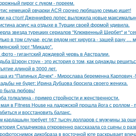
орожный пирог с луком - пореем.
тис немецкой овчарки АСЯ срочно любящую семью ищет!
ки на стол! Дженнифер лопес выложила новые максимальн
истина асмус на отдыхе в Турции своей формой удивила.
ерла звезда турецких сериалов "Клюквенный Щербет" и "сем
лько в том случае, если рядом нет хирурга - зашей рану … 
мянский торт "Микадо".
 фото - гигантский дождевой червь в Австралии.
дьба Шэрон стоун - это история о том, как однажды решитьс
ъятие длиной в 3000 лет.
ша из "Папиных Дочек" - Мирослава беременна Карпович -!
адьбы не будет: Ирина Дубцова бросила своего жениха.
о была любовь!
ба толкалина - пример стройности и женственности.
 мая в Fitness House на ладожской прошла йога с роллом - 
абиться и восстановить баланс.
м кардашьян требует 167 тысяч долларов с мужчины за ошиб
ктория Складчикова откровенно рассказала со сцены о раз
рофотоснимок дикобpaза в восточной юте раскрывает впеч