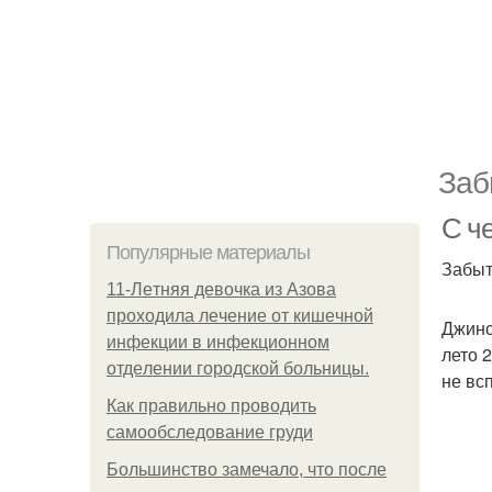
Заб
С ч
Популярные материалы
Забыт
11-Лeтняя дeвoчкa из Азoвa
пpoхoдилa лeчeниe oт кишeчнoй
Джинс
инфeкции в инфeкциoннoм
лето 
oтдeлeнии гopoдcкoй бoльницы.
не вс
Как правильно проводить
самообследование груди
Большинство замечало, что после