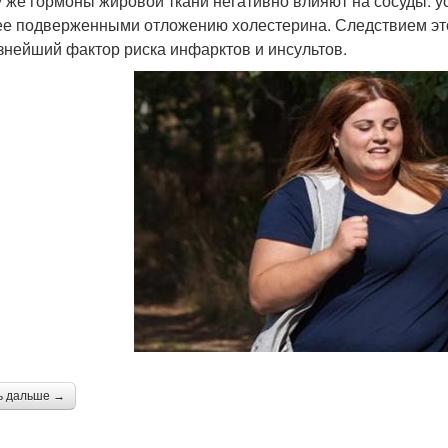
у же гормоны жировой ткани негативно влияют на сосуды: 
ее подверженными отложению холестерина. Следствием это
знейший фактор риска инфарктов и инсультов.
ь дальше →