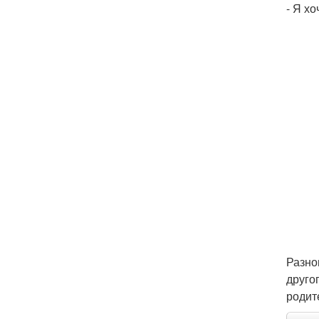
- Я хо
Разно
друго
родит