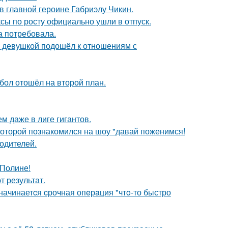
и в главной героине Габриэлу Чикин.
ксы по росту официально ушли в отпуск.
а потребовала.
й девушкой подошёл к отношениям с
бол отошёл на второй план.
м даже в лиге гигантов.
 которой познакомился на шоу "давай поженимся!
родителей.
 Полине!
 результат.
 начинаетcя cрочная опeрaция "чтo-то быстро