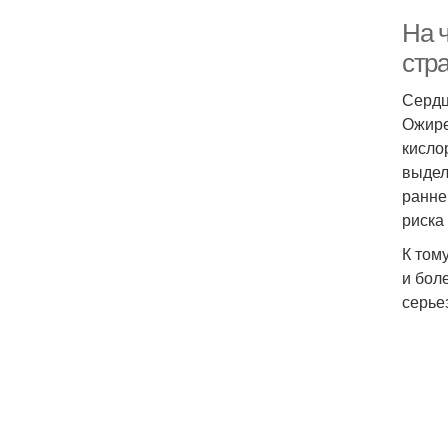
На 
стр
Сердц
Ожире
кисло
выдел
ранне
риска
К том
и бол
серье