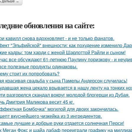
ь дальше →
ледние обновления на сайте:
ри кавилл снова вдохновляет - и не только фанатов.
ект "Эльфийской" внешности: как похудение изменило Дар
кие кадры: том харди с женой Шарлоттой Райли и сыном!
час все обсуждают 61-летнюю Паулину поризкову - и неуди
все полезные продукты одинаковы.
ему стоит их попробовать?
ая красивая свадьба у сына Памелы Андерсон случилась!
удавшая жена цекало врывается в нашу ленту на тонких но
ети разгорелся скандал вокруг молодой блогерши из Дубая.
чь Дмитрия Маликова весит 45 кг.
ффектная Бомбочка" могилой для двоих закончилась.
цепт вкуснейшего чизкейка из 3 ингредиентов.
самые лучшие и добрые руки отдается солнечная Перси!
к Меган Фокс и шайа лабаф переиграли графику на миллиар