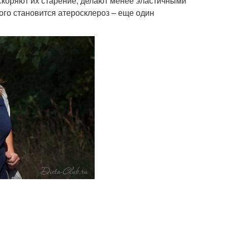
ускоряют их старение, делают менее эластичными
го становится атеросклероз – еще один