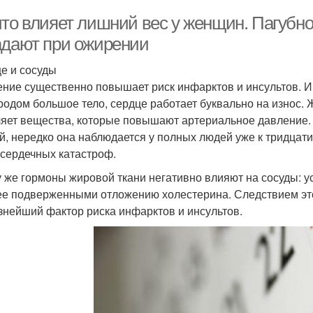
что влияет лишний вес у женщин. Пагубно
адают при ожирении
е и сосуды
ние существенно повышает риск инфарктов и инсультов. И д
родом большое тело, сердце работает буквально на износ.
яет вещества, которые повышают артериальное давление. 
й, нередко она наблюдается у полных людей уже к тридцати
 сердечных катастроф.
у же гормоны жировой ткани негативно влияют на сосуды: 
ее подверженными отложению холестерина. Следствием это
знейший фактор риска инфарктов и инсультов.