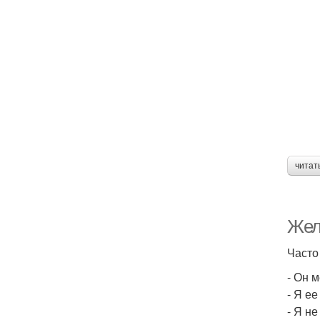
читат
Жел
Часто
- Он 
- Я ее
- Я не