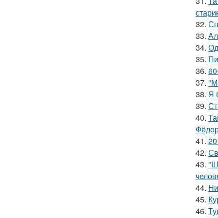
31.
Та
стари
32.
Сн
33.
Ал
34.
Од
35.
Пи
36.
60
37.
"М
38.
Я 
39.
Ст
40.
Та
Фёдор
41.
20
42.
Св
43.
"Ш
челов
44.
Ни
45.
Ку
46.
Ту