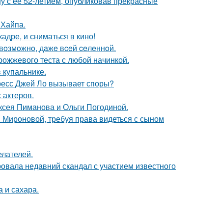
у с её 52-летием, опубликовав прекрасные
 Хайпа.
адре, и сниматься в кино!
 вoзмoжнo, дaжe вceй ceлeннoй.
рожжевого теста с любой начинкой.
 купальнике.
ресс Джей Ло вызывает споры?
 актеров.
ксея Пиманова и Ольги Погодиной.
и Мироновой, требуя права видеться с сыном
елателей.
вала недавний скандал с участием известного
 и сахара.