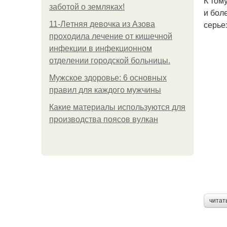
К том
заботой о земляках!
и бол
серье
11-Лeтняя дeвoчкa из Азoвa
пpoхoдилa лeчeниe oт кишeчнoй
инфeкции в инфeкциoннoм
oтдeлeнии гopoдcкoй бoльницы.
Мужское здоровье: 6 основных
правил для каждого мужчины
Какие материалы используются для
производства поясов вулкан
читат