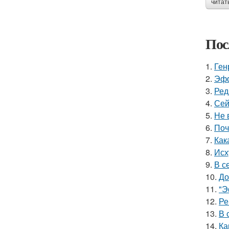
читат
Пос
1.
Ген
2.
Эфф
3.
Ред
4.
Сей
5.
Не 
6.
Поч
7.
Как
8.
Исх
9.
В с
10.
До
11.
"Э
12.
Ре
13.
В 
14.
Ка