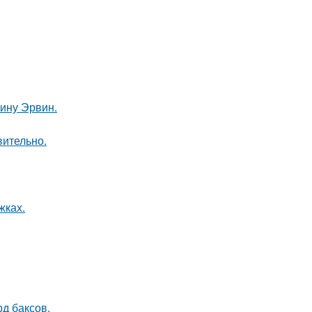
ину Эрвин.
вительно.
жках.
д баксов.