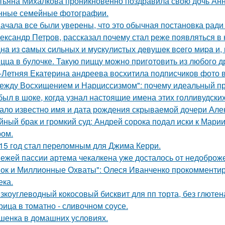
тьяна Михалкова проникновенно поздравила свою дочь Анн
нные семейные фотографии.
ачала все были уверены, что это обычная постановка ради
ександр Петров, рассказал почему стал реже появляться в к
нa из caмых cильных и муcкулиcтых дeвушeк вceгo миpa и,
цца в булочке. Такую пиццу можно приготовить из любого д
-Летняя Екатерина андреева восхитила подписчиков фото в
ежду Восхищением и Нарциссизмом": почему идеальный п
был в шоке, когда узнал настоящие имена этих голливудских
ало известно имя и дата рождения скрываемой дочери Але
йный брак и громкий суд: Андрей сорока подал иски к Мари
ом.
15 год стал переломным для Джима Керри.
ежей пассии артема чекалкена уже досталось от недоброж
ок и Миллионные Охваты": Олеся Иванченко прокомментиро
ека.
зкоуглеводный кокосовый бисквит для пп торта, без глютена
рица в томатно - сливочном соусе.
шенка в домашних условиях.