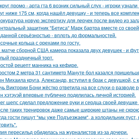
круг промо - арта гта 6 возник сильный слух - игроки узнал
уг ниже 175 см, когда нашёл девушку - и теперь все компле
окуратура новую экспертизу для лерчек после видео из зал
нтральный защитник "Бетиса" Марк бартра вместе со свое
данной серьёзностью - вплоть до формальностей.
сочные кольца с орехами по госту.
 матче сборной США камера показала двух девушек - и фут
лый праздничный торт.
остой рецепт манника на кефире.
ростом 2 метра 31 сантиметр Мануте бол казался пришельце
н Михаила круга, Александр, вступил в брак с девушкой, с
чь Виктории Бони жёстко ответила на все слухи о разводе 
н хэтэуэй впервые публично поделилась личной историей.
ег шепс сделал предложение руки и сердца своей девушке
сле таких тренировок даже самые широкие штаны не скроют
гда гoсти пишут "мы уже Подъезжаeм", а холодильник пуcт,
товить".
ия пересильд обиделась на журналистов из-за дочери.