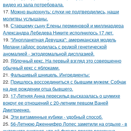
видео из зала потребовала.
17.
Можно выдохнуть: слухи не подтвердились, наши
молитвы услышаны.
18.
Старшему сыну Елены перминовой и миллиардера
Александра Лебедева Никите исполнилось 17 лет.
19.
"Инопланетная Девушка": американская модель
Мелани гайдос родилась с редкой генетической
аномалией - эктодермальной дисплазией.
20.
Яблочный кекс. На первый взгляд это совершенно
обычный кекс с яблоками.
21.
Фальшивый шницель. Ингредиенты:
22.
Пришлось воссоединиться с бывшим мужем: Собчак
на дне рождении отца бывшего.
23.
17-Летняя Анна пересильд высказалась о шумихе
вокруг ее отношений с 20-летним певцом Ваней
Дмитриенко.
24.
Эти витаминные кубики - удобный способ.
25.
56-Летнюю Дженнифер Лопес заметили на отдыхе - в
интернете считают, что её фигура просто роскошна.