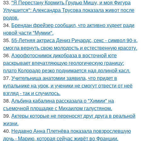
33.
"Я Перестану Кормить Грудью Мишу, и моя Фигура
Улучшится": Александра Трусова показала живот после
родов.
34.
Брендан фрейзер сообщил, что активно худеет ради
новой части "Мумии".
35.
55-Летняя актриса Дениз Ричардс, секс - символ 90-х,
смогла вернуть свою молодость и естественную красоту.
36.
Аэрофотоснимок дикобpaза в восточной юте
раскрывает впечатляющую геологическую границу:
плато Колорадо резко поднимается над долиной касл.
37.
Учительница анатомии заявила, что придет в
купальнике на урок, и ученики не смогут отвести от неё
взгляд - так и случилось.
38.
Альбина кабалина рассказала о "Химии" на
съемочной площадке с Михаилом галустяном.
39.
Актеры которые не переносят друг друга в реальной
жизни.
40.
Недавно Анна Плетнёва показала повзрослевшую
дочь - Марию, которая сейчас живёт во Франции.