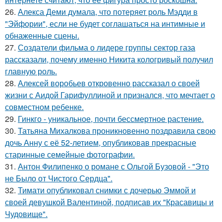
26.
Алекса Деми думала, что потеряет роль Мэдди в
"Эйфории", если не будет соглашаться на интимные и
обнаженные сцены.
27.
Создатели фильма о лидере группы сектор газа
рассказали, почему именно Никита кологривый получил
главную роль.
28.
Алексей воробьев откровенно рассказал о своей
жизни с Аидой Гарифуллиной и признался, что мечтает о
совместном ребенке.
29.
Гинкго - уникальное, почти бессмертное растение.
30.
Татьяна Михалкова проникновенно поздравила свою
дочь Анну с её 52-летием, опубликовав прекрасные
старинные семейные фотографии.
31.
Антон Филипенко о романе с Ольгой Бузовой - "Это
не Было от Чистого Сердца".
32.
Тимати опубликовал снимки с дочерью Эммой и
своей девушкой Валентиной, подписав их "Красавицы и
Чудовище".