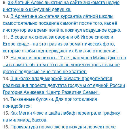
9.
33-Летний Алекс выкатил на сайте знакомств целую
инструкцию к будущей девушке.
10.
В Аргентине 22-летняя курсантка лётной школы
самостоятельно посадила самолёт после того, как её
инструктор во время полёта покинул воздушное судно.
11.
В соцсетях снова заговорили об Игоре синяке и
Егоре криде - на этот раз из-за романтических фото,
которые якобы подтверждают их близкие отношения.
12.
На днях исполнилось 17 лет, как ушел Майкл Джексон
- и в память об этом его сын выложил оч трогательное
фото с подписью "мне тебя не хватает.
13.
В школах владимирской области продолжается
реализация проекта депутата госдумы от единой России
Григория Аникеева "Центр Развития Семьи".
14.
Тыквенные булочки. Для приготовления
понадобится:
15.
Как Меган Фокс и шайа лабаф переиграли графику
на миллиард баксов.
16.
Прокуратура новую экспертизу для лерчек после