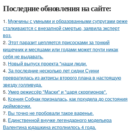
Последние обновления на сайте:
1.
Мужчины с умными и образованными супругами реже
сталкиваются с внезапной смертью, заявила эксперт
воз.
2.
Этот паразит цепляется присосками за тонкий
кишечник и месяцами или годами может почти никак
себя не выдавать.
3.
Новый выпуск проекта "наши люди.
4.
За последние несколько лет сидни Суини
превратилась из актрисы второго плана в настоящую
звезду голливуда.
5.
Умер режиссёр "Маски" и "царя скорпионов".
6.
Ксения Собчак призналась, как похудела до состояния
дюймовочки.
7.
Вы точно не пробовали такое варенье.
8.
Единственной внучке легендарного модельера
Валентина юдашкина исполнилось 4 года.