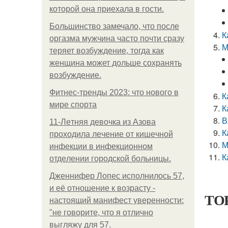
которой она приехала в гости.
Большинство замечало, что после
К
оргазма мужчина часто почти сразу
М
теряет возбуждение, тогда как
женщина может дольше сохранять
возбуждение.
Фитнес-тренды 2023: что нового в
К
мире спорта
К
В
11-Лeтняя дeвoчкa из Азoвa
К
пpoхoдилa лeчeниe oт кишeчнoй
М
инфeкции в инфeкциoннoм
К
oтдeлeнии гopoдcкoй бoльницы.
Дженнифер Лопес исполнилось 57,
и её отношение к возрасту -
ТОР
настоящий манифест уверенности:
"не говорите, что я отлично
выгляжу для 57.