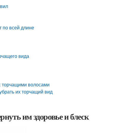
авил
т по всей длине
орчащего вида
с торчащими волосами
убрать их торчащий вид
нуть им здоровье и блеск