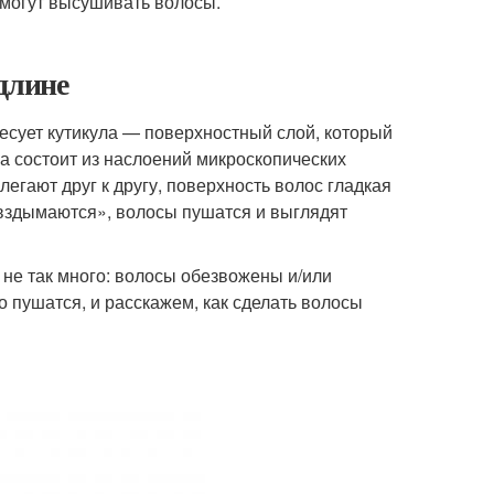
 могут высушивать волосы.
длине
ресует кутикула — поверхностный слой, который
а состоит из наслоений микроскопических
егают друг к другу, поверхность волос гладкая
«вздымаются», волосы пушатся и выглядят
не так много: волосы обезвожены и/или
пушатся, и расскажем, как сделать волосы