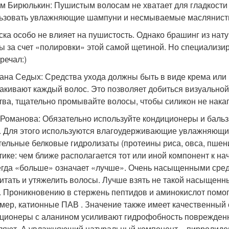
м Бирюлькин: Пушистым волосам не хватает для гладкости
ьзовать увлажняющие шампуни и несмываемые маслянисты
ска особо не влияет на пушистость. Однако брашинг из на
ы за счет «полировки» этой самой щетиной. Но специализи
речал:)
ана Седых: Средства ухода должны быть в виде крема или 
акивают каждый волос. Это позволяет добиться визуальной 
тва, тщательно промывайте волосы, чтобы силикон не накап
Романова: Обязательно используйте кондиционеры и бальз
. Для этого используются влагоудерживающие увлажняющие
тельные белковые гидролизаты (протеины риса, овса, пшениц
тике: чем ближе располагается тот или иной компонент к нач
егда «больше» означает «лучше». Очень насыщенными сред
итать и утяжелить волосы. Лучше взять не такой насыщенны
. Проникновению в стержень пептидов и аминокислот помо
мер, катионные ПАВ . Значение также имеет качественный 
ционеры с аланином усиливают гидрофобность поврежденн
ляют. А увлажняющий натуральный компонент – пирролидо