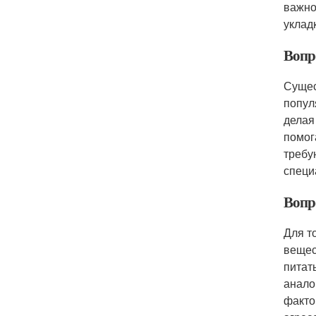
важно
уклад
Вопр
Сущес
попул
делая
помог
требу
специ
Вопр
Для т
вещес
питат
анало
факто