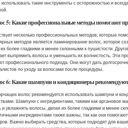
 использовать такие инструменты с осторожностью и всегд
кой.
ос 5: Какие профессиональные методы помогают п
твует несколько профессиональных методов, которые помо
ярных методов является ламинирование волос, которое соз
 их более гладкими и менее склонными к пушистости. Друг
ает выпрямить волосы и уменьшить их волнистость. Эти пр
ют профессионального подхода. Они могут дать долгосроч
алистов по уходу за волосами после процедуры.
ос 6: Какие шампуни и кондиционеры рекомендуют
орчащих волос рекомендуется использовать шампуни и кон
твами. Шампуни с ингредиентами, такими как аргановое ма
ь и увлажнять волосы, делая их более гладкими и менее ск
гичными ингредиентами также важны, так как они помогают
ров. Важно выбирать средства, которые подходят для вашег