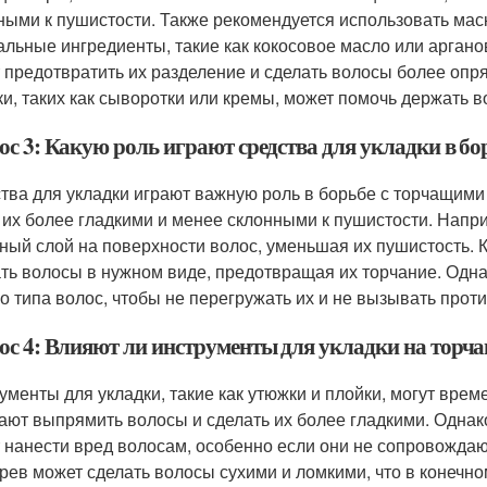
ными к пушистости. Также рекомендуется использовать маск
альные ингредиенты, такие как кокосовое масло или аргано
 предотвратить их разделение и сделать волосы более опря
ки, таких как сыворотки или кремы, может помочь держать в
ос 3: Какую роль играют средства для укладки в б
тва для укладки играют важную роль в борьбе с торчащими
 их более гладкими и менее склонными к пушистости. Напри
ный слой на поверхности волос, уменьшая их пушистость. К
ть волосы в нужном виде, предотвращая их торчание. Одн
о типа волос, чтобы не перегружать их и не вызывать про
ос 4: Влияют ли инструменты для укладки на торч
ументы для укладки, такие как утюжки и плойки, могут вре
ают выпрямить волосы и сделать их более гладкими. Однак
 нанести вред волосам, особенно если они не сопровожда
рев может сделать волосы сухими и ломкими, что в конечно