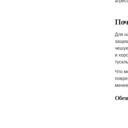
агрес
Поч
Для н
защищ
чешуе
и хор
тускл
Что м
повре
менее
Обез