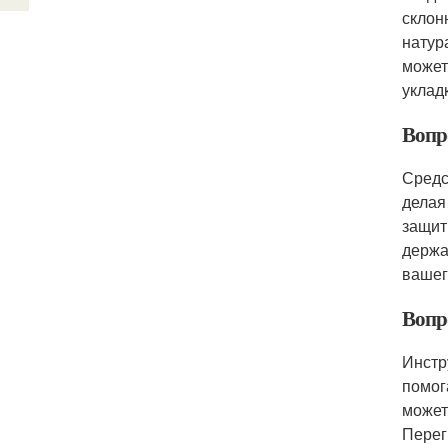
склон
натур
может
уклад
Вопр
Средс
делая
защит
держа
вашег
Вопр
Инстр
помог
может
Перег