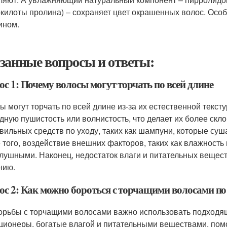
килоты пролина) – сохраняет цвет окрашенных волос. Особ
ином.
занные вопросы и ответы:
с 1: Почему волосы могут торчать по всей длине
ы могут торчать по всей длине из-за их естественной текс
дную пушистость или волнистость, что делает их более ск
вильных средств по уходу, таких как шампуни, которые суша
 того, воздействие внешних факторов, таких как влажность
лушными. Наконец, недостаток влаги и питательных веществ
нию.
ос 2: Как можно бороться с торчащими волосами по
орьбы с торчащими волосами важно использовать подходящ
ционеры, богатые влагой и питательными веществами, помо