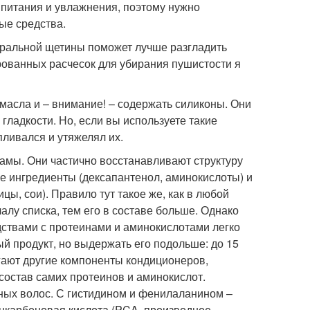
 питания и увлажнения, поэтому нужно
е средства.
туральной щетины поможет лучше разгладить
рованных расчесок для убирания пушистости я
масла и – внимание! – содержать силиконы. Они
гладкости. Но, если вы используете такие
ливался и утяжелял их.
амы. Они частично восстанавливают структуру
 ингредиенты (дексапантенол, аминокислоты) и
ы, сои). Правило тут такое же, как в любой
алу списка, тем его в составе больше. Однако
ствами с протеинами и аминокислотами легко
й продукт, но выдержать его подольше: до 15
гают другие компоненты кондиционеров,
состав самих протеинов и аминокислот.
ых волос. С гистидином и фенилаланином –
нкарбоновая кислота (PCA, производное