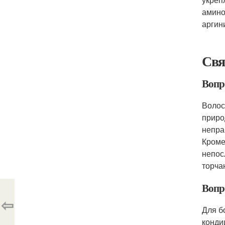
амино
аргин
Свя
Вопро
Волос
приро
непра
Кроме
непос
торча
Вопр
⇦
Для б
конди