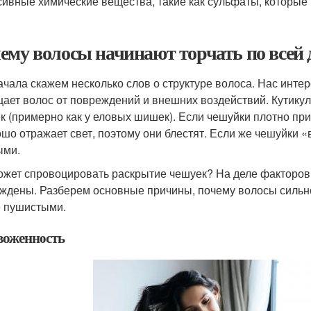
сивные химические вещества, такие как сульфаты, которые
ему волосы начинают торчать по всей 
ачала скажем несколько слов о структуре волоса. Нас инте
ает волос от повреждений и внешних воздействий. Кутикул
к (примерно как у еловых шишек). Если чешуйки плотно прил
ошо отражает свет, поэтому они блестят. Если же чешуйки 
ыми.
ожет спровоцировать раскрытие чешуек? На деле факторов 
ждены. Разберем основные причины, почему волосы сильно 
 пушистыми.
воженность