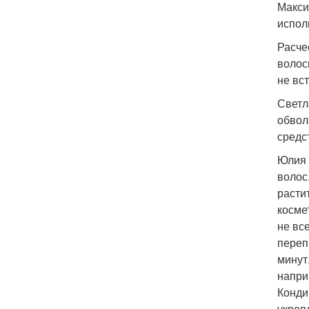
Макси
испол
Расче
волос
не вст
Светл
обвол
средс
Юлия 
волос
расти
косме
не вс
переп
минут
напри
Конди
укреп