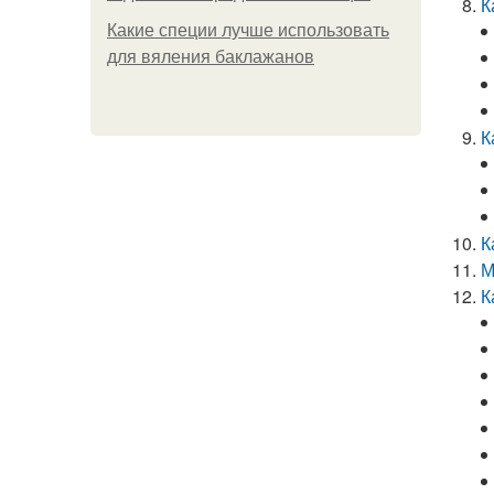
К
Какие специи лучше использовать
для вяления баклажанов
К
К
М
К