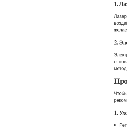
1. Л
Лазер
возде
желае
2. Э
Элект
основ
метод
Про
Чтобы
реком
1. Ух
Рег