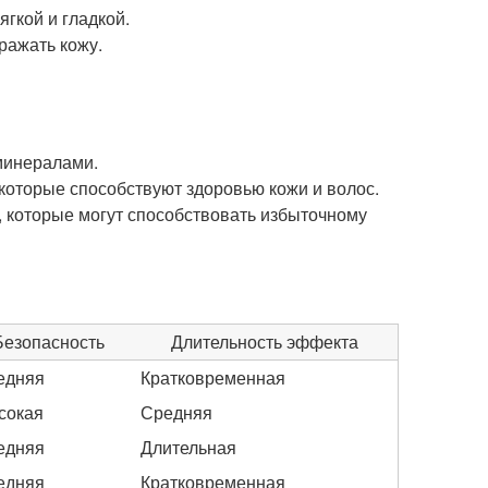
гкой и гладкой.
ражать кожу.
минералами.
 которые способствуют здоровью кожи и волос.
, которые могут способствовать избыточному
Безопасность
Длительность эффекта
едняя
Кратковременная
сокая
Средняя
едняя
Длительная
едняя
Кратковременная