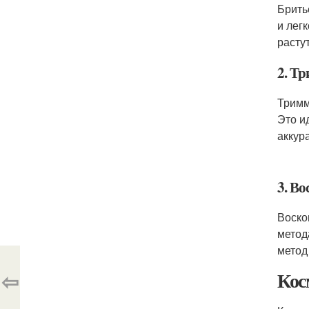
Брить
и лег
расту
2. Т
Тримм
Это и
аккур
3. В
Воско
метод
метод
⇦
Кос