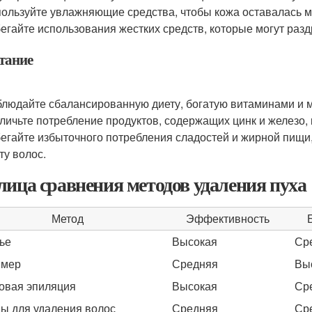
ользуйте увлажняющие средства, чтобы кожа оставалась мя
егайте использования жестких средств, которые могут разд
итание
людайте сбалансированную диету, богатую витаминами и 
личьте потребление продуктов, содержащих цинк и железо,
егайте избыточного потребления сладостей и жирной пищи
ту волос.
лица сравнения методов удаления пуха
Метод
Эффективность
ье
Высокая
Ср
ммер
Средняя
Вы
овая эпиляция
Высокая
Ср
ы для удаления волос
Средняя
Ср