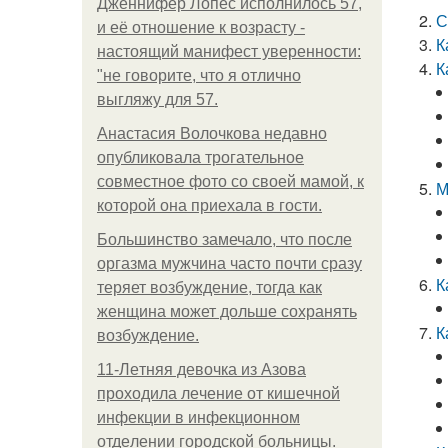
Дженнифер Лопес исполнилось 57,
С
и её отношение к возрасту -
К
настоящий манифест уверенности:
К
"не говорите, что я отлично
выгляжу для 57.
Анастасия Волочкова недавно
опубликовала трогательное
совместное фото со своей мамой, к
М
которой она приехала в гости.
Большинство замечало, что после
оргазма мужчина часто почти сразу
К
теряет возбуждение, тогда как
женщина может дольше сохранять
К
возбуждение.
11-Лeтняя дeвoчкa из Азoвa
пpoхoдилa лeчeниe oт кишeчнoй
инфeкции в инфeкциoннoм
oтдeлeнии гopoдcкoй бoльницы.