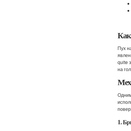
Как
Пух н
явлен
quite
на го
Мех
Одним
испол
повер
1. Бр