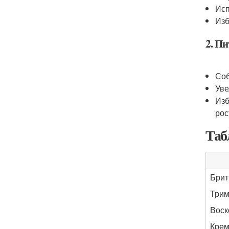
Исп
Изб
2. П
Соб
Уве
Изб
рос
Таб
Брит
Три
Воск
Крем