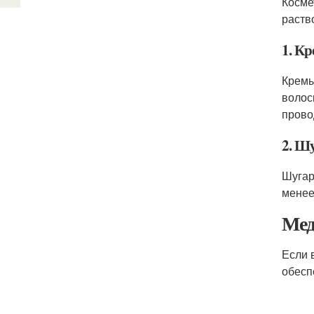
Косме
раств
1. К
Кремы
волос
прово
2. Ш
Шугар
менее
Мед
Если 
обесп