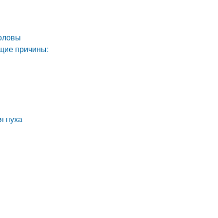
головы
щие причины:
я пуха