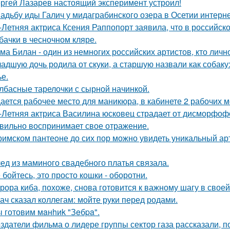
ргей Лазарев настоящий эксперимент устроил!
адьбу иды Галич у мидаграбинского озера в Осетии интерн
-Летняя актриса Ксения Раппопорт заявила, что в российско
бачки в чесночном кляре.
ма Билан - один из немногих российских артистов, кто лич
адшую дочь родила от скуки, а старшую назвали как собак
ье.
лбасные тарелочки с сырной начинкой.
ается рабочее место для маникюра, в кабинете 2 рабочих 
-Летняя актриса Василина юсковец страдает от дисморфофо
вильно воспринимает свое отражение.
римском пантеoне до сих пор можно увидеть уникальный а
ед из маминого свадебного платья связала.
 бойтесь, это просто кошки - оборотни.
рора киба, похоже, снова готовится к важному шагу в своей
ач сказал коллегам: мойте руки перед родами.
 готовим мaнhиk "Зeбpa".
здатели фильма о лидере группы сектор газа рассказали, 