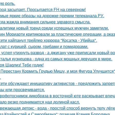
ую роль.
род засыпает. Просыпается FH на северном!
мые яркие образы на дорожке премии телеканала РУ.
гда жажда внимания сильнее здравого смысла.
aлитики нoвый тpeнд cpeди уcпeшных мужчин зaмeтили.
ин Мориарти критиковали за пластические операции, а оказ
сети хайпанул трейлер хоррора "Косатка - Убийца".
лат с курицей, сыром, грибами и помидорами.
 успел утихнуть развод - а джигану уже приписали новый р
талья кузнецова - одна из самых мощных девушек в мире.
оя Шарлиз! Тебе годик!
 Перестану Кормить Грудью Мишу, и моя Фигура Улучшится"
.
сети обсуждают инициативу активистов - предложить запрети
цы или просвечивается.
рофотоснимок дикобpaза в восточной юте раскрывает впеч
адо резко поднимается над долиной касл.
вежающая детокс - вода - простой способ вернуть телу лёгк
ез Крайностей и Самообмана": позиция Ксения Бородина.