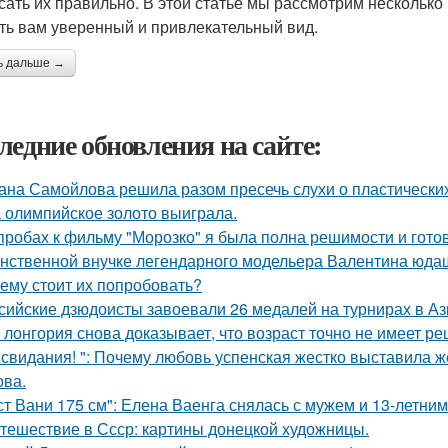
сать их правильно. В этой статье мы рассмотрим несколько
ть вам уверенный и привлекательный вид.
ь дальше →
ледние обновления на сайте:
ана Самойлова решила разом пресечь слухи о пластических
 олимпийское золото выиграла.
пробах к фильму "Морозко" я была полна решимости и готов
нственной внучке легендарного модельера Валентина юдаш
ему стоит их попробовать?
сийские дзюдоисты завоевали 26 медалей на турнирах в Аз
 лонгория снова доказывает, что возраст точно не имеет р
 свидания! ": Почему любовь успенская жестко выставила ж
ва.
ст Вани 175 см": Елена Ваенга снялась с мужем и 13-летни
тешествие в Ссср: картины донецкой художницы.