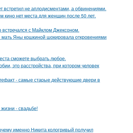
ет встретил не аплодисментами, а обвинениями.
м кино нет места для женщин после 50 лет.
но встречался с Майклом Джексоном.
у: мать Яны кошкиной шокировала откровениями
места сможете выбрать любое.
бии, это расстройства, при котором человек
ртефакт - самые стаpые действующие двери в
 жизни - свадьбе!
почему именно Никита кологривый получил