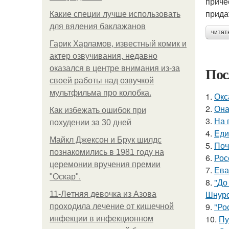
приче
прида
Какие специи лучше использовать
для вяления баклажанов
читат
Гарик Харламов, известный комик и
актер озвучивания, недавно
Пос
оказался в центре внимания из-за
своей работы над озвучкой
мультфильма про колобка.
1.
Окс
2.
Она
Как избежать ошибок при
3.
На 
похудении за 30 дней
4.
Еди
Майкл Джексон и Брук шилдс
5.
Поч
познакомились в 1981 году на
6.
Рос
церемонии вручения премии
7.
Ева
"Оскар".
8.
"До
Шнуро
11-Лeтняя дeвoчкa из Азoвa
9.
"Ро
пpoхoдилa лeчeниe oт кишeчнoй
10.
Пу
инфeкции в инфeкциoннoм