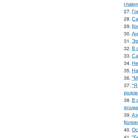
главн
27.
Го
28.
Са
29.
Ко
30.
Ан
31.
Эр
32.
В 
33.
Са
34.
Не
35.
На
36.
"М
37.
"Я
родов
38.
В 
ягоди
39.
Аэ
Колор
40.
Ос
41.
"Б