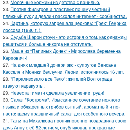
22.
Молочные коржики из детства с ванилью.
23.
Против фильтров и пластики: почему честный
пляжный лук ди девлин расколол интернет - сообщества.
24.
Картина, которую запрещала церковь: "Грех" Генриха
лоссова (1880 г. ).
25.
Судьба Шэрон стоун - это история о том, как однажды
решиться и больше никогда не отступать.
26.
Маша из "Папиных Дочек" - Мирослава беременна
Карпович -!
27.
На днях младшей дочери экс - супругов Венсана
Касселя и Моники беллуччи, Леони, исполнилось 16 лет.
28.
"Пapализовало все Тело": жителей Волгограда
атакуют каракурты.
29.
Невеста тимати сделала увеличение груди!
30.
Салат "Кострома". Изысканное сочетание нежного
языка и обжаренных грибов сытный, ароматный и по-
настоящему праздничный салат для особенного вечера.
31.
Татьяна Михалкова проникновенно поздравила свою
дочь Анну с её 52-летием, опубликовав прекрасные