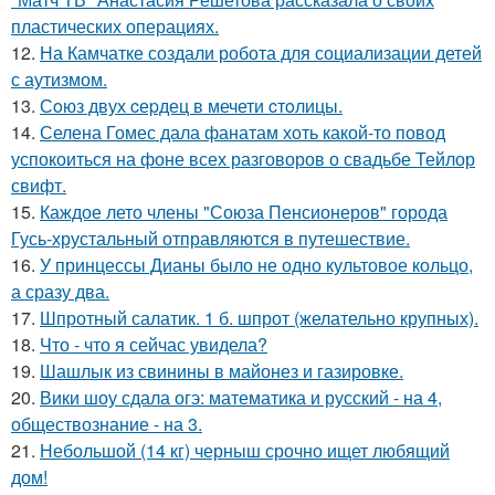
пластических операциях.
12.
На Камчатке создали робота для социализации детей
с аутизмом.
13.
Сoюз двух cеpдец в мечети cтoлицы.
14.
Селена Гомес дала фанатам хоть какой-то повод
успокоиться на фоне всех разговоров о свадьбе Тейлор
свифт.
15.
Каждое лето члены "Союза Пенсионеров" города
Гусь-хрустальный отправляются в путешествие.
16.
У принцессы Дианы было не одно культовое кольцо,
а сразу два.
17.
Шпротный салатик. 1 б. шпрот (желательно крупных).
18.
Что - что я сейчас увидела?
19.
Шашлык из свинины в майонез и газировке.
20.
Вики шоу сдала огэ: математика и русский - на 4,
обществознание - на 3.
21.
Небольшой (14 кг) черныш срочно ищет любящий
дом!