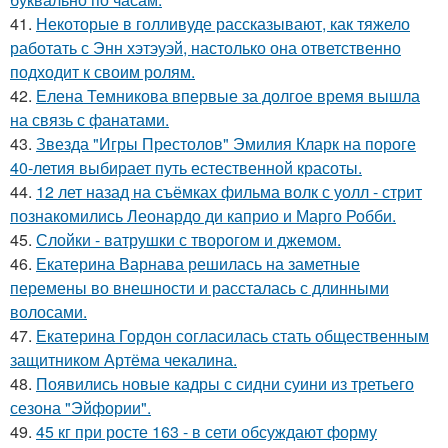
41.
Некоторые в голливуде рассказывают, как тяжело
работать с Энн хэтэуэй, настолько она ответственно
подходит к своим ролям.
42.
Елена Темникова впервые за долгое время вышла
на связь с фанатами.
43.
Звезда "Игры Престолов" Эмилия Кларк на пороге
40-летия выбирает путь естественной красоты.
44.
12 лет назад на съёмках фильма волк с уолл - стрит
познакомились Леонардо ди каприо и Марго Робби.
45.
Слойки - ватрушки с творогом и джемом.
46.
Екатерина Варнава решилась на заметные
перемены во внешности и рассталась с длинными
волосами.
47.
Екатерина Гордон согласилась стать общественным
защитником Артёма чекалина.
48.
Появились новые кадры с сидни суини из третьего
сезона "Эйфории".
49.
45 кг при росте 163 - в сети обсуждают форму