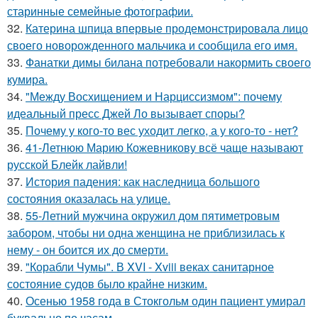
старинные семейные фотографии.
32.
Катерина шпица впервые продемонстрировала лицо
своего новорожденного мальчика и сообщила его имя.
33.
Фанатки димы билана потребовали накормить своего
кумира.
34.
"Между Восхищением и Нарциссизмом": почему
идеальный пресс Джей Ло вызывает споры?
35.
Почему у кого-то вес уходит легко, а у кого-то - нет?
36.
41-Летнюю Марию Кожевникову всё чаще называют
русской Блейк лайвли!
37.
История падения: как наследница большого
состояния оказалась на улице.
38.
55-Летний мужчина окружил дом пятиметровым
забором, чтобы ни одна женщина не приблизилась к
нему - он боится их до смерти.
39.
"Корабли Чумы". В XVI - Xviii веках санитарное
состояние судов было крайне низким.
40.
Осенью 1958 года в Стокгольм один пациент умирал
буквально по часам.