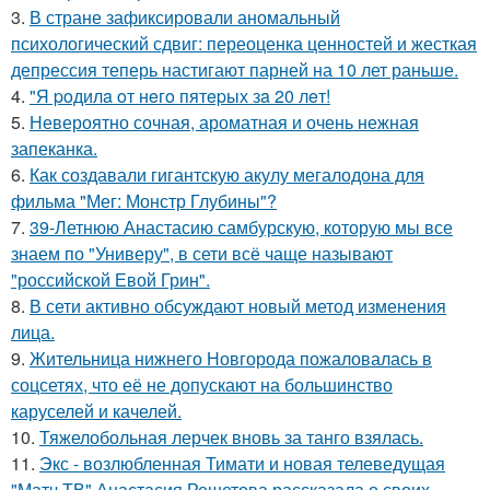
3.
В стране зафиксировали аномальный
психологический сдвиг: переоценка ценностей и жесткая
депрессия теперь настигают парней на 10 лет раньше.
4.
"Я poдилa oт нeгo пятepых зa 20 лeт!
5.
Невероятно сочная, ароматная и очень нежная
запеканка.
6.
Как создавали гигантскую акулу мегалодона для
фильма "Мег: Монстр Глубины"?
7.
39-Летнюю Анастасию самбурскую, которую мы все
знаем по "Универу", в сети всё чаще называют
"российской Евой Грин".
8.
В сети активно обсуждают новый метод изменения
лица.
9.
Жительница нижнего Новгорода пожаловалась в
соцсетях, что её не допускают на большинство
каруселей и качелей.
10.
Тяжелобольная лерчек вновь за танго взялась.
11.
Экс - возлюбленная Тимати и новая телеведущая
"Матч ТВ" Анастасия Решетова рассказала о своих