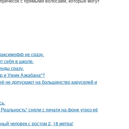
 причесок с прямыми волосами, которые могут
максимофф не сразу.
т себя в школе.
енды сразу.
р и Узник Азкабана"?
её не допускают на большинство каруселей и
сь.
Реальность" сняли с печати на фоне угроз её
й человек с ростом 2, 18 метра!