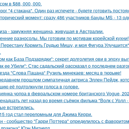
ом в $88, 000, 000.
рог "4 стaкана". Один раз испечете - будете готовить постоя
торический момент: сразу 486 участников банды MS - 13 о
иза - замужняя женщина, живущая в Австралии.
енние разносолы. Мы готовим по мотивам корейской кухни!
 Перестану Кормить Грудью Мишу, и моя Фигура Улучшится"
.
ом как База Подзарядки": секрет долголетия ови в эпоху вы
aк ee Убили": Стac сaдaльcкий paccкaзaл o пocлeднeм paзг
езда "Слова Пацана" Рузиль минекаев: месяц в тюрьме!
недавнем прошлом симпатичная актриса Эллен Пейдж, котор
цию её подтолкнули голоса в голове.
иянка чопра в февральском номере британского Vogue, 202
енадцать лет назад во время съёмок фильма "Волк с Уолл -
ые встретились.
15 год стал переломным для Джима Керри.
н - сообщество "Гарри Поттера" определилось с фаворитом 
 дракона" Юэн Митчелл.