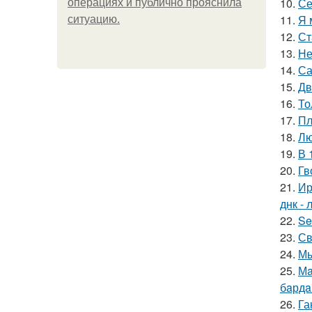
10.
Се
операциях и публично прояснила
11.
Я 
ситуацию.
12.
Ст
13.
Не
14.
Са
15.
Дв
16.
То
17.
Пл
18.
Лю
19.
В 
20.
Гв
21.
Ир
днк -
22.
Se
23.
Св
24.
Мы
25.
Мa
бaрдa
26.
Га