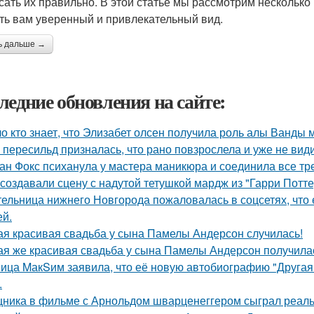
сать их правильно. В этой статье мы рассмотрим несколько
ть вам уверенный и привлекательный вид.
ь дальше →
ледние обновления на сайте:
о кто знает, что Элизабет олсен получила роль алы Ванды 
 пересильд призналась, что рано повзрослела и уже не види
ан Фокс психанула у мастера маникюра и соединила все тр
 создавали сцену с надутой тетушкой мардж из "Гарри Потте
ельница нижнего Новгорода пожаловалась в соцсетях, что 
ей.
ая красивая свадьба у сына Памелы Андерсон случилась!
ая же красивая свадьба у сына Памелы Андерсон получила
ица MакSим заявила, что её новую автобиографию "Другая 
.
ника в фильме с Арнольдом шварценеггером сыграл реальны