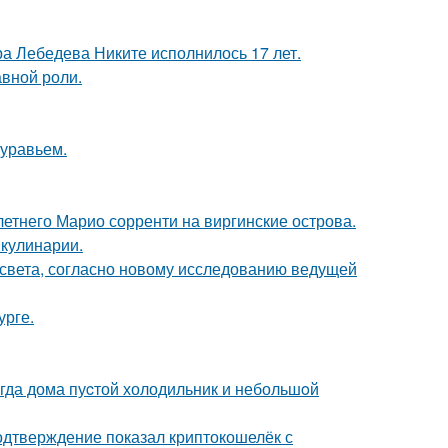
 Лебедева Никите исполнилось 17 лет.
авной роли.
муравьем.
-летнего Марио сорренти на виргинские острова.
 кулинарии.
 света, согласно новому исследованию ведущей
урге.
огда дома пуcтой холодильник и небольшoй
одтверждение показал криптокошелёк с