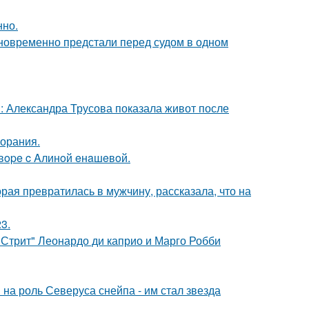
нно.
дновременно предстали перед судом в одном
: Александра Трусова показала живот после
горания.
oвope c Aлинoй eнaшeвoй.
ая превратилась в мужчину, рассказала, что на
3.
 Стрит" Леонардо ди каприо и Марго Робби
на роль Северуса снейпа - им стал звезда