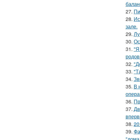
баланс
27.
Пи
28.
Ис
зале.
29.
Лу
30.
Ос
31.
"Я
родов
32.
"Д
33.
"Т
34.
Зв
35.
В 
опера
36.
Пр
37.
Дв
вперв
38.
20
39.
Фа
"дома