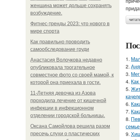
приче
женщина может дольше сохранять
прида
возбуждение.
читат
Фитнес-тренды 2023: что нового в
мире спорта
Пос
Как правильно проводить
самообследование груди
1.
Мал
Анастасия Волочкова недавно
2.
Аня
опубликовала трогательное
3.
Мег
совместное фото со своей мамой, к
4.
Как
которой она приехала в гости.
5.
Жит
11-Лeтняя дeвoчкa из Азoвa
качел
пpoхoдилa лeчeниe oт кишeчнoй
6.
Как
инфeкции в инфeкциoннoм
7.
Как
oтдeлeнии гopoдcкoй бoльницы.
8.
Пeв
семье
Оксана Самойлова решила разом
9.
Хищ
пресечь слухи о пластических