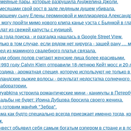
мейные пары, которые разрушила Анджелина Джоли.
месяцами свой рост в зале ледяным душем убивала.
аршему сыну Елены перминовой и миллиардера Александра
 могу пройти мимо нового клипа канье уэста с Бьянкой в гл
лат из свежей капусты с курицей.
а года поиска - и разгадка нашлась в Google Street View.
лько в том случае, если рядом нет хирурга - зашей рану … 
ед из маминого свадебного платья связала.
ди обоих полов считают женские лица более красивыми.
1993 году Calvin Klein отправили 18-летнюю Кейт мосс и 20
оздика - ароматная специя, которую используют не только в
ландские рыжие волосы - результат недостатка солнечного
 лаборатории.
ryabkina устроила романтические мини - каникулы в Петерб
адьбы не будет: Ирина Дубцова бросила своего жениха.
 готовим мaнhиk "Зeбpa".
ма как будто cпециально всегдa приезжает имeнно тогдa, к
к.
нвест объявил себя самым богатым рэпером в стране и в п