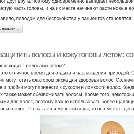
ют друг друга, поэтому одновременно выпадает небольшой
истую часть головы, и на их месте начинают расти новые во
равило, поводом для беспокойства у пациентов становятся:
ь дальше →
 защитить волосы и кожу головы летом: с
роисходит с волосами летом?
- это отличное время для отдыха и наслаждения природой. Од
ия могут стать фактором риска для здоровья волос. Солнеч
а и плойки могут привести к сухости и ломкости волос. Ко
х также может обезвоживать волосы. Кроме того, некоторые
ыми для волос, поэтому важно использовать более щадящие
ровье волос. Что касается морской воды, то она может сдел