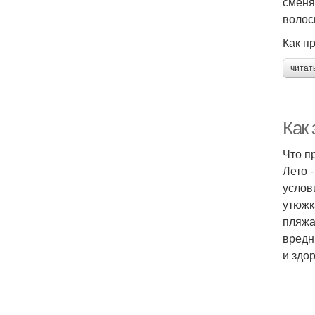
сменя
волос
Как п
читат
Как
Что п
Лето 
услов
утюжк
пляжа
вредн
и здо