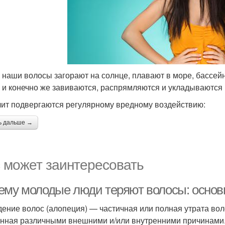
 наши волосы загорают на солнце, плавают в море, бассейн
 и конечно же завиваются, распрямляются и укладываются 
чит подвергаются регулярному вредному воздействию:
ь дальше →
 может заинтересовать
ему молодые люди теряют волосы: основ
ение волос (алопеция) — частичная или полная утрата волос
нная различными внешними и/или внутренними причинами