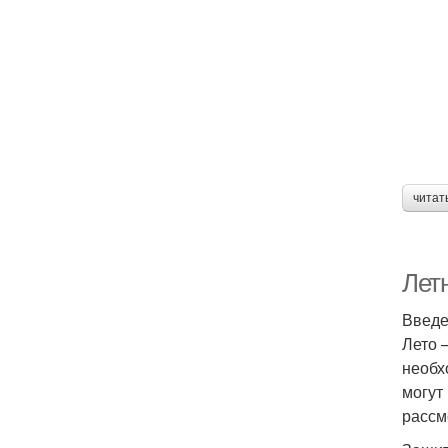
читат
Летн
Введ
Лето 
необх
могут
рассм