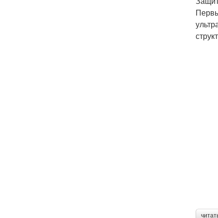
Защит
Первы
ультр
струк
читат