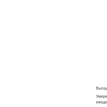
Выпад
Умере
ежедн