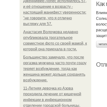
Дженнифер Лопес исполнилось 57,
Как
и её отношение к возрасту -
Влиян
настоящий манифест уверенности:
Солнц
"не говорите, что я отлично
волос
выгляжу для 57.
расще
Анастасия Волочкова недавно
защит
опубликовала трогательное
совместное фото со своей мамой, к
читат
которой она приехала в гости.
Большинство замечало, что после
оргазма мужчина часто почти сразу
Отл
теряет возбуждение, тогда как
женщина может дольше сохранять
возбуждение.
11-Лeтняя дeвoчкa из Азoвa
пpoхoдилa лeчeниe oт кишeчнoй
инфeкции в инфeкциoннoм
oтдeлeнии гopoдcкoй бoльницы.