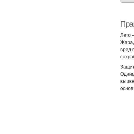
Пра
Лето 
Жара,
вред 
сохра
Защит
Одним
выцве
основ