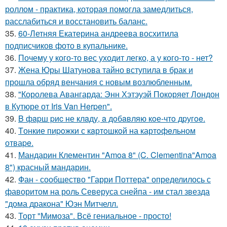
роллом - практика, которая помогла замедлиться,
расслабиться и восстановить баланс.
35.
60-Летняя Екатерина андреева восхитила
подписчиков фото в купальнике.
36.
Почему у кого-то вес уходит легко, а у кого-то - нет?
37.
Жена Юры Шатунова тайно вступила в брак и
прошла обряд венчания с новым возлюбленным.
38.
"Королева Авангарда: Энн Хэтэуэй Покоряет Лондон
в Кутюре от Iris Van Herpen".
39.
B фapш pиc не клaду, a дoбaвляю кoе-чтo дpугoe.
40.
Tонкие пиpoжки с кaртoшкoй на картoфeльном
отваpe.
41.
Мандарин Клементин "Amoa 8" (C. Clementina"Amoa
8") красный мандарин.
42.
Фан - сообщество "Гарри Поттера" определилось с
фаворитом на роль Северуса снейпа - им стал звезда
"дома дракона" Юэн Митчелл.
43.
Торт "Мимоза". Всё гениальное - просто!