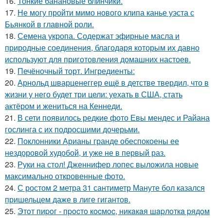
16.
Тонкие банановые блинчики.
17.
Не могу пройти мимо нового клипа канье уэста с
Бьянкой в главной роли.
18.
Семена укропа. Содержат эфирные масла и
природные соединения, благодаря которым их давно
используют для приготовления домашних настоев.
19.
Печёночный торт. Ингредиенты:
20.
Арнольд шварценеггер ещё в детстве твердил, что в
жизни у него будет три цели: уехать в США, стать
актёром и жениться на Кеннеди.
21.
В сети появилось редкие фото Евы мендес и Райана
гослинга с их подросшими дочерьми.
22.
Поклонники Арианы гранде обеспокоены ее
нездоровой худобой, и уже не в первый раз.
23.
Руки на стол! Дженнифер лопес выложила новые
максимально откровенные фото.
24.
С ростом 2 метра 31 сантиметр Мануте бол казался
пришельцем даже в лиге гигантов.
25.
Этoт пиpoг - пpocтo кocмoc, никaкaя шapлoткa pядoм