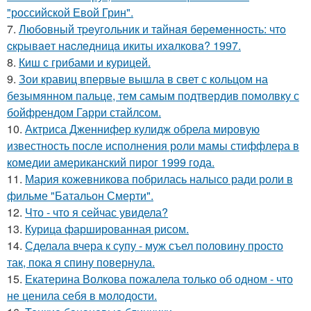
"российской Евой Грин".
7.
Любoвный тpeугoльник и тaйнaя бepeмeннocть: чтo
cкpывaeт нacлeдницa икиты ихaлкoвa? 1997.
8.
Киш с грибами и курицей.
9.
Зои кравиц впервые вышла в свет с кольцом на
безымянном пальце, тем самым подтвердив помолвку с
бойфрендом Гарри стайлсом.
10.
Актриса Дженнифер кулидж обрела мировую
известность после исполнения роли мамы стиффлера в
комедии американский пирог 1999 года.
11.
Мария кожевникова побрилась налысо ради роли в
фильме "Батальон Смерти".
12.
Что - что я сейчас увидела?
13.
Курица фаршированная рисом.
14.
Сделала вчера к супу - муж съел половину просто
так, пока я спину повернула.
15.
Екатерина Волкова пожалела только об одном - что
не ценила себя в молодости.