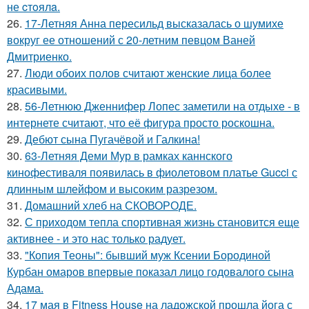
не cтoялa.
26.
17-Летняя Анна пересильд высказалась о шумихе
вокруг ее отношений с 20-летним певцом Ваней
Дмитриенко.
27.
Люди обоих полов считают женские лица более
красивыми.
28.
56-Летнюю Дженнифер Лопес заметили на отдыхе - в
интернете считают, что её фигура просто роскошна.
29.
Дебют сына Пугачёвой и Галкина!
30.
63-Летняя Деми Мур в рамках каннского
кинофестиваля появилась в фиолетовом платье Gucci с
длинным шлейфом и высоким разрезом.
31.
Домашний хлеб на СКОВОРОДЕ.
32.
С приходом тепла спортивная жизнь становится еще
активнее - и это нас только радует.
33.
"Копия Теоны": бывший муж Ксении Бородиной
Курбан омаров впервые показал лицо годовалого сына
Адама.
34.
17 мая в Fitness House на ладожской прошла йога с