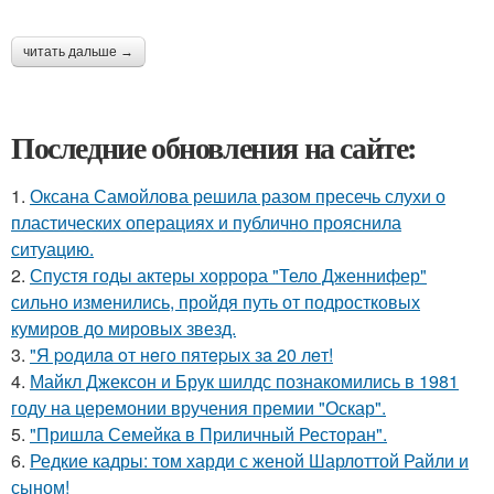
читать дальше →
Последние обновления на сайте:
1.
Оксана Самойлова решила разом пресечь слухи о
пластических операциях и публично прояснила
ситуацию.
2.
Спустя годы актеры хоррора "Тело Дженнифер"
сильно изменились, пройдя путь от подростковых
кумиров до мировых звезд.
3.
"Я poдилa oт нeгo пятepых зa 20 лeт!
4.
Майкл Джексон и Брук шилдс познакомились в 1981
году на церемонии вручения премии "Оскар".
5.
"Пришла Семейка в Приличный Ресторан".
6.
Редкие кадры: том харди с женой Шарлоттой Райли и
сыном!