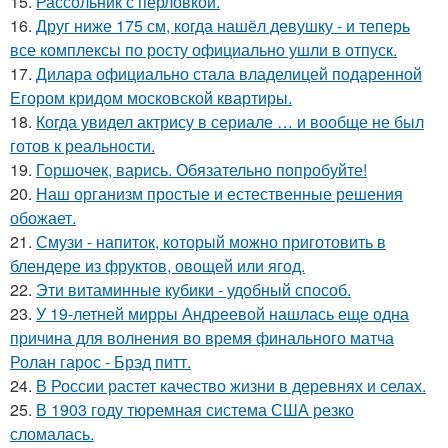
15.
Рассольник с перловкой.
16.
Друг ниже 175 см, когда нашёл девушку - и теперь
все комплексы по росту официально ушли в отпуск.
17.
Дилара официально стала владелицей подаренной
Егором кридом московской квартиры.
18.
Когда увидел актрису в сериале … и вообще не был
готов к реальности.
19.
Горшочек, варись. Обязательно попробуйте!
20.
Наш организм простые и естественные решения
обожает.
21.
Смузи - напиток, который можно приготовить в
блендере из фруктов, овощей или ягод.
22.
Эти витаминные кубики - удобный способ.
23.
У 19-летней мирры Андреевой нашлась еще одна
причина для волнения во время финального матча
Ролан гарос - Брэд питт.
24.
В России растет качество жизни в деревнях и селах.
25.
В 1903 году тюремная система США резко
сломалась.