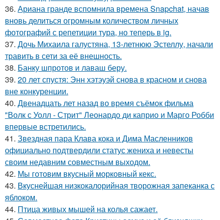
36.
Ариана гранде вспомнила времена Snapchat, начав
вновь делиться огромным количеством личных
фотографий с репетиции тура, но теперь в ig.
37.
Дочь Михаила галустяна, 13-летнюю Эстеллу, начали
травить в сети за её внешность.
38.
Банку шпротов и лаваш беру.
39.
20 лет спустя: Энн хэтэуэй снова в красном и снова
вне конкуренции.
40.
Двенадцать лет назад во время съёмок фильма
"Волк с Уолл - Стрит" Леонардо ди каприо и Марго Робби
впервые встретились.
41.
Звездная пара Клава кока и Дима Масленников
официально подтвердили статус жениха и невесты
своим недавним совместным выходом.
42.
Мы готовим вкусный морковный кекс.
43.
Вкуснейшая низкокалорийная творожная запеканка с
яблоком.
44.
Птица живых мышей на колья сажает.