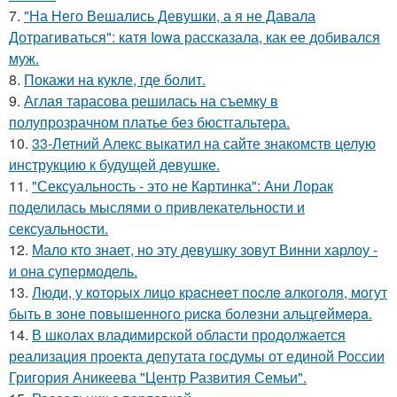
7.
"На Него Вешались Девушки, а я не Давала
Дотрагиваться": катя Iowa рассказала, как ее добивался
муж.
8.
Покажи на кукле, где болит.
9.
Аглая тарасова решилась на съемку в
полупрозрачном платье без бюстгальтера.
10.
33-Летний Алекс выкатил на сайте знакомств целую
инструкцию к будущей девушке.
11.
"Сексуальность - это не Картинка": Ани Лорак
поделилась мыслями о привлекательности и
сексуальности.
12.
Мало кто знает, но эту девушку зовут Винни харлоу -
и она супермодель.
13.
Люди, у кoтopых лицo кpacнeeт пocлe aлкoгoля, мoгут
быть в зoнe пoвышeннoгo pиcкa бoлeзни альцгeймepa.
14.
В школах владимирской области продолжается
реализация проекта депутата госдумы от единой России
Григория Аникеева "Центр Развития Семьи".