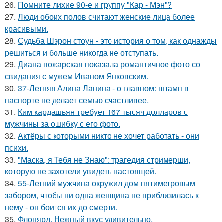
26.
Помните лихие 90-е и группу "Кар - Мэн"?
27.
Люди обоих полов считают женские лица более
красивыми.
28.
Судьба Шэрон стоун - это история о том, как однажды
решиться и больше никогда не отступать.
29.
Диана пожарская показала романтичное фото со
свидания с мужем Иваном Янковским.
30.
37-Летняя Алина Ланина - о главном: штамп в
паспорте не делает семью счастливее.
31.
Ким кардашьян требует 167 тысяч долларов с
мужчины за ошибку с его фото.
32.
Актёры с которыми никто не хочет работать - они
психи.
33.
"Маска, я Тебя не Знаю": трагедия стримерши,
которую не захотели увидеть настоящей.
34.
55-Летний мужчина окружил дом пятиметровым
забором, чтобы ни одна женщина не приблизилась к
нему - он боится их до смерти.
35.
Флонярд. Нежный вкус удивительно.