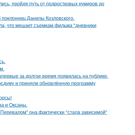
ись, пройдя путь от подростковых кумиров до
б поклонниц Данилы Козловского.
ала, что мешает съемкам фильма "дневники
сь.
м.
 впервые за долгое время появилась на публике.
осдуму и приняли обновлённую программу
росы!
на и Оксаны.
 Перевалом" она фактически "стала зависимой"