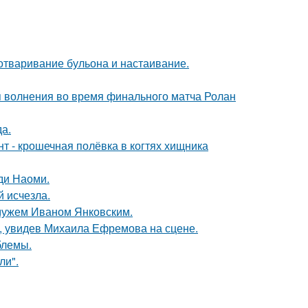
 отваривание бульона и настаивание.
я волнения во время финального матча Ролан
да.
 - крошечная полёвка в когтях хищника
ди Наоми.
й исчезла.
 мужем Иваном Янковским.
й, увидев Михаила Ефремова на сцене.
блемы.
ли".