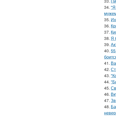
33.
Пи
34.
"Я
мужем
35.
Их
36.
Кр
37.
Ки
38.
Я 
39.
Ак
40.
55
боитс
41.
Ва
42.
Ст
43.
"К
44.
"Б
45.
Св
46.
Вк
47.
Зв
48.
Ба
невер