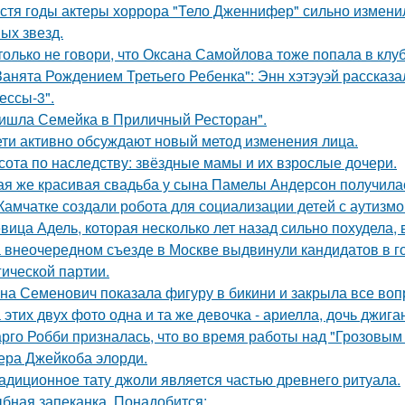
стя годы актеры хоррора "Тело Дженнифер" сильно изменил
ых звезд.
только не говори, что Оксана Самойлова тоже попала в клу
Занята Рождением Третьего Ребенка": Энн хэтэуэй рассказ
ессы-3".
ишла Семейка в Приличный Ресторан".
ети активно обсуждают новый метод изменения лица.
сота по наследству: звёздные мамы и их взрослые дочери.
ая же красивая свадьба у сына Памелы Андерсон получила
Камчатке создали робота для социализации детей с аутизмо
вица Адель, которая несколько лет назад сильно похудела,
 внеочередном съезде в Москве выдвинули кандидатов в г
гической партии.
на Семенович показала фигуру в бикини и закрыла все воп
 этих двух фото одна и та же девочка - ариелла, дочь джига
рго Робби призналась, что во время работы над "Грозовым
тера Джейкоба элорди.
адиционное тату джоли является частью древнего ритуала.
бная запеканка. Понадобится: