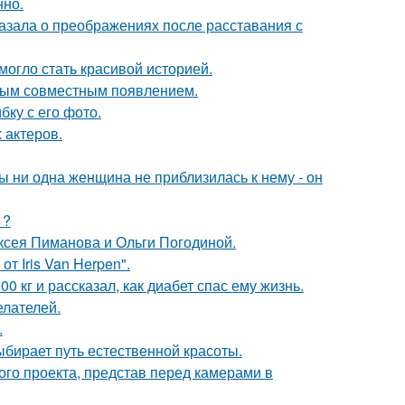
нно.
азала о преображениях после расставания с
 могло стать красивой историей.
вым совместным появлением.
ку с его фото.
 актеров.
 ни одна женщина не приблизилась к нему - он
1?
ксея Пиманова и Ольги Погодиной.
т Iris Van Herpen".
 кг и рассказал, как диабет спас ему жизнь.
елателей.
.
ыбирает путь естественной красоты.
го проекта, представ перед камерами в