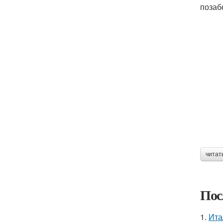
позаб
читат
Пос
1.
Ита