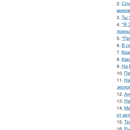
2.
Спу
миров
3.
Ты 
4.
"Я 
принц
5.
"Пр
6.
В с
7.
Кра
8.
Как
9.
На 
10.
Пе
11.
На
эколо
12.
Ан
13.
На
14.
Ма
от ак
15.
Тр
16.
Ры