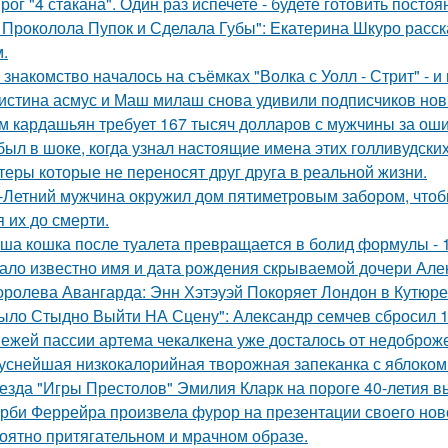
рог "4 стaкана". Один раз испечете - будете готовить постоя
 Проколола Пупок и Сделала Губы": Екатерина Шкуро расск
.
 знакомство началось на съёмках "Волка с Уолл - Стрит" - и
истина асмус и Маш милаш снова удивили подписчиков но
м кардашьян требует 167 тысяч долларов с мужчины за ошиб
был в шоке, когда узнал настоящие имена этих голливудских
теры которые не переносят друг друга в реальной жизни.
-Летний мужчина окружил дом пятиметровым забором, чтобы
я их до смерти.
ша кошка после туалета превращается в болид формулы - 
ало известно имя и дата рождения скрываемой дочери Але
оролева Авангарда: Энн Хэтэуэй Покоряет Лондон в Кутюре о
ыло Стыдно Выйти НА Сцену": Александр семчев сбросил 100
ежей пассии артема чекалкена уже досталось от недоброж
уснейшая низкокалорийная творожная запеканка с яблоком
езда "Игры Престолов" Эмилия Кларк на пороге 40-летия в
рби Феррейра произвела фурор на презентации своего ново
оятно притягательном и мрачном образе.