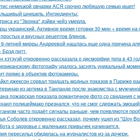
тис немецкой овчарки АСЯ срочно любящую семью ищет!
льшивый шницель. Ингредиенты:
триса из "Звонка" дэйви чейз умерла.
рщ украинский. Активное время готовки 30 мин + время на
 простых и вкусных рецептов блинов.
19-летней мирры Андреевой нашлась еще одна причина дл
- Брэд питт.
н хэтэуэй откровенно рассказала о дисморфии тела в 43 го
ериканскому фотографу удалось заснять уникальный момент
ит прямо в объектив фотокамеры.
йкл джексон сорвал тридцать модных показов в Париже ра
теринар из артема в Таиланде после знакомства с мужчино
ана пожарская показала романтичное фото со свидания с
хаил полицеймако признался, что не смог сдержать эмоци
ганизм часто подаёт сигналы раньше, чем появляются про
ья Соболев откровенно рассказал, почему ушел из "Шоу Во
бота о здоровье с маленьких привычек начинается.
ия пересильд обиделась на журналистов из-за дочери.