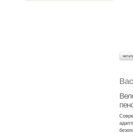
читат
Вас
Вел
пен
Совре
адапт
безоп