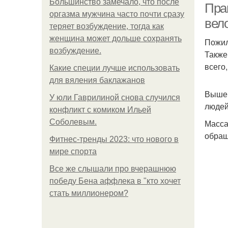
Большинство замечало, что после
Пра
оргазма мужчина часто почти сразу
вел
теряет возбуждение, тогда как
женщина может дольше сохранять
Пожил
возбуждение.
Также
всего
Какие специи лучше использовать
для вяления баклажанов
Вышеп
У юли Гаврилиной снова случился
людей
конфликт с комиком Ильей
Соболевым.
Масса
обращ
Фитнес-тренды 2023: что нового в
мире спорта
Все же слышали про вчерашнюю
победу Бена аффлека в "кто хочет
стать миллионером?