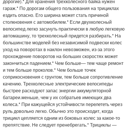
дорогие).* Для хранения трехколесного байка нужен
гараж.* По дорогам общего пользования на трициклах
ездить опасно. Его ширина может стать причиной
столкновения с автомобилем.* Если двухколесный
велосипед легко засунуть практически в любую легковую
автомашину, то трехколесный придется разбирать.* На
большинстве моделей без независимой подвески колес
уход на поворотах в наклон невозможен, из-за этого
прохождение поворотов на больших скоростях может
закончиться падением.* Чем больше— тем чаще ремонт
и тем больше проколов.* Чем больше точек
соприкосновения с грунтом, тем больше сопротивление
качению. Трехколесные электрические велосипеды
быстрее расходуют запас энергии аккумуляторной
батареи.меньше, чем у их собратьев имеющих два
колеса.* При кажущейся устойчивости перелететь через
руль довольно легко. Обычно это происходит, когда
трицикл цепляется одним из боковых колес за какое-то
препятствие. Не следует пренебрегать.* Трициклы —