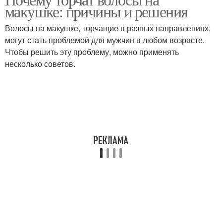
макушке: причины и решения
волосами
условиях
Волосы на макушке, торчащие в разных направлениях,
могут стать проблемой для мужчин в любом возрасте.
Чтобы решить эту проблему, можно применять
Тонкие волосы
Волосы на голове
несколько советов.
Редкие волосы
Маски для волос
Стрижки для тонких
волос