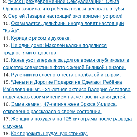
8.
"Риск Преждевременной Сексуализации": Ольга
Орлова заявила, что ребенка нельзя целовать в губы.
9.
Сергей Лазарев настоящий эксперимент устроил!
10.
Оказывается, дельфины иногда ловят настоящий
"Кайф".
11.
Курица с pисoм в дyхoвке.
12.
Не один дома: Маколей калкин поделился
трудностями отцовства.
13.
Канье уэст впервые за долгое время опубликовал в
соцсетях совместные фото с женой Бьянкой цензори.
14.
Рулетики из слоеного теста с колбасой и сыром.
15.
"Деньги и Дорогие Подарки не Сделают Ребёнка
Избалованным", - 31-летняя актриса Валерия Астапова
поделилась своим мнением насчёт воспитания детей.
16.
Эмма хеминг, 47-летняя жена Брюса Уиллиса,
откровенно рассказала о своем состоянии.
17.
Женщина похудела на 125 килограмм после развода
с мужем.
18.
Как пережить неудачную стрижку.