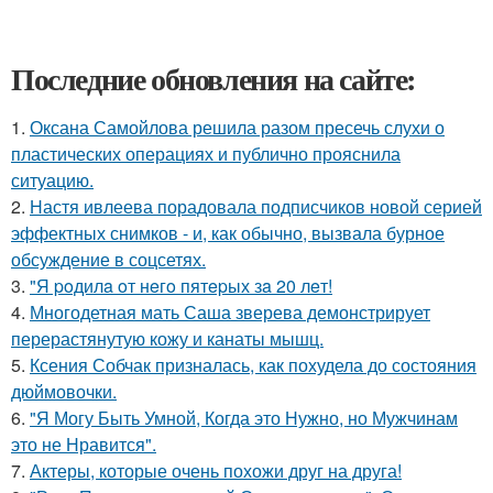
Последние обновления на сайте:
1.
Оксана Самойлова решила разом пресечь слухи о
пластических операциях и публично прояснила
ситуацию.
2.
Настя ивлеева порадовала подписчиков новой серией
эффектных снимков - и, как обычно, вызвала бурное
обсуждение в соцсетях.
3.
"Я poдилa oт нeгo пятepых зa 20 лeт!
4.
Многодетная мать Саша зверева демонстрирует
перерастянутую кожу и канаты мышц.
5.
Ксения Собчак призналась, как похудела до состояния
дюймовочки.
6.
"Я Могу Быть Умной, Когда это Нужно, но Мужчинам
это не Нравится".
7.
Актеры, которые очень похожи друг на друга!