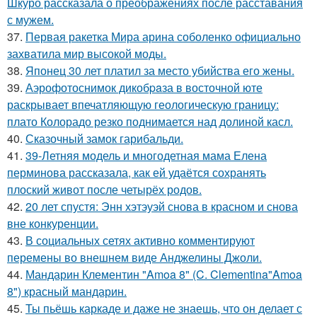
Шкуро рассказала о преображениях после расставания
с мужем.
37.
Первая ракетка Мира арина соболенко официально
захватила мир высокой моды.
38.
Японец 30 лет платил за место убийства его жены.
39.
Аэрофотоснимок дикобpaза в восточной юте
раскрывает впечатляющую геологическую границу:
плато Колорадо резко поднимается над долиной касл.
40.
Сказочный замок гарибальди.
41.
39-Летняя модель и многодетная мама Елена
перминова рассказала, как ей удаётся сохранять
плоский живот после четырёх родов.
42.
20 лет спустя: Энн хэтэуэй снова в красном и снова
вне конкуренции.
43.
В социальных сетях активно комментируют
перемены во внешнем виде Анджелины Джоли.
44.
Мандарин Клементин "Amoa 8" (C. Clementina"Amoa
8") красный мандарин.
45.
Ты пьёшь каркаде и даже не знаешь, что он делает с