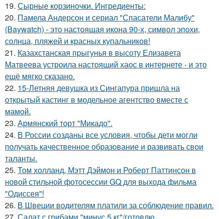
19.
Сырные корзиночки. Ингредиенты:
20.
Памела Андерсон и сериал "Спасатели Малибу"
(Baywatch) - это настоящая икона 90-х, символ эпохи,
солнца, пляжей и красных купальников!
21.
Казахстанская прыгунья в высоту Елизавета
Матвеева устроила настоящий хаос в интернете - и это
ещё мягко сказано.
22.
15-Летняя девушка из Сингапура пришла на
открытый кастинг в модельное агентство вместе с
мамой.
23.
Армянский торт "Микадо".
24.
В России созданы все условия, чтобы дети могли
получать качественное образование и развивать свои
таланты.
25.
Том холланд, Мэтт Дэймон и Роберт Паттинсон в
новой стильной фотосессии GQ для выхода фильма
"Одиссея"!
26.
В Швеции водителям платили за соблюдение правил.
27.
Салат с грибами "минус 5 кг"/готовлю