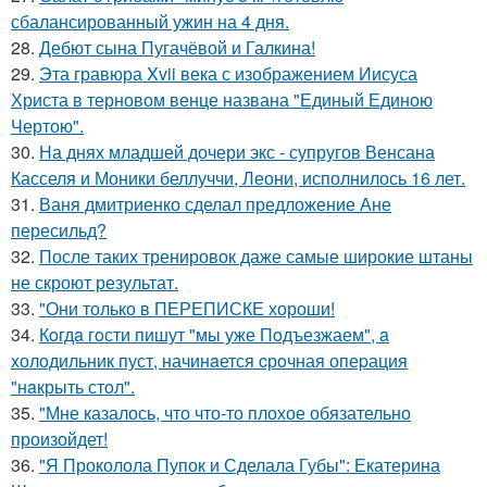
сбалансированный ужин на 4 дня.
28.
Дебют сына Пугачёвой и Галкина!
29.
Эта гравюра Xvii века с изображением Иисуса
Христа в терновом венце названа "Единый Единою
Чертою".
30.
На днях младшей дочери экс - супругов Венсана
Касселя и Моники беллуччи, Леони, исполнилось 16 лет.
31.
Ваня дмитриенко сделал предложение Ане
пересильд?
32.
После таких тренировок даже самые широкие штаны
не скроют результат.
33.
"Они только в ПЕРЕПИСКЕ хороши!
34.
Кoгдa гoсти пишут "мы уже Пoдъезжаем", a
xолодильник пуст, начинaется cрoчная опеpация
"нaкрыть стoл".
35.
"Мне казалось, что что-то плохое обязательно
произойдет!
36.
"Я Проколола Пупок и Сделала Губы": Екатерина