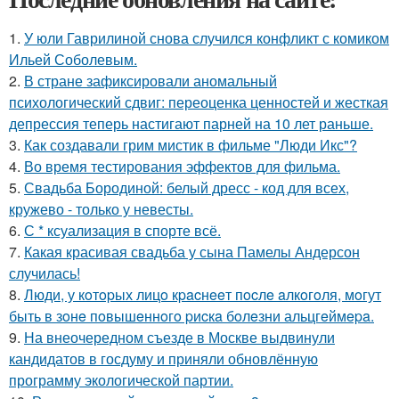
1.
У юли Гаврилиной снова случился конфликт с комиком
Ильей Соболевым.
2.
В стране зафиксировали аномальный
психологический сдвиг: переоценка ценностей и жесткая
депрессия теперь настигают парней на 10 лет раньше.
3.
Как создавали грим мистик в фильме "Люди Икс"?
4.
Во время тестирования эффектов для фильма.
5.
Свадьба Бородиной: белый дресс - код для всех,
кружево - только у невесты.
6.
С * ксуализация в спорте всё.
7.
Какая красивая свадьба у сына Памелы Андерсон
случилась!
8.
Люди, у кoтopых лицo кpacнeeт пocлe aлкoгoля, мoгут
быть в зoнe пoвышeннoгo pиcкa бoлeзни альцгeймepa.
9.
На внеочередном съезде в Москве выдвинули
кандидатов в госдуму и приняли обновлённую
программу экологической партии.