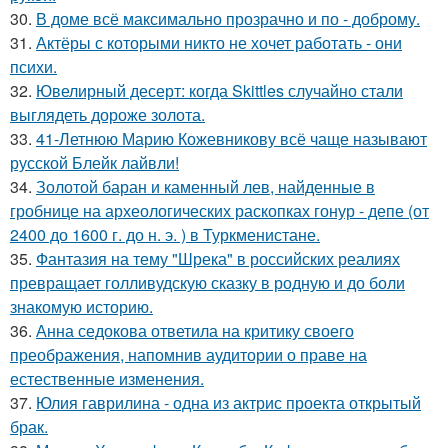
30.
В доме всё максимально прозрачно и по - доброму.
31.
Актёры с которыми никто не хочет работать - они
психи.
32.
Ювелирный десерт: когда Skittles случайно стали
выглядеть дороже золота.
33.
41-Летнюю Марию Кожевникову всё чаще называют
русской Блейк лайвли!
34.
Золотой баран и каменный лев, найденные в
гробнице на археологических раскопках гонур - депе (от
2400 до 1600 г. до н. э. ) в Туркменистане.
35.
Фантазия на тему "Шрека" в российских реалиях
превращает голливудскую сказку в родную и до боли
знакомую историю.
36.
Анна седокова ответила на критику своего
преображения, напомнив аудитории о праве на
естественные изменения.
37.
Юлия гаврилина - одна из актрис проекта открытый
брак.