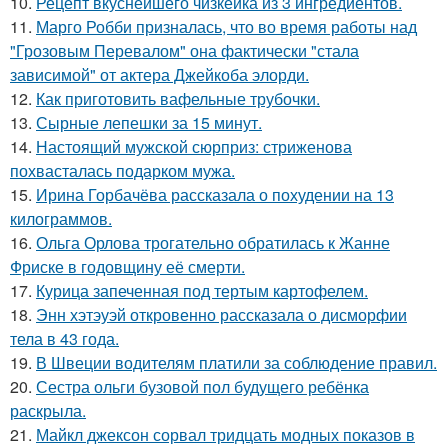
10.
Рецепт вкуснейшего чизкейка из 3 ингредиентов.
11.
Марго Робби призналась, что во время работы над
"Грозовым Перевалом" она фактически "стала
зависимой" от актера Джейкоба элорди.
12.
Как приготовить вафельные трубочки.
13.
Сырные лепешки за 15 минут.
14.
Настоящий мужской сюрприз: стриженова
похвасталась подарком мужа.
15.
Ирина Горбачёва рассказала о похудении на 13
килограммов.
16.
Ольга Орлова трогательно обратилась к Жанне
Фриске в годовщину её смерти.
17.
Курица запеченная под тертым картофелем.
18.
Энн хэтэуэй откровенно рассказала о дисморфии
тела в 43 года.
19.
В Швеции водителям платили за соблюдение правил.
20.
Сестра ольги бузовой пол будущего ребёнка
раскрыла.
21.
Майкл джексон сорвал тридцать модных показов в