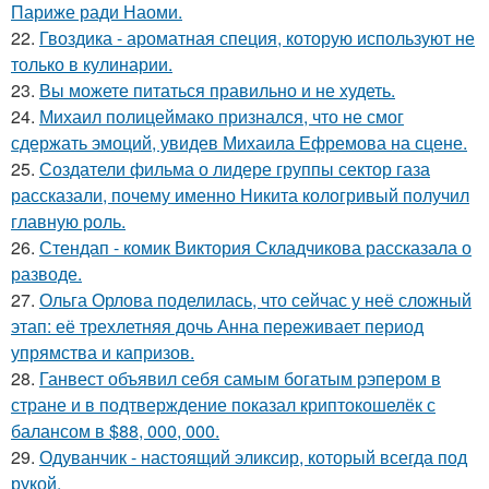
Париже ради Наоми.
22.
Гвоздика - ароматная специя, которую используют не
только в кулинарии.
23.
Вы можете питаться правильно и не худеть.
24.
Михаил полицеймако признался, что не смог
сдержать эмоций, увидев Михаила Ефремова на сцене.
25.
Создатели фильма о лидере группы сектор газа
рассказали, почему именно Никита кологривый получил
главную роль.
26.
Стендап - комик Виктория Складчикова рассказала о
разводе.
27.
Ольга Орлова поделилась, что сейчас у неё сложный
этап: её трехлетняя дочь Анна переживает период
упрямства и капризов.
28.
Ганвест объявил себя самым богатым рэпером в
стране и в подтверждение показал криптокошелёк с
балансом в $88, 000, 000.
29.
Одуванчик - настоящий эликсир, который всегда под
рукой.