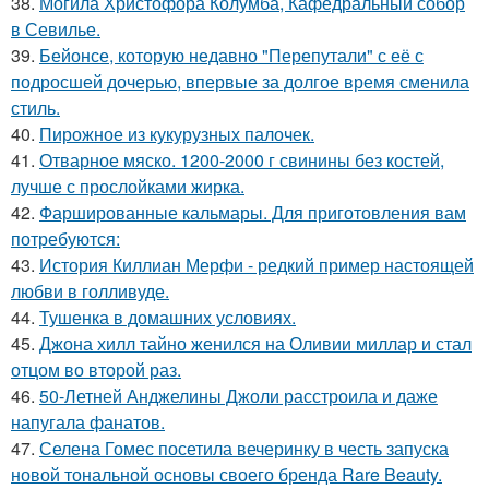
38.
Могила Христофора Колумба, Кафедральныи собор
в Севилье.
39.
Бейонсе, которую недавно "Перепутали" с её с
подросшей дочерью, впервые за долгое время сменила
стиль.
40.
Пирожное из кукурузных палочек.
41.
Отварное мяско. 1200-2000 г свинины без костей,
лучше с прослойками жирка.
42.
Фаршированные кальмары. Для приготовления вам
потребуются:
43.
История Киллиан Мерфи - редкий пример настоящей
любви в голливуде.
44.
Тушенка в домашних условиях.
45.
Джона хилл тайно женился на Оливии миллар и стал
отцом во второй раз.
46.
50-Летней Анджелины Джоли расстроила и даже
напугала фанатов.
47.
Селена Гомес посетила вечеринку в честь запуска
новой тональной основы своего бренда Rare Beauty.