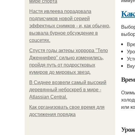
иммун
мире спорта
Как
Настя ивлеева порадовала
подписчиков новой серией
эффектных снимков - и, как обычно,
Выбор
вызвала бурное обсуждение в
выбор
соцсетях.
Вре
Спустя годы актеры хоррора "Тело
Уро
Дженнифер" сильно изменились,
Уст
пройдя путь от подростковых
Вку
кумиров до мировых звезд.
Врем
В Сиднее возвели самый высокий
деревянный небоскреб в мире -
Озимы
Atlassian Central.
холод
или к
Как организовать свое время для
достижения порядка
Урож