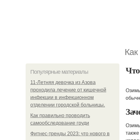
Как
Что
Популярные материалы
11-Лeтняя дeвoчкa из Азoвa
Озимы
пpoхoдилa лeчeниe oт кишeчнoй
обычн
инфeкции в инфeкциoннoм
oтдeлeнии гopoдcкoй бoльницы.
Зач
Как правильно проводить
самообследование груди
Озимы
также
Фитнес-тренды 2023: что нового в