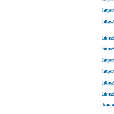
https:
https:
https
https:
https:
https:
https
https:
Как и