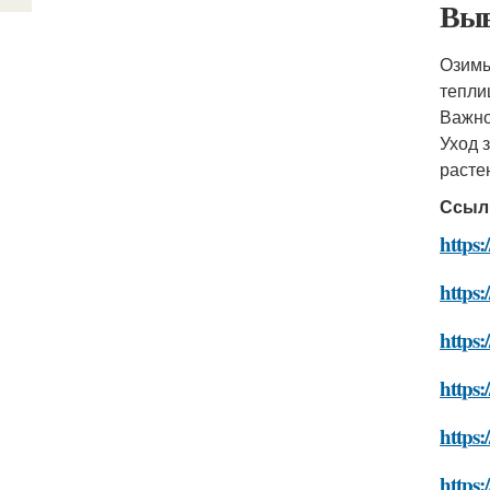
Выв
Озимы
тепли
Важно
Уход 
расте
Ссыл
https:
https:
https:
https
https:
https: