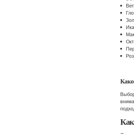
Вет
Гло
Зол
Ик
Ма
Окт
Пе
Роз
Как
Выбор
внима
подхо
Как