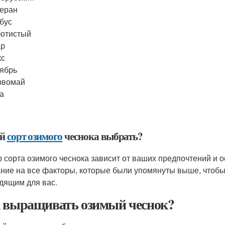
еран
бус
отистый
ар
кс
ябрь
рвомай
а
ой
сорт озимого
чеснока выбрать?
 сорта озимого чеснока зависит от ваших предпочтений и
ние на все факторы, которые были упомянуты выше, чтобы 
дящим для вас.
 выращивать озимый чеснок?