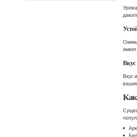
Урожа
дават
Усто
Озимы
имеет
Вкус
Вкус 
вашим
Как
Сущес
попул
Арк
Бел