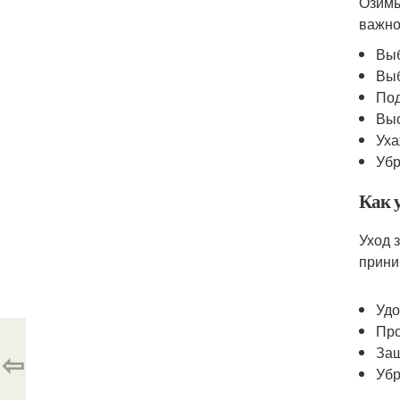
Озимы
важно
Выб
Выб
Под
Выс
Ух
Убр
Как 
Уход 
прини
Удо
Про
Защ
⇦
Убр