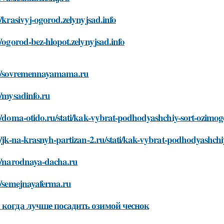
//krasivyj-ogorod.zelynyjsad.info
//ogorod-bez-hlopot.zelynyjsad.info
://sovremennayamama.ru
//mysadinfo.ru
//doma-otido.ru/stati/kak-vybrat-podhodyashchiy-sort-ozimo
//jk-na-krasnyh-partizan-2.ru/stati/kak-vybrat-podhodyashch
://narodnaya-dacha.ru
//semejnayaferma.ru
 когда лучше посадить озимой чеснок