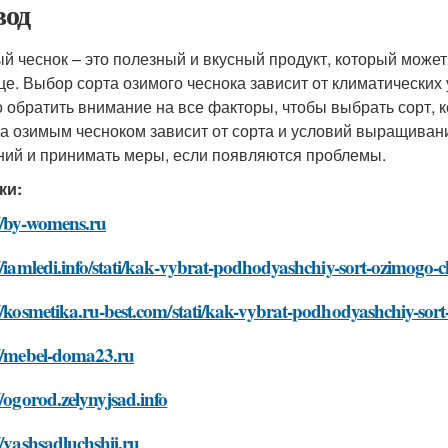
од
й чеснок – это полезный и вкусный продукт, который може
це. Выбор сорта озимого чеснока зависит от климатически
 обратить внимание на все факторы, чтобы выбрать сорт, 
за озимым чесноком зависит от сорта и условий выращиван
ний и принимать меры, если появляются проблемы.
ки:
//by-womens.ru
//iamledi.info/stati/kak-vybrat-podhodyashchiy-sort-ozimogo-
//kosmetika.ru-best.com/stati/kak-vybrat-podhodyashchiy-so
://mebel-doma23.ru
//ogorod.zelynyjsad.info
//vashsadluchshij.ru