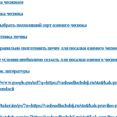
за чесноком
ка чеснока
ыбрать подходящий сорт озимого чеснока
отовка почвы
равильно подготовить почву для посадки озимого чесно
 условия необходимо создать для посадки озимого чесно
ок литературы
//www.google.gm/url?q=https://vashsadluchshij.ru/stati/kak-p
endacii
//taker.im/go/?u=https://vashsadluchshij.ru/stati/kak-pravil
//vstclub.com/go?https://vashsadluchshij.ru/stati/kak-pravil