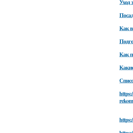
Уход 
Посад
Как в
Подг
Как п
Какие
Спис
https:
rekom
https:
https: