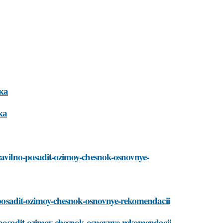
ка
ка
ravilno-posadit-ozimoy-chesnok-osnovnye-
no-posadit-ozimoy-chesnok-osnovnye-rekomendacii
no-posadit-ozimoy-chesnok-osnovnye-rekomendacii