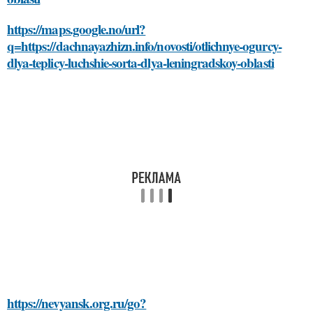
https://maps.google.no/url?
q=https://dachnayazhizn.info/novosti/otlichnye-ogurcy-
dlya-teplicy-luchshie-sorta-dlya-leningradskoy-oblasti
https://nevyansk.org.ru/go?