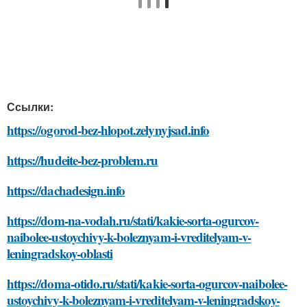
Ссылки:
https://ogorod-bez-hlopot.zelynyjsad.info
https://hudeite-bez-problem.ru
https://dachadesign.info
https://dom-na-vodah.ru/stati/kakie-sorta-ogurcov-
naibolee-ustoychivy-k-boleznyam-i-vreditelyam-v-
leningradskoy-oblasti
https://doma-otido.ru/stati/kakie-sorta-ogurcov-naibolee-
ustoychivy-k-boleznyam-i-vreditelyam-v-leningradskoy-