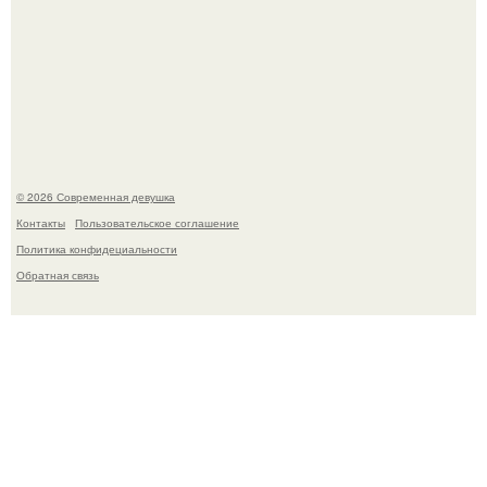
Бывшая актриса для самых взрослых амаранта Хэнк
стала сенатором в Колумбии.
© 2026 Современная девушка
Контакты
Пользовательское соглашение
Политика конфидециальности
Обратная связь