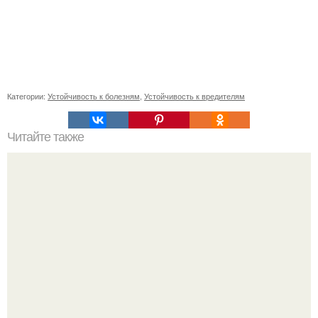
Категории:
Устойчивость к болезням
,
Устойчивость к вредителям
Читайте также
Возвращение к нормальной жизни: как справиться с
пост-пандемическими изменениями