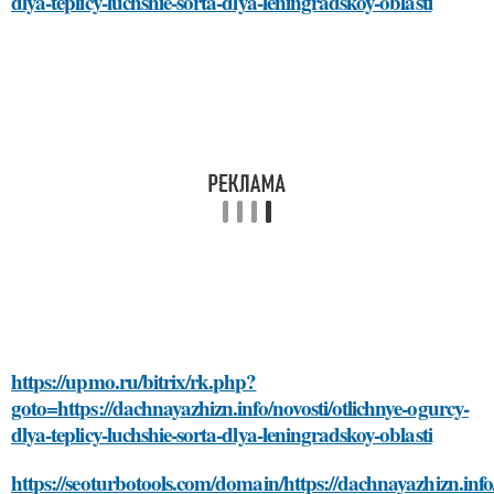
dlya-teplicy-luchshie-sorta-dlya-leningradskoy-oblasti
https://upmo.ru/bitrix/rk.php?
goto=https://dachnayazhizn.info/novosti/otlichnye-ogurcy-
dlya-teplicy-luchshie-sorta-dlya-leningradskoy-oblasti
https://seoturbotools.com/domain/https://dachnayazhizn.info/