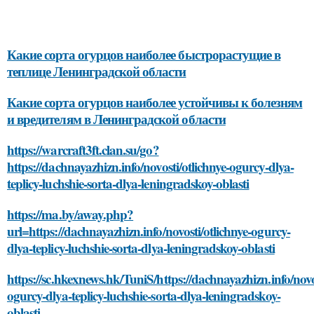
Какие сорта огурцов наиболее быстрорастущие в
теплице Ленинградской области
Какие сорта огурцов наиболее устойчивы к болезням
и вредителям в Ленинградской области
https://warcraft3ft.clan.su/go?
https://dachnayazhizn.info/novosti/otlichnye-ogurcy-dlya-
teplicy-luchshie-sorta-dlya-leningradskoy-oblasti
https://ma.by/away.php?
url=https://dachnayazhizn.info/novosti/otlichnye-ogurcy-
dlya-teplicy-luchshie-sorta-dlya-leningradskoy-oblasti
https://sc.hkexnews.hk/TuniS/https://dachnayazhizn.info/novos
ogurcy-dlya-teplicy-luchshie-sorta-dlya-leningradskoy-
oblasti