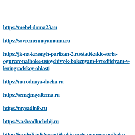
https://mebel-doma23.ru
https://sovremennayamama.ru
https://jk-na-krasnyh-partizan-2.ru/stati/kakie-sorta-
ogurcov-naibolee-ustoychivy-k-boleznyam-i-vreditelyam-v-
leningradskoy-oblasti
https://narodnaya-dacha.ru
https://semejnayaferma.ru
https://mysadinfo.ru
https://vashsadluchshij.ru
https://iamledi.info/novosti/kakie-sorta-ogurcov-naibolee-