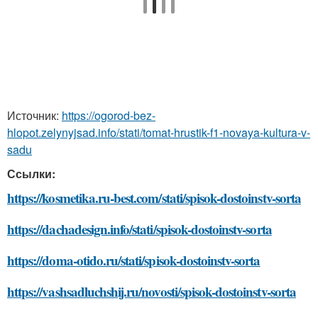
Источник:
https://ogorod-bez-
hlopot.zelynyjsad.info/stati/tomat-hrustik-f1-novaya-kultura-v-
sadu
Ссылки:
https://kosmetika.ru-best.com/stati/spisok-dostoinstv-sorta
https://dachadesign.info/stati/spisok-dostoinstv-sorta
https://doma-otido.ru/stati/spisok-dostoinstv-sorta
https://vashsadluchshij.ru/novosti/spisok-dostoinstv-sorta