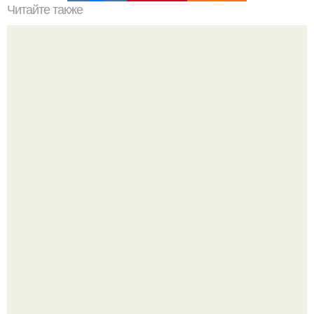
Читайте также
Мастерство в деталях: как правильно использовать
невидимки для заколотывания волос
Все же слышали про вчерашнюю победу Бена аффлека
в "кто хочет стать миллионером?