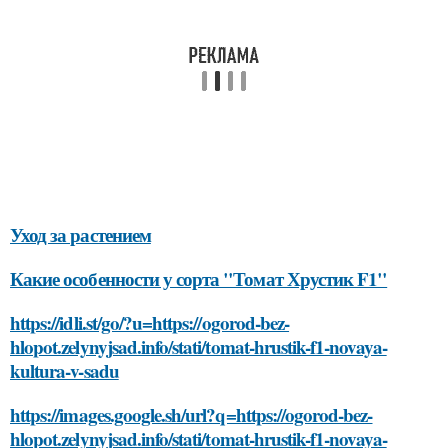
Уход за растением
Какие особенности у сорта "Томат Хрустик F1"
https://idli.st/go/?u=https://ogorod-bez-
hlopot.zelynyjsad.info/stati/tomat-hrustik-f1-novaya-
kultura-v-sadu
https://images.google.sh/url?q=https://ogorod-bez-
hlopot.zelynyjsad.info/stati/tomat-hrustik-f1-novaya-