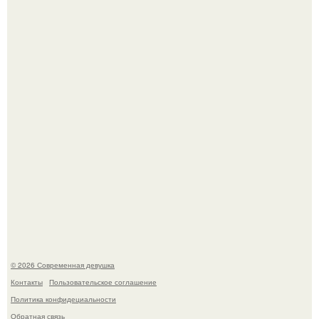
Итальяно веро: Орнелла мути упаковала чемоданы и
готовится обзавестись красным паспортом.
У юли Гаврилиной снова случился конфликт с комиком
Ильей Соболевым.
© 2026 Современная девушка
Контакты
Пользовательское соглашение
Политика конфидециальности
Обратная связь