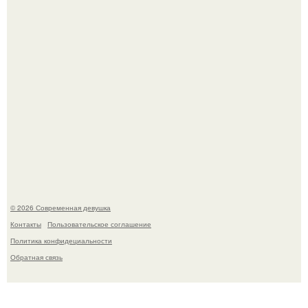
Большинство замечало, что после оргазма мужчина
часто почти сразу теряет возбуждение, тогда как
женщина может дольше сохранять возбуждение.
© 2026 Современная девушка
Контакты
Пользовательское соглашение
Политика конфидециальности
Обратная связь