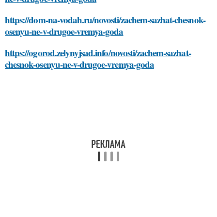
https://dom-na-vodah.ru/novosti/zachem-sazhat-chesnok-
osenyu-ne-v-drugoe-vremya-goda
https://ogorod.zelynyjsad.info/novosti/zachem-sazhat-
chesnok-osenyu-ne-v-drugoe-vremya-goda