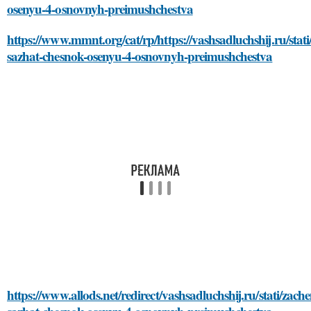
osenyu-4-osnovnyh-preimushchestva
https://www.mmnt.org/cat/rp/https://vashsadluchshij.ru/stat
sazhat-chesnok-osenyu-4-osnovnyh-preimushchestva
https://www.allods.net/redirect/vashsadluchshij.ru/stati/zach