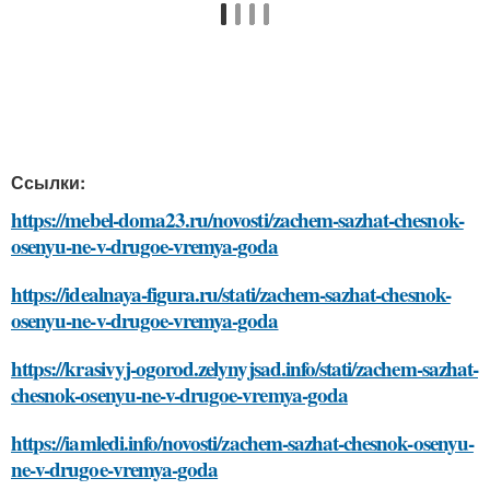
Ссылки:
https://mebel-doma23.ru/novosti/zachem-sazhat-chesnok-
osenyu-ne-v-drugoe-vremya-goda
https://idealnaya-figura.ru/stati/zachem-sazhat-chesnok-
osenyu-ne-v-drugoe-vremya-goda
https://krasivyj-ogorod.zelynyjsad.info/stati/zachem-sazhat-
chesnok-osenyu-ne-v-drugoe-vremya-goda
https://iamledi.info/novosti/zachem-sazhat-chesnok-osenyu-
ne-v-drugoe-vremya-goda