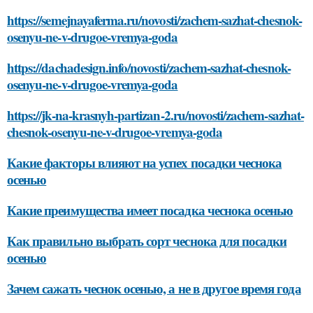
https://semejnayaferma.ru/novosti/zachem-sazhat-chesnok-
osenyu-ne-v-drugoe-vremya-goda
https://dachadesign.info/novosti/zachem-sazhat-chesnok-
osenyu-ne-v-drugoe-vremya-goda
https://jk-na-krasnyh-partizan-2.ru/novosti/zachem-sazhat-
chesnok-osenyu-ne-v-drugoe-vremya-goda
Какие факторы влияют на успех посадки чеснока
осенью
Какие преимущества имеет посадка чеснока осенью
Как правильно выбрать сорт чеснока для посадки
осенью
Зачем сажать чеснок осенью, а не в другое время года