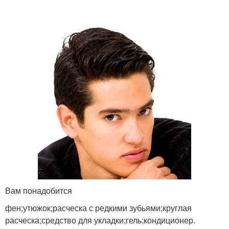
Вам понадобится
фен;утюжок;расческа с редкими зубьями;круглая
расческа;средство для укладки;гель;кондиционер.