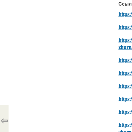
Ссыл
https
https:
https:
zhurn
https:
https:
https:
https:
https
⇦
https:
zhurn