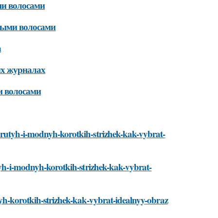
ми волосами
тыми волосами
а
ых журналах
и волосами
krutyh-i-modnyh-korotkih-strizhek-kak-vybrat-
utyh-i-modnyh-korotkih-strizhek-kak-vybrat-
nyh-korotkih-strizhek-kak-vybrat-idealnyy-obraz