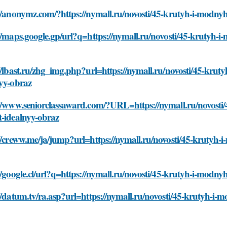
//anonymz.com/?https://nymall.ru/novosti/45-krutyh-i-modnyh
//maps.google.gp/url?q=https://nymall.ru/novosti/45-krutyh-i
//lbast.ru/zhg_img.php?url=https://nymall.ru/novosti/45-krut
nyy-obraz
://www.seniorclassaward.com/?URL=https://nymall.ru/novosti/
t-idealnyy-obraz
//creww.me/ja/jump?url=https://nymall.ru/novosti/45-krutyh-
//google.cl/url?q=https://nymall.ru/novosti/45-krutyh-i-modny
//datum.tv/ra.asp?url=https://nymall.ru/novosti/45-krutyh-i-