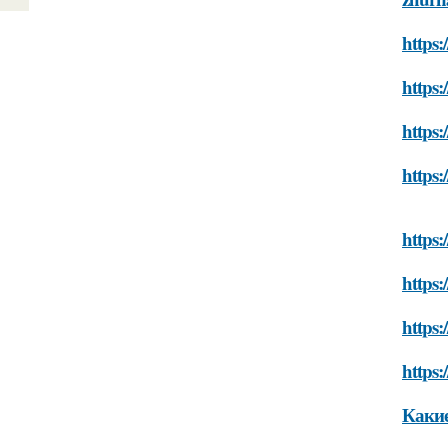
https:
https:
https
https:
https
https:
https:
https
Какие