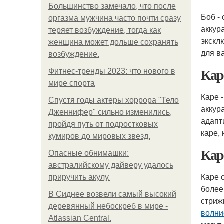
Большинство замечало, что после
Боб -
оргазма мужчина часто почти сразу
аккур
теряет возбуждение, тогда как
экскл
женщина может дольше сохранять
для в
возбуждение.
Кар
Фитнес-тренды 2023: что нового в
мире спорта
Каре 
Спустя годы актеры хоррора "Тело
аккур
Дженнифер" сильно изменились,
адапт
пройдя путь от подростковых
каре,
кумиров до мировых звезд.
Кар
Опасные обнимашки:
австралийскому дайверу удалось
Каре 
приручить акулу.
более
В Сиднее возвели самый высокий
стриж
деревянный небоскреб в мире -
волни
Atlassian Central.