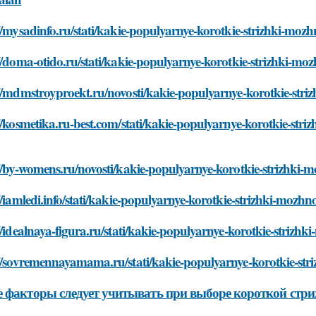
//mysadinfo.ru/stati/kakie-populyarnye-korotkie-strizhki-mo
//doma-otido.ru/stati/kakie-populyarnye-korotkie-strizhki-
://mdmstroyproekt.ru/novosti/kakie-populyarnye-korotkie-st
//kosmetika.ru-best.com/stati/kakie-populyarnye-korotkie-st
://by-womens.ru/novosti/kakie-populyarnye-korotkie-strizhk
//iamledi.info/stati/kakie-populyarnye-korotkie-strizhki-moz
//idealnaya-figura.ru/stati/kakie-populyarnye-korotkie-stri
://sovremennayamama.ru/stati/kakie-populyarnye-korotkie-st
 факторы следует учитывать при выборе короткой стр