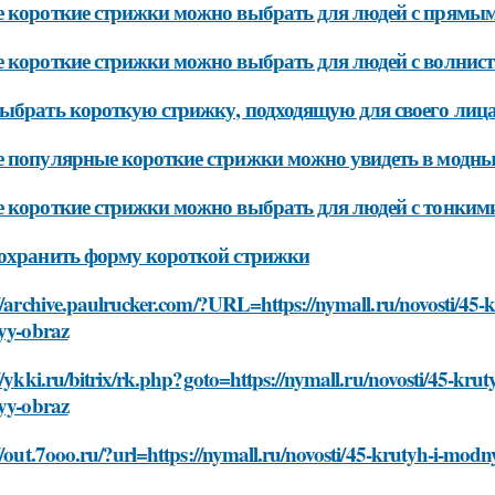
 короткие стрижки можно выбрать для людей с прямы
 короткие стрижки можно выбрать для людей с волнис
ыбрать короткую стрижку, подходящую для своего лиц
 популярные короткие стрижки можно увидеть в модн
 короткие стрижки можно выбрать для людей с тонким
охранить форму короткой стрижки
//archive.paulrucker.com/?URL=https://nymall.ru/novosti/45-
nyy-obraz
//ykki.ru/bitrix/rk.php?goto=https://nymall.ru/novosti/45-kr
nyy-obraz
//out.7ooo.ru/?url=https://nymall.ru/novosti/45-krutyh-i-mod