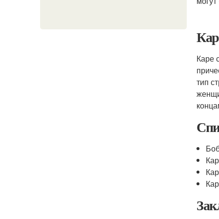
могут
Кар
Каре 
приче
тип с
женщ
конца
Спи
Бо
Ка
Кар
Кар
Зак