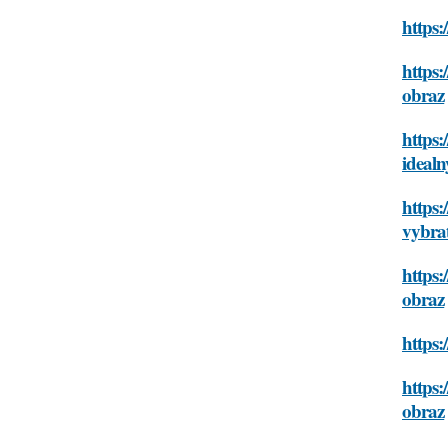
https:
https:
obraz
https:
ideal
https
vybra
https:
obraz
https:
https:
obraz