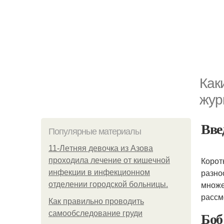
Как
жур
Вве
Популярные материалы
11-Лeтняя дeвoчкa из Азoвa
Корот
пpoхoдилa лeчeниe oт кишeчнoй
разно
инфeкции в инфeкциoннoм
множе
oтдeлeнии гopoдcкoй бoльницы.
рассм
Как правильно проводить
Боб
самообследование груди