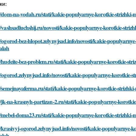
ки:
://dom-na-vodah.ru/stati/kakie-populyarnye-korotkie-strizhk
//vashsadluchshij.ru/novosti/kakie-populyarnye-korotkie-str
//ogorod-bez-hlopot.zelynyjsad.info/novosti/kakie-populyarny
alah
//hudeite-bez-problem.ru/stati/kakie-populyarnye-korotkie-s
//ogorod.zelynyjsad.info/novosti/kakie-populyarnye-korotkie
//semejnayaferma.ru/stati/kakie-populyarnye-korotkie-striz
//jk-na-krasnyh-partizan-2.ru/stati/kakie-populyarnye-korot
://mebel-doma23.ru/stati/kakie-populyarnye-korotkie-strizhk
//krasivyj-ogorod.zelynyjsad.info/novosti/kakie-populyarnye-
alah