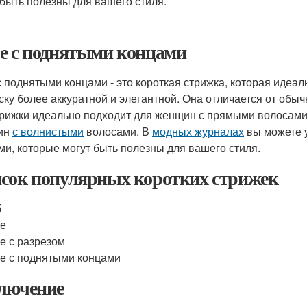
 быть полезны для вашего стиля.
е с поднятыми концами
с поднятыми концами - это короткая стрижка, которая идеаль
ску более аккуратной и элегантной. Она отличается от обыч
трижки идеально подходит для женщин с прямыми волосами
ин
с волнистыми
волосами. В
модных журналах
вы можете 
ми, которые могут быть полезны для вашего стиля.
сок популярных коротких стрижек
б
ре
е с разрезом
е с поднятыми концами
лючение