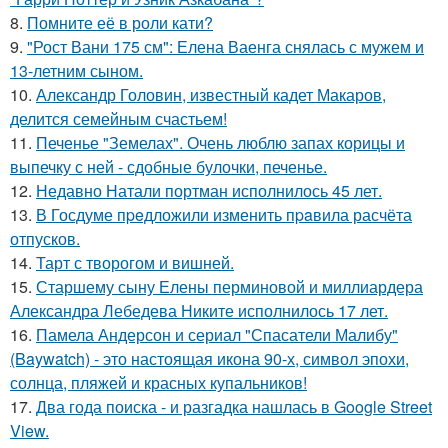
8.
Помните её в роли кати?
9.
"Рост Вани 175 см": Елена Ваенга снялась с мужем и
13-летним сыном.
10.
Александр Головин, известный кадет Макаров,
делится семейным счастьем!
11.
Печенье "Земелах". Очень люблю запах корицы и
выпечку с ней - сдобные булочки, печенье.
12.
Недавно Натали портман исполнилось 45 лет.
13.
В Госдуме пpeдложили изменить пpaвила расчёта
отпусков.
14.
Тарт с творогом и вишней.
15.
Старшему сыну Елены перминовой и миллиардера
Александра Лебедева Никите исполнилось 17 лет.
16.
Памела Андерсон и сериал "Спасатели Малибу"
(Baywatch) - это настоящая икона 90-х, символ эпохи,
солнца, пляжей и красных купальников!
17.
Два года поиска - и разгадка нашлась в Google Street
View.