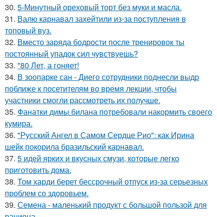
30.
5-Минутный ореховый торт без муки и масла.
31.
Валю карнавал захейтили из-за поступления в
топовый вуз.
32.
Вместо заряда бодрости после тренировок ты
постоянный упадок сил чувствуешь?
33.
"80 Лет, а гоняет!
34.
В зоопарке сан - Диего сотрудники поднесли выдр
поближе к посетителям во время лекции, чтобы
участники смогли рассмотреть их получше.
35.
Фанатки димы билана потребовали накормить своего
кумира.
36.
"Русский Ангел в Самом Сердце Рио": как Ирина
шейк покорила бразильский карнавал.
37.
5 идей ярких и вкусных смузи, которые легко
приготовить дома.
38.
Том харди берет бессрочный отпуск из-за серьезных
проблем со здоровьем.
39.
Семена - маленький продукт с большой пользой для
рациона.