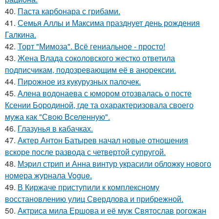
40.
Паста карбонара с грибами.
41.
Семья Аллы и Максима празднует день рождения
Галкина.
42.
Торт "Мимоза". Всё гениальное - просто!
43.
Жена Влада соколовского жестко ответила
подписчикам, подозревающим её в анорексии.
44.
Пирожное из кукурузных палочек.
45.
Алена водонаева с юмором отозвалась о посте
Ксении Бородиной, где та охарактеризовала своего
мужа как "Свою Вселенную".
46.
Глазунья в кабачках.
47.
Актер Антон Батырев начал новые отношения
вскоре после развода с четвертой супругой.
48.
Мэрил стрип и Анна винтур украсили обложку нового
номера журнала Vogue.
49.
В Киржаче приступили к комплексному
восстановлению улиц Свердлова и прибрежной.
50.
Актриса мила Ершова и её муж Святослав рогожан