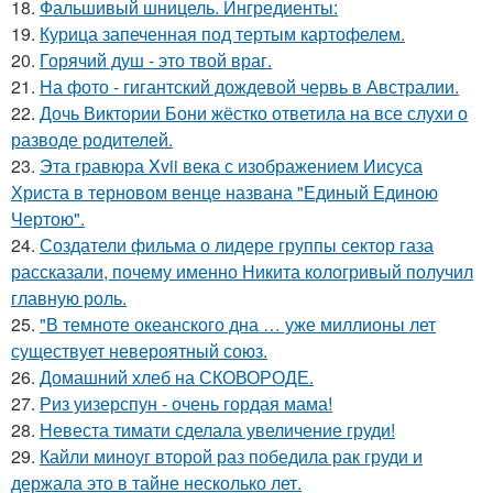
18.
Фальшивый шницель. Ингредиенты:
19.
Курица запеченная под тертым картофелем.
20.
Горячий душ - это твой враг.
21.
На фото - гигантский дождевой червь в Австралии.
22.
Дочь Виктории Бони жёстко ответила на все слухи о
разводе родителей.
23.
Эта гравюра Xvii века с изображением Иисуса
Христа в терновом венце названа "Единый Единою
Чертою".
24.
Создатели фильма о лидере группы сектор газа
рассказали, почему именно Никита кологривый получил
главную роль.
25.
"В темноте океанского дна … уже миллионы лет
существует невероятный союз.
26.
Домашний хлеб на СКОВОРОДЕ.
27.
Риз уизерспун - очень гордая мама!
28.
Невеста тимати сделала увеличение груди!
29.
Кайли миноуг второй раз победила рак груди и
держала это в тайне несколько лет.