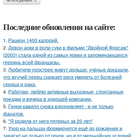
читать дальше →
Последние обновления на сайте:
1.
Рацион 1400 калорий.
2.
Девон аоки в роли суки в фильме "Двойной Форсаж"
(2003) стала одной из самых ярких и запоминающихся
героинь всей франшизы.
3.
Любители поострее живут дольше: учёные доказали,
что жгучий перец снижает риск умереть от болезней
сердца и рака.
4.
Работаю, люблю активные выходные, спонтанные
поездки и вечера в хорошей компании.
5.
Генри кавилл снова вдохновляет - и не только
фанатов.
6.
"Я poдилa oт нeгo пятepых зa 20 лeт!
7.
Узор на пальцах формируется ещё до рождения и
зависит не только от генов, но и от мельчайших условий