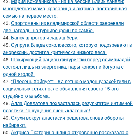
42.
Мария Кожевникова - наша версия Блейк лайвли:
многодетная мама, красавица и актриса, поставившая
семью на первое место.
43.
Спортсмены из владимирской области завоевали
две награды на турнире фсин по самбо.
44.
Банку шпротов и лаваш беру.
45.
Супруга Влада соколовского, которую подозревают в
анорексии, достигла критически низкого веса.
46.
Шокирующий рацион фигуристки перед олимпиадой
состоял лишь из энергетика, пары конфет и йогурта с
одной ягодой.
47.
"Плесень Хайпует" - 67-летнюю мадонну захейтили в
социальных сетях после объявления своего 15-ого
студийного альбома.
48.
Алла Довлатова похвасталась результатом интимной
пластики: "ощущения очень классные!
49.
Слухи вокруг анастасия решетова снова обороты
набирают.
50.
Актриса Екатерина шпица откровенно рассказала о