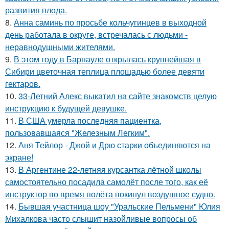
развития плода.
8.
Анна саминь по просьбе кольчугинцев в выходной
день работала в округе, встречалась с людьми -
неравнодушными жителями.
9.
В этом году в Барнауле открылась крупнейшая в
Сибири цветочная теплица площадью более девяти
гектаров.
10.
33-Летний Алекс выкатил на сайте знакомств целую
инструкцию к будущей девушке.
11.
В США умерла последняя пациентка,
пользовавшаяся "Железным Легким".
12.
Аня Тейлор - Джой и Дрю старки объединяются на
экране!
13.
В Аргентине 22-летняя курсантка лётной школы
самостоятельно посадила самолёт после того, как её
инструктор во время полёта покинул воздушное судно.
14.
Бывшая участница шоу "Уральские Пельмени" Юлия
Михалкова часто слышит назойливые вопросы об