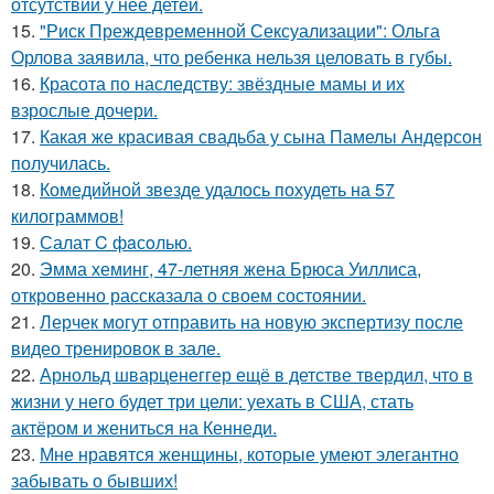
отсутствии у неё детей.
15.
"Риск Преждевременной Сексуализации": Ольга
Орлова заявила, что ребенка нельзя целовать в губы.
16.
Красота по наследству: звёздные мамы и их
взрослые дочери.
17.
Какая же красивая свадьба у сына Памелы Андерсон
получилась.
18.
Комедийной звезде удалось похудеть на 57
килограммов!
19.
Салат C фaсoлью.
20.
Эмма хеминг, 47-летняя жена Брюса Уиллиса,
откровенно рассказала о своем состоянии.
21.
Лерчек могут отправить на новую экспертизу после
видео тренировок в зале.
22.
Арнольд шварценеггер ещё в детстве твердил, что в
жизни у него будет три цели: уехать в США, стать
актёром и жениться на Кеннеди.
23.
Мне нравятся женщины, которые умеют элегантно
забывать о бывших!