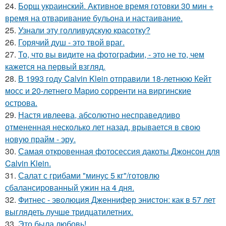
24.
Борщ украинский. Активное время готовки 30 мин +
время на отваривание бульона и настаивание.
25.
Узнали эту голливудскую красотку?
26.
Горячий душ - это твой враг.
27.
То, что вы видите на фотографии, - это не то, чем
кажется на первый взгляд.
28.
В 1993 году Calvin Klein отправили 18-летнюю Кейт
мосс и 20-летнего Марио сорренти на виргинские
острова.
29.
Настя ивлеева, абсолютно несправедливо
отмененная несколько лет назад, врывается в свою
новую прайм - эру.
30.
Самая откровенная фотосессия дакоты Джонсон для
Calvin Klein.
31.
Салат с грибами "минус 5 кг"/готовлю
сбалансированный ужин на 4 дня.
32.
Фитнес - эволюция Дженнифер энистон: как в 57 лет
выглядеть лучше тридцатилетних.
33.
Это была любовь!