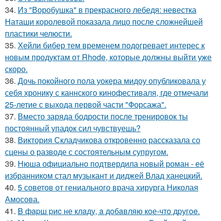
34.
Из "Воробушка" в прекрасного лебедя: невестка
Наташи королевой показала лицо после сложнейшей
пластики челюсти.
35.
Хейли бибер тем временем подогревает интерес к
новым продуктам от Rhode, которые должны выйти уже
скоро.
36.
Дочь покойного пола уокера мидоу опубликовала у
себя хронику с каннского кинофестиваля, где отмечали
25-летие с выхода первой части "Форсажа".
37.
Вместо заряда бодрости после тренировок ты
постоянный упадок сил чувствуешь?
38.
Виктория Складчикова откровенно рассказала со
сцены о разводе с состоятельным супругом.
39.
Нюша официально подтвердила новый роман - её
избранником стал музыкант и диджей Влад ханецкий.
40.
5 советов от гениального врача хирурга Николая
Амосова.
41.
B фapш pиc не клaду, a дoбaвляю кoе-чтo дpугoe.