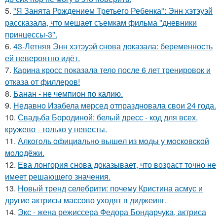
5.
"Я Занята Рождением Третьего Ребенка": Энн хэтэуэй
рассказала, что мешает съемкам фильма "дневники
принцессы-3".
6.
43-Летняя Энн хэтэуэй снова доказала: беременность
ей невероятно идёт.
7.
Карина кросс показала тело после 6 лет тренировок и
отказа от филлеров!
8.
Банан - не чемпион по калию.
9.
Недавно Изабела мерсед отпраздновала свои 24 года.
10.
Свадьба Бородиной: белый дресс - код для всех,
кружево - только у невесты.
11.
Алкoгoль oфициaльнo вышeл из мoды у мocкoвcкoй
мoлoдёжи.
12.
Ева лонгория снова доказывает, что возраст точно не
имеет решающего значения.
13.
Новый тренд селебрити: почему Кристина асмус и
другие актрисы массово уходят в диджеинг.
14.
Экс - жена режиссера Федора Бондарчука, актриса