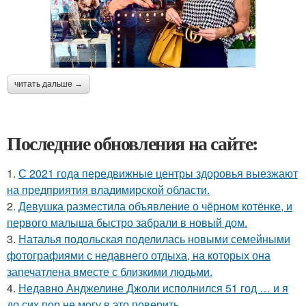
читать дальше →
Последние обновления на сайте:
1.
С 2021 года передвижные центры здоровья выезжают
на предприятия владимирской области.
2.
Девушка разместила объявление о чёрном котёнке, и
первого малыша быстро забрали в новый дом.
3.
Наталья подольская поделилась новыми семейными
фотографиями с недавнего отдыха, на которых она
запечатлена вместе с близкими людьми.
4.
Недавно Анджелине Джоли исполнился 51 год … и я
до сих пор не могу в это поверить.