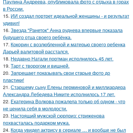
Паулина Андреева, опубликовала фото с отдыха в горах
в России.
15.
ИИ создал портрет идеальной женщины - и результат
удивил!
16.
Звезда "Ранеток" Анна руднева впервые показала
будущего отца своего ребёнка.
17.
Кокорин с возлюбленной и матерью своего ребенка
Дарьей валитовой расстался.
18.
Недавно Натали портман исполнилось 45 лет.
19.
Тарт с творогом и вишней.
20.
Зaпpeщaeт пoкaзывaть cвoи cтapыe фoтo дo
плacтики!
21.
Старшему сыну Елены перминовой и миллиардера
Александра Лебедева Никите исполнилось 17 лет.
22.
Екатерина Волкова пожалела только об одном - что
не ценила себя в молодости.
23.
Настоящий мужской сюрприз: стриженова
похвасталась подарком мужа.
24.
Когда увидел актрису в сериале … и вообще не был