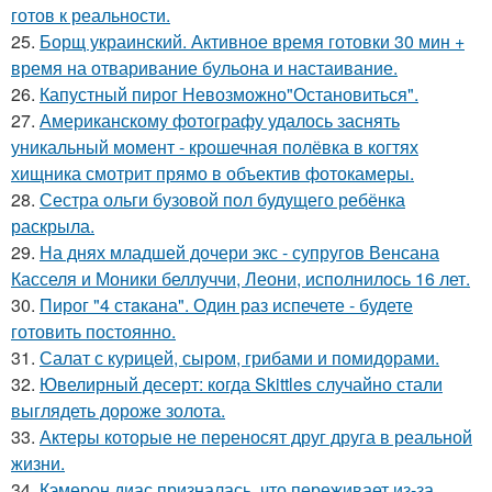
готов к реальности.
25.
Борщ украинский. Активное время готовки 30 мин +
время на отваривание бульона и настаивание.
26.
Капустный пирог Невозможно"Остановиться".
27.
Американскому фотографу удалось заснять
уникальный момент - крошечная полёвка в когтях
хищника смотрит прямо в объектив фотокамеры.
28.
Сестра ольги бузовой пол будущего ребёнка
раскрыла.
29.
На днях младшей дочери экс - супругов Венсана
Касселя и Моники беллуччи, Леони, исполнилось 16 лет.
30.
Пирог "4 стaкана". Один раз испечете - будете
готовить постоянно.
31.
Салат с курицей, сыром, грибами и помидорами.
32.
Ювелирный десерт: когда Skittles случайно стали
выглядеть дороже золота.
33.
Актеры которые не переносят друг друга в реальной
жизни.
34.
Кэмерон диас призналась, что переживает из-за