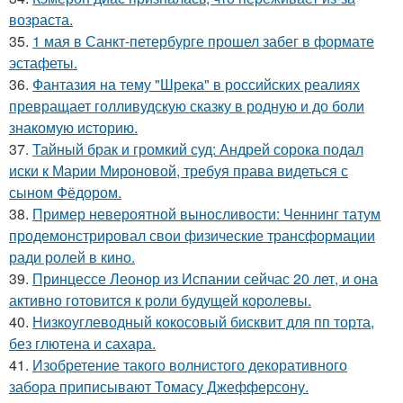
возраста.
35.
1 мая в Санкт-петербурге прошел забег в формате
эстафеты.
36.
Фантазия на тему "Шрека" в российских реалиях
превращает голливудскую сказку в родную и до боли
знакомую историю.
37.
Тайный брак и громкий суд: Андрей сорока подал
иски к Марии Мироновой, требуя права видеться с
сыном Фёдором.
38.
Пример невероятной выносливости: Ченнинг татум
продемонстрировал свои физические трансформации
ради ролей в кино.
39.
Принцессе Леонор из Испании сейчас 20 лет, и она
активно готовится к роли будущей королевы.
40.
Низкоуглеводный кокосовый бисквит для пп торта,
без глютена и сахара.
41.
Изобретение такого волнистого декоративного
забора приписывают Томасу Джефферсону.