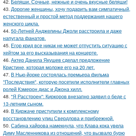
42.
Беляши. Сочные, нежные и очень вкусные беляши!
43.
Дорогие женщины, хочу подарить вам симпатичный,
естественный и простой метод поддержания нашего
женского цикла.
44.
50-Летней Анджелины Джоли расстроила и даже
напугала фанатов.
45.
Егор крид все никак не может отпустить ситуацию с
хейтом за его высказывания на концерте.
46.
Актер Данила Якушев сделал предложение
Кристине, которая моложе его на 20 лет.
47.
В Нью-йорке состоялась премьера фильма
"Последствия", которую посетили исполнители главных
ролей Кэмерон диас и Джона хилл.
48.
"Я Расстроен": Киркоров внезапно заявил о беде с
13-летним сыном.
49.
В Киржаче приступили к комплексному
восстановлению улиц Свердлова и прибрежной.
50.
Сабина хайрова намекнула, что Клава кока увела
Диму Масленникова из отношений, что вызвало бурю