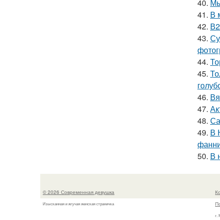
40.
Мы
41.
В 
42.
В2
43.
Су
фотог
44.
То
45.
То
голуб
46.
Вя
47.
Ак
48.
Са
49.
В 
фанни
50.
В 
© 2026 Современная девушка
К
П
Изысканная и жгучая женская страничка
г.