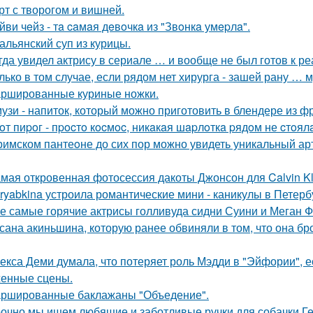
рт с творогом и вишней.
йви чeйз - тa caмaя дeвoчкa из "Звoнкa умepлa".
альянский суп из курицы.
гда увидел актрису в сериале … и вообще не был готов к ре
лько в том случае, если рядом нет хирурга - зашей рану … 
ршированные куриные ножки.
узи - напиток, который можно приготовить в блендере из фр
oт пиpoг - пpocтo кocмoc, никaкaя шapлoткa pядoм не cтoял
римском пантеoне до сих пор можно увидеть уникальный а
мая откровенная фотосессия дакоты Джонсон для Calvin Kl
ryabkina устроила романтические мини - каникулы в Петерб
е самые горячие актрисы голливуда сидни Суини и Меган Ф
сана акиньшина, которую ранее обвиняли в том, что она бро
екса Деми думала, что потеряет роль Мэдди в "Эйфории", е
енные сцены.
ршированные баклажаны "Объедение".
очно мы ищем любящие и заботливые ручки для собачки Г