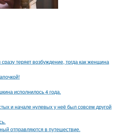
 сразу теряет возбуждение, тогда как женщина
апочкой!
кина исполнилось 4 года.
стых и начале нулевых у неё был совсем другой
сь.
ьный отправляются в путешествие.