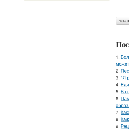
читат
Пос
1.
Бол
может
2.
Пес
3.
"Я 
4.
Еди
5.
В с
6.
Пам
образ
7.
Как
8.
Каж
9.
Рец