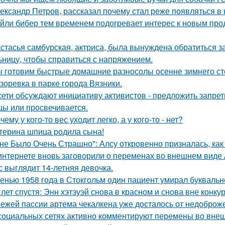
ександр Петров, рассказал почему стал реже появляться в к
йли бибер тем временем подогревает интерес к новым про
стасья самбурская, актриса, была вынуждена обратиться з
ьницу, чтобы справиться с напряжением.
 готовим быстрые домашние разносолы осенне зимнего ст
зоревка в парке города Вязники.
сети обсуждают инициативу активистов - предложить запрети
цы или просвечивается.
чему у кого-то вес уходит легко, а у кого-то - нет?
терина шпица родила сына!
не Было Очень Страшно": Алсу откровенно призналась, как
интернете вновь заговорили о переменах во внешнем виде
с выглядит 14-летняя девочка.
енью 1958 года в Стокгольм один пациент умирал буквальн
 лет спустя: Энн хэтэуэй снова в красном и снова вне конку
ежей пассии артема чекалкена уже досталось от недоброж
социальных сетях активно комментируют перемены во вне