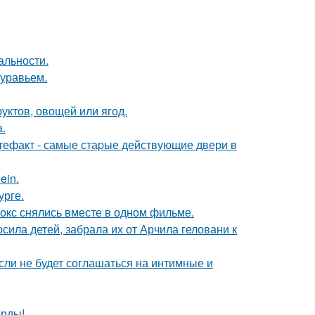
альности.
муравьем.
уктов, овощей или ягод.
a.
ртефакт - самые стаpые действующие двери в
ein.
урге.
окс снялись вместе в одном фильме.
сила детей, забрала их от Арчила геловани к
сли не будет соглашаться на интимные и
ерды!