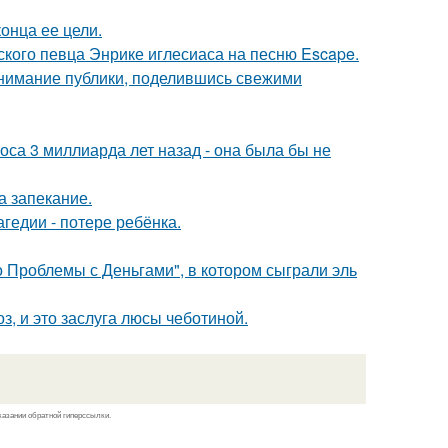
онца ее цели.
ского певца Энрике иглесиаса на песню Escape.
внимание публики, поделившись свежими
оса 3 миллиарда лет назад - она была бы не
а запекание.
гедии - потере ребёнка.
 Проблемы с Деньгами", в котором сыграли эль
, и это заслуга люсы чеботиной.
казании обратной гиперссылки.