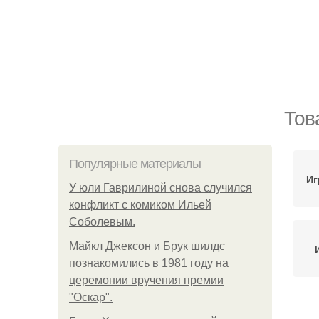
Тов
Популярные материалы
Иг
У юли Гаврилиной снова случился
конфликт с комиком Ильей
Соболевым.
Майкл Джексон и Брук шилдс
познакомились в 1981 году на
церемонии вручения премии
"Оскар".