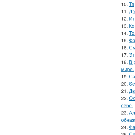
10.
Та
11.
Дэ
12.
Ит
13.
Ко
14.
То
15.
Фа
16.
См
17.
Эт
18.
В 
мире.
19.
Са
20.
Se
21.
Дв
22.
Ок
себе.
23.
Ал
обнаж
24.
Фа
25.
Ср