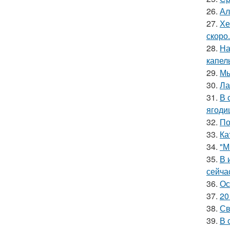
26.
Ал
27.
Хе
скоро.
28.
На
капел
29.
Мы
30.
Ла
31.
В 
ягоди
32.
По
33.
Ка
34.
"М
35.
В 
сейча
36.
Ос
37.
20
38.
Св
39.
В 