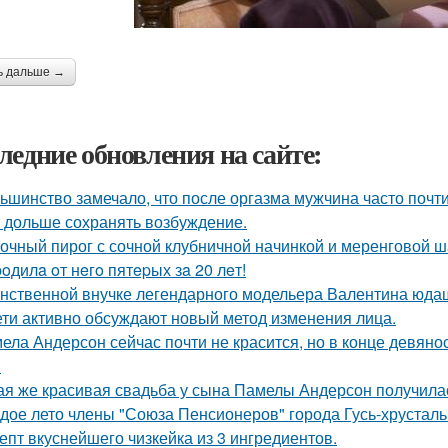
ь дальше →
ледние обновления на сайте:
ьшинство замечало, что после оргазма мужчина часто почти
 дольше сохранять возбуждение.
очный пирог с сочной клубничной начинкой и меренговой ш
poдилa oт нeгo пятepых зa 20 лeт!
нственной внучке легендарного модельера Валентина юдаш
ети активно обсуждают новый метод изменения лица.
ела Андерсон сейчас почти не красится, но в конце девяно
.
ая же красивая свадьба у сына Памелы Андерсон получила
дое лето члены "Союза Пенсионеров" города Гусь-хрустал
епт вкуснейшего чизкейка из 3 ингредиентов.