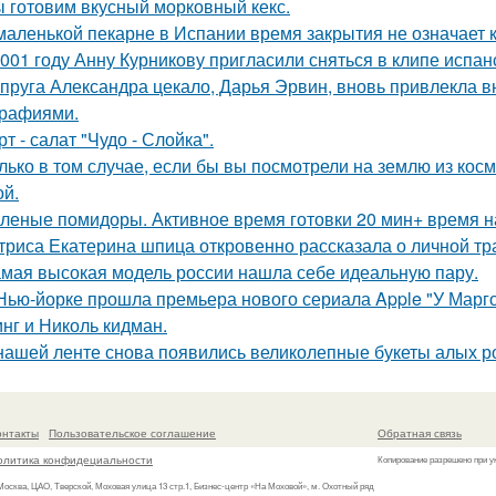
 готовим вкусный морковный кекс.
маленькой пекарне в Испании время закрытия не означает к
001 году Анну Курникову пригласили сняться в клипе испан
пруга Александра цекало, Дарья Эрвин, вновь привлекла 
рафиями.
рт - салат "Чудо - Слойка".
лько в том случае, если бы вы посмотрели на землю из косм
ой.
леные помидоры. Активное время готовки 20 мин+ время н
триса Екатерина шпица откровенно рассказала о личной тра
мая высокая модель россии нашла себе идеальную пару.
Нью-йорке прошла премьера нового сериала Apple "У Марго
нг и Николь кидман.
нашей ленте снова появились великолепные букеты алых роз
онтакты
Пользовательское соглашение
Обратная связь
олитика конфидециальности
Копирование разрешено при у
 Москва, ЦАО, Тверской, Моховая улица 13 стр.1, Бизнес-центр «На Моховой», м. Охотный ряд