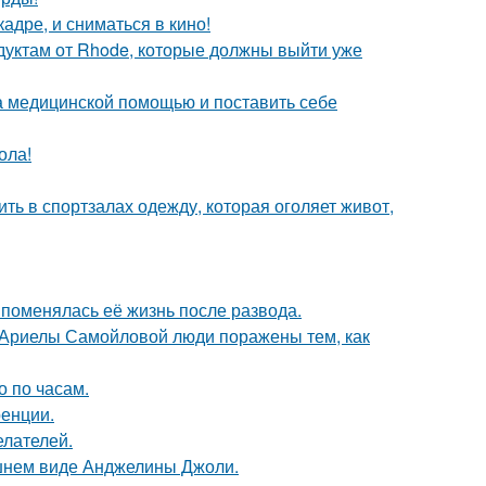
адре, и сниматься в кино!
дуктам от Rhode, которые должны выйти уже
а медицинской помощью и поставить себе
ола!
ть в спортзалах одежду, которая оголяет живот,
 поменялась её жизнь после развода.
 Ариелы Самойловой люди поражены тем, как
о по часам.
ренции.
елателей.
шнем виде Анджелины Джоли.