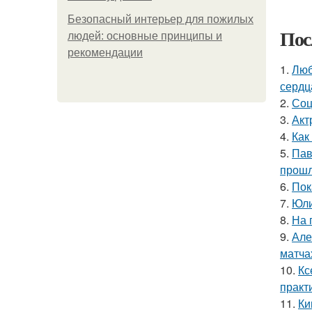
Безопасный интерьер для пожилых
Пос
людей: основные принципы и
рекомендации
1.
Люб
сердц
2.
Соц
3.
Акт
4.
Как
5.
Пав
прошл
6.
Пок
7.
Юли
8.
На 
9.
Але
матча
10.
Кс
практ
11.
Ки