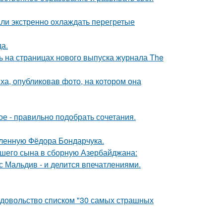
али экстренно охлаждать перегретые
да.
ь на страницах нового выпуска журнала The
а, опубликовав фото, на котором она
ое - правильно подобрать сочетания.
бленную Фёдора Бондарчука.
шего сына в сборную Азербайджана:
с Мальдив - и делится впечатлениями.
едовольство списком "30 самых страшных