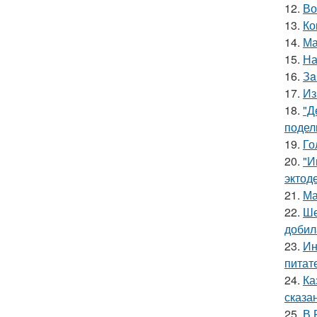
12.
Во
13.
Ко
14.
Ма
15.
На
16.
Зa
17.
Из
18.
"Д
подел
19.
Го
20.
"И
эктод
21.
Ма
22.
Ше
добил
23.
Ин
питат
24.
Ка
сказа
25.
В 