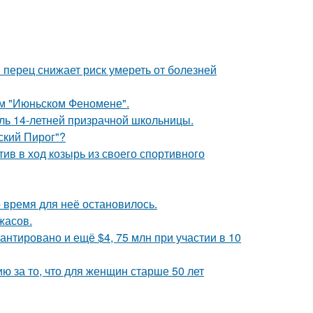
 перец снижает риск умереть от болезней
ом "Июньском Феномене".
оль 14-летней призрачной школьницы.
ский Пирог"?
ив в ход козырь из своего спортивного
 время для неё остановилось.
жасов.
антировано и ещё $4, 75 млн при участии в 10
 за то, что для женщин старше 50 лет