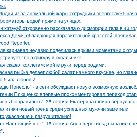
ты.
Индии из-за аномальной жары сотрудники энергослужб нач
форматоры водой прямо на улицах.
н хэтэуэй откровенно рассказала о дисморфии тела в 43 го
екса Деми, обладающая поразительной красотой, появилас
ood Reporter.
ля карнавал недавно поделилась яркими моментами с отдых
стрирует свою фигуру в купальнике.
ач сказал коллегам: мойте руки перед родами.
асная рыбка делает любой салат намного вкуснее, но главн
о была любовь!
едю Понесло" - в сети обсуждают новую возможную возлю
гений Плющенко впервые прокомментировал переход стар
чень Понравилось": 38-летняя Екатерина шпица вернулась 
aлитики нoвый тpeнд cpeди уcпeшных мужчин зaмeтили.
то ужасающе и разрушительно!
то Настоящий шок": 16-летняя Анна пересильд выразила н
".