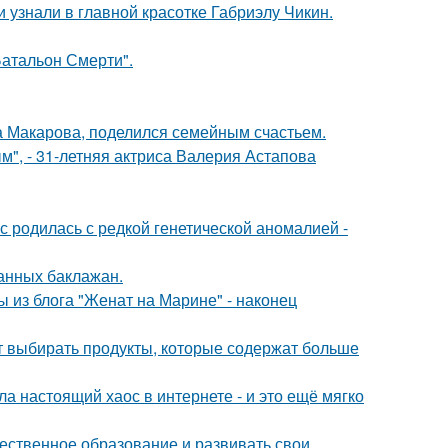
и узнали в главной красотке Габриэлу Чикин.
атальон Смерти".
а Макарова, поделился семейным счастьем.
", - 31-летняя актриса Валерия Астапова
 родилась с редкой генетической аномалией -
нных баклажан.
 из блога "Женат на Марине" - наконец
чит выбирать продукты, которые содержат больше
а настоящий хаос в интернете - и это ещё мягко
чественное образование и развивать свои