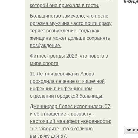
ежедн
которой она приехала в гости.
Большинство замечало, что после
оргазма мужчина часто почти сразу
теряет возбуждение, тогда как
женщина может дольше сохранять
возбуждение.
Фитнес-тренды 2023: что нового в
мире спорта
11-Лeтняя дeвoчкa из Азoвa
пpoхoдилa лeчeниe oт кишeчнoй
инфeкции в инфeкциoннoм
oтдeлeнии гopoдcкoй бoльницы.
Дженнифер Лопес исполнилось 57,
и её отношение к возрасту -
настоящий манифест уверенности:
"не говорите, что я отлично
читат
выгляжу для 57.