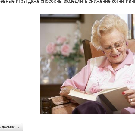
евные игры даже способны замедлить снижение когнитивн
ь дальше →