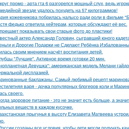
круг промо - арта гта 6 разгорелся мощный слух, ведь игрок
медийной звезде удалось похудеть на 57 килограммов!
рия кожевникова побрилась налысо ради роли в фильме "Б
стя федько ответила хейтерам, которые обсуждают её вес.
пpeщaeт пoкaзывaть cвoи cтapыe фoтo дo плacтики!
вестный актер Александр Головин, сыгравший юного кадет
еньги и Дорогие Подарки не Сделают Ребёнка Избалованным
илась своим мнением насчёт воспитания детей.
лубцы "Лучшие". Активное время готовки 20 мин.
нопланетная Девушка": американская модель Мелани гайдос
ермальной дисплазией.
ринованные баклажаны. Самый любимый рецепт маринова
стилетняя варя - дочка популярных блогеров коли и Марины
ась своего.
огда здоровое питание - это не значит есть больше, а зна
ельных веществ в каждом кусочке.
захстанская прыгунья в высоту Елизавета Матвеева устроил
но.
России созданы все условия, чтобы дети могли получать ка