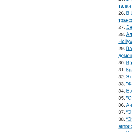
талан
26.
В 
транс
27.
Эн
28.
Ал
Hollyw
29.
Ва
демон
30.
Вр
31.
Кр
32.
Эт
33.
"Ф
34.
Ев
35.
"О
36.
Ан
37.
"Э
38.
"Э
актрис