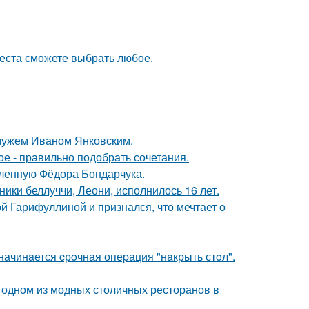
места сможете выбрать любое.
 мужем Иваном Янковским.
ое - правильно подобрать сочетания.
бленную Фёдора Бондарчука.
ники беллуччи, Леони, исполнилось 16 лет.
й Гарифуллиной и признался, что мечтает о
начинaется cрoчная опеpация "нaкрыть стoл".
 одном из модных столичных ресторанов в