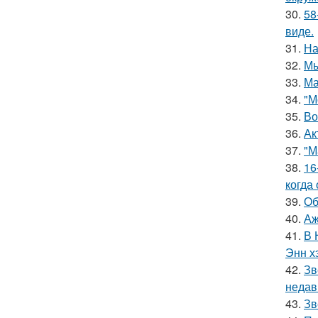
30.
58
виде.
31.
На
32.
Мы
33.
Ма
34.
"М
35.
Во
36.
Ак
37.
"М
38.
16
когда
39.
Об
40.
Аж
41.
В 
Энн х
42.
Зв
недав
43.
Зв