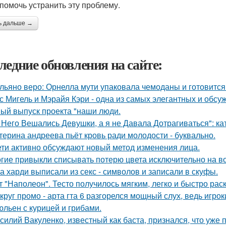
 помочь устранить эту проблему.
ь дальше →
ледние обновления на сайте:
льяно веро: Орнелла мути упаковала чемоданы и готовится
с Мигель и Мэрайя Кэри - одна из самых элегантных и обсу
ый выпуск проекта "наши люди.
 Него Вешались Девушки, а я не Давала Дотрагиваться": кат
терина андреева пьёт кровь ради молодости - буквально.
ети активно обсуждают новый метод изменения лица.
гие привыкли списывать потерю цвета исключительно на во
а харди выписали из секс - символов и записали в скуфы.
т "Наполеон". Тесто получилось мягким, легко и быстро рас
круг промо - арта гта 6 разгорелся мощный слух, ведь игрок
льен с курицей и грибами.
силий Вакуленко, известный как баста, признался, что уже 