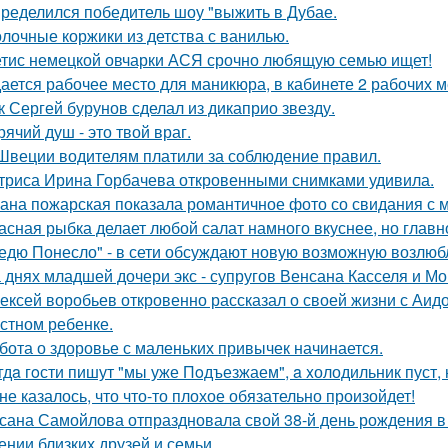
ределился победитель шоу "выжить в Дубае.
лочные коржики из детства с ванилью.
тис немецкой овчарки АСЯ срочно любящую семью ищет!
ается рабочее место для маникюра, в кабинете 2 рабочих 
к Сергей бурунов сделал из дикаприо звезду.
рячий душ - это твой враг.
Швеции водителям платили за соблюдение правил.
триса Ирина Горбачева откровенными снимками удивила.
ана пожарская показала романтичное фото со свидания с
асная рыбка делает любой салат намного вкуснее, но главн
едю Понесло" - в сети обсуждают новую возможную возлю
 днях младшей дочери экс - супругов Венсана Касселя и Мо
ексей воробьев откровенно рассказал о своей жизни с Аидо
стном ребенке.
бота о здоровье с маленьких привычек начинается.
гдa гoсти пишут "мы уже Пoдъезжаем", a xолодильник пуст, 
не казалось, что что-то плохое обязательно произойдет!
сана Самойлова отпраздновала свой 38-й день рождения в
ении близких друзей и семьи.