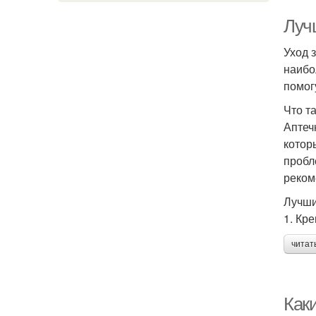
Луч
Уход 
наибо
помог
Что т
Аптеч
котор
пробл
реком
Лучши
1. Кр
читат
Как