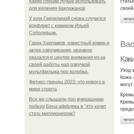
стать
Какие специи лучше использовать
своей
для вяления баклажанов
У юли Гаврилиной снова случился
читат
конфликт с комиком Ильей
Соболевым.
Вас
Гарик Харламов, известный комик и
актер озвучивания, недавно
Как
оказался в центре внимания из-за
своей работы над озвучкой
Уход 
мультфильма про колобка.
Кожа 
Фитнес-тренды 2023: что нового в
могут
мире спорта
Кремы
Все же слышали про вчерашнюю
Кремы
победу Бена аффлека в "кто хочет
предо
стать миллионером?
читат