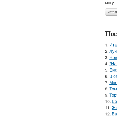
могут
читат
Пос
1.
Ита
2.
Луи
3.
Нов
4.
"На
5.
Ека
6.
В с
7.
Мно
8.
Том
9.
Тор
10.
Во
11.
Жю
12.
Ва