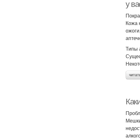
у в
Покра
Кожа 
ожоги
аптеч
Типы 
Сущес
Некот
читат
Как
Пробл
Мешки
недос
алког