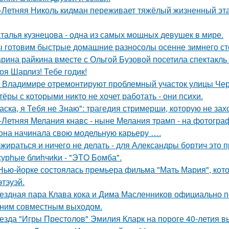
-Летняя Николь кидман переживает тяжёлый жизненный этап
талья кузнецова - одна из самых мощных девушек в мире.
 готовим быстрые домашние разносолы осенне зимнего ст
рина райкина вместе с Ольгой Бузовой посетила спектакль
оя Шарлиз! Тебе годик!
 Владимире отремонтируют проблемный участок улицы Че
тёры с которыми никто не хочет работать - они психи.
аска, я Тебя не Знаю": трагедия стримерши, которую не зах
-Летняя Мелания кнавс - ныне Мелания трамп - на фотограф
 она начинала свою модельную карьеру ….
жираться и ничего не делать - для Александры бортич это п
урhые блиhчиkи - "ЭТO Бомба".
Нью-йорке состоялась премьера фильма "Мать Мария", кот
этэуэй.
ездная пара Клава кока и Дима Масленников официально п
ним совместным выходом.
езда "Игры Престолов" Эмилия Кларк на пороге 40-летия в