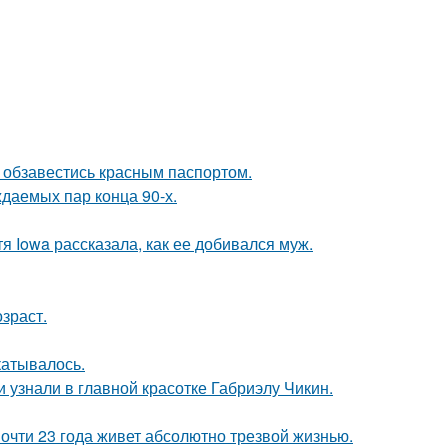
 обзавестись красным паспортом.
ждаемых пар конца 90-х.
я Iowa рассказала, как ее добивался муж.
зраст.
катывалось.
и узнали в главной красотке Габриэлу Чикин.
почти 23 года живет абсолютно трезвой жизнью.