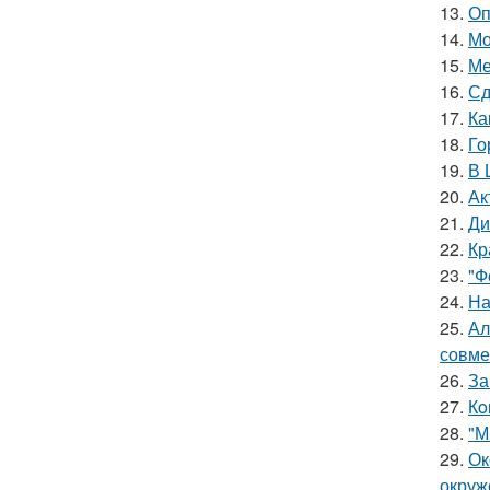
13.
Оп
14.
Мо
15.
Ме
16.
Сд
17.
Ка
18.
Го
19.
В 
20.
Ак
21.
Ди
22.
Кр
23.
"Ф
24.
На
25.
Ал
совме
26.
За
27.
Кo
28.
"М
29.
Ок
окруж