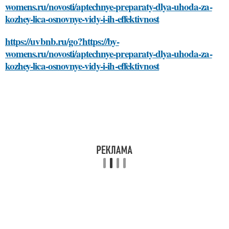
womens.ru/novosti/aptechnye-preparaty-dlya-uhoda-za-
kozhey-lica-osnovnye-vidy-i-ih-effektivnost
https://uvbnb.ru/go?https://by-
womens.ru/novosti/aptechnye-preparaty-dlya-uhoda-za-
kozhey-lica-osnovnye-vidy-i-ih-effektivnost