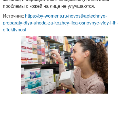
проблемы с кожей на лице не улучшаются.
Источник:
https://by-womens.ru/novosti/aptechnye-
preparaty-dlya-uhoda-za-kozhey-lica-osnovnye-vidy-i-ih-
effektivnost