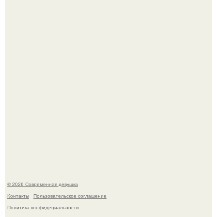
Рацион 1400 калорий.
Кристина асмус опубликовала пляжные фото с 12-
летней дочерью от Гарика Харламова.
© 2026 Современная девушка
Контакты
Пользовательское соглашение
Политика конфидециальности