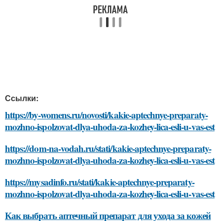
Ссылки:
https://by-womens.ru/novosti/kakie-aptechnye-preparaty-
mozhno-ispolzovat-dlya-uhoda-za-kozhey-lica-esli-u-vas-est
https://dom-na-vodah.ru/stati/kakie-aptechnye-preparaty-
mozhno-ispolzovat-dlya-uhoda-za-kozhey-lica-esli-u-vas-est
https://mysadinfo.ru/stati/kakie-aptechnye-preparaty-
mozhno-ispolzovat-dlya-uhoda-za-kozhey-lica-esli-u-vas-est
Как выбрать аптечный препарат для ухода за кожей