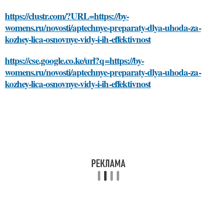
https://clustr.com/?URL=https://by-
womens.ru/novosti/aptechnye-preparaty-dlya-uhoda-za-
kozhey-lica-osnovnye-vidy-i-ih-effektivnost
https://cse.google.co.ke/url?q=https://by-
womens.ru/novosti/aptechnye-preparaty-dlya-uhoda-za-
kozhey-lica-osnovnye-vidy-i-ih-effektivnost