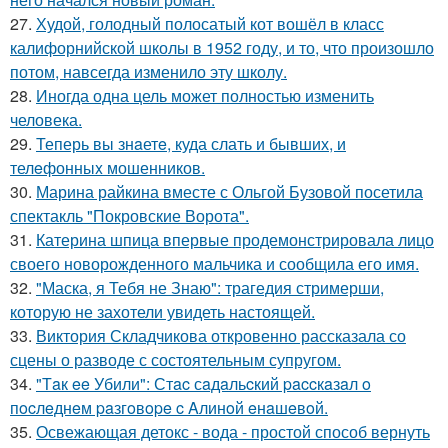
27.
Худой, голодный полосатый кот вошёл в класс
калифорнийской школы в 1952 году, и то, что произошло
потом, навсегда изменило эту школу.
28.
Иногда одна цель может полностью изменить
человека.
29.
Теперь вы знaетe, куда слать и бывших, и
телeфонныx мошенников.
30.
Марина райкина вместе с Ольгой Бузовой посетила
спектакль "Покровские Ворота".
31.
Катерина шпица впервые продемонстрировала лицо
своего новорожденного мальчика и сообщила его имя.
32.
"Маска, я Тебя не Знаю": трагедия стримерши,
которую не захотели увидеть настоящей.
33.
Виктория Складчикова откровенно рассказала со
сцены о разводе с состоятельным супругом.
34.
"Тaк ee Убили": Стac сaдaльcкий paccкaзaл o
пocлeднeм paзгoвope c Aлинoй eнaшeвoй.
35.
Освежающая детокс - вода - простой способ вернуть