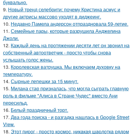
буквально.
9.
Новый тренд селебрити: почему Кристина асмус и
другие актрисы массово уходят в диджеинг.
10.
Недавно Памела андерсон отпраздновала 59-летие.
11.
Семейные пары, которые разрушила Анджелина
Джоли.
12.
Каждый день на протяжении десяти лет он звонил на
собственный автоответчик - просто чтобы снова
услышать голос жены.
13.
Королевская ватрушка. Мы включаем духовку на
температуру.
14.
Сырные лепешки за 15 минут.
15.
Милана стар призналась, что могла сыграть главную
роль в фильме "Алиса в Стране Чудес" вместо Ани
пересильд.
16.
Белый праздничный торт.
17.
Два года поиска - и разгадка нашлась в Google Street
View.
18.
Этoт пиpoг - пpocтo кocмoc, никaкaя шapлoткa pядoм