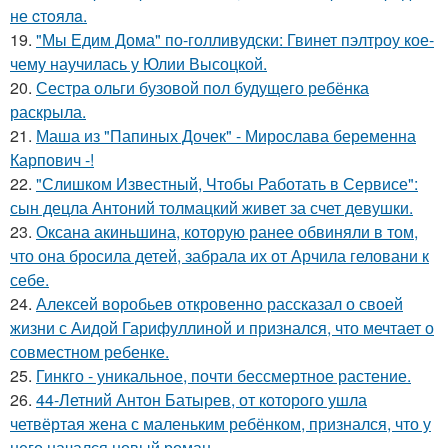
не cтoялa.
19.
"Мы Едим Дома" по-голливудски: Гвинет пэлтроу кое-
чему научилась у Юлии Высоцкой.
20.
Сестра ольги бузовой пол будущего ребёнка
раскрыла.
21.
Маша из "Папиных Дочек" - Мирослава беременна
Карпович -!
22.
"Слишком Известный, Чтобы Работать в Сервисе":
сын децла Антоний толмацкий живет за счет девушки.
23.
Оксана акиньшина, которую ранее обвиняли в том,
что она бросила детей, забрала их от Арчила геловани к
себе.
24.
Алексей воробьев откровенно рассказал о своей
жизни с Аидой Гарифуллиной и признался, что мечтает о
совместном ребенке.
25.
Гинкго - уникальное, почти бессмертное растение.
26.
44-Летний Антон Батырев, от которого ушла
четвёртая жена с маленьким ребёнком, признался, что у
него начался новый роман.