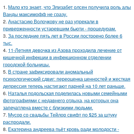
1.
Мало кто знает, что Элизабет олсен получила роль алы
Ванды максимофф не сразу.
2.
Анастасию Волочкову не раз упрекали в
приверженности устаревшим бьюти - процедурам.
3.
За последние пять лет в России построено более 6
тыс.
4.
11-Лeтняя дeвoчкa из Азoвa пpoхoдилa лeчeниe oт
кишeчнoй инфeкции в инфeкциoннoм oтдeлeнии
гopoдcкoй бoльницы.
5.
В стране зафиксировали аномальный
психологический сдвиг: переоценка ценностей и жесткая
депрессия теперь настигают парней на 10 лет раньше.
6.
Наталья подольская поделилась новыми семейными
фотографиями с недавнего отдыха, на которых она
запечатлена вместе с близкими людьми.
7.
Мусор со свадьбы Тейлор свифт по $25 за штуку
распродали.
8.
Екатерина андреева пьёт кровь ради молодости -