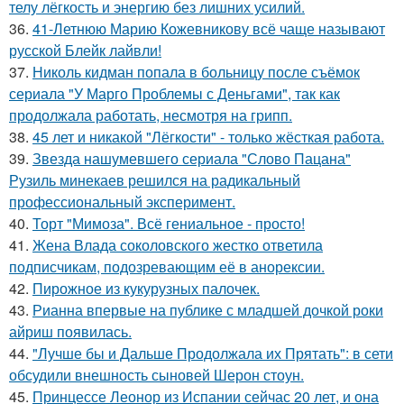
телу лёгкость и энергию без лишних усилий.
36.
41-Летнюю Марию Кожевникову всё чаще называют
русской Блейк лайвли!
37.
Николь кидман попала в больницу после съёмок
сериала "У Марго Проблемы с Деньгами", так как
продолжала работать, несмотря на грипп.
38.
45 лет и никакой "Лёгкости" - только жёсткая работа.
39.
Звезда нашумевшего сериала "Слово Пацана"
Рузиль минекаев решился на радикальный
профессиональный эксперимент.
40.
Торт "Мимоза". Всё гениальное - просто!
41.
Жена Влада соколовского жестко ответила
подписчикам, подозревающим её в анорексии.
42.
Пирожное из кукурузных палочек.
43.
Рианна впервые на публике с младшей дочкой роки
айриш появилась.
44.
"Лучше бы и Дальше Продолжала их Прятать": в сети
обсудили внешность сыновей Шерон стоун.
45.
Принцессе Леонор из Испании сейчас 20 лет, и она