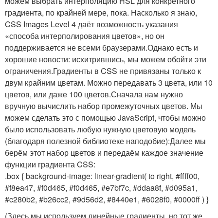
можем выбрать интерполяцию HSL для конкретного
градиента, по крайней мере, пока. Насколько я знаю,
CSS Images Level 4 даёт возможность указания
«способа интерполирования цветов», но он
поддерживается не всеми браузерами.Однако есть и
хорошие новости: исхитрившись, мы можем обойти эти
ограничения.Градиенты в CSS не привязаны только к
двум крайним цветам. Можно передавать 3 цвета, или 10
цветов, или даже 100 цветов.Сначала нам нужно
вручную вычислить набор промежуточных цветов. Мы
можем сделать это с помощью JavaScript, чтобы можно
было использовать любую нужную цветовую модель
(благодаря полезной библиотеке наподобие):Далее мы
берём этот набор цветов и передаём каждое значение
функции градиента CSS:
.box { background-image: linear-gradient( to right, #ffff00,
#f8ea47, #f0d465, #f0d465, #e7bf7c, #ddaa8f, #d095a1,
#c280b2, #b26cc2, #9d56d2, #8440e1, #6028f0, #0000ff ) }
(Здесь мы используем линейные градиенты, но тот же