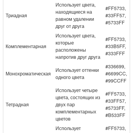
Использует цвета,
#FF5733,
находящиеся на
Триадная
#33FF57,
равном удалении
#5733FF
друг от друга
Использует цвета,
#FF5733,
которые
Комплементарная
#33B5FF,
расположены
#333FFF
напротив друг друга
#336699,
Использует оттенки
Монохроматическая
#6699CC,
одного цвета
#99CCFF
Использует четыре
#FF5733,
цвета, состоящих из
#33FF57,
Тетрадная
двух пар
#5733FF,
комплементарных
#B533FF
цветов
Использует
#FF5733,