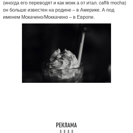
(иногда его переводят и как мокк а от итал. caffè mocha)
он больше известен на родине – в Америке. А под
именем Мокачино/Моккачино – в Европе.