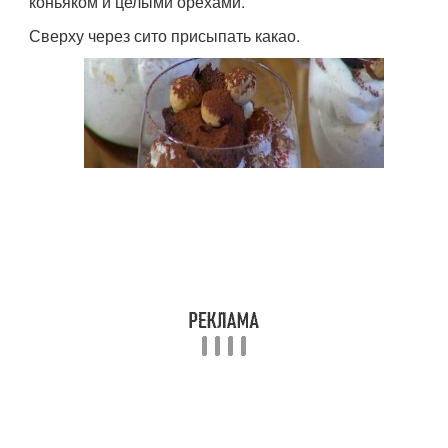
коньяком и целыми орехами.
Сверху через сито присыпать какао.