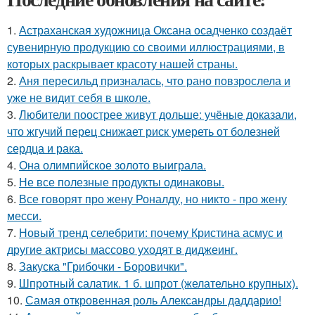
1.
Астраханская художница Оксана осадченко создаёт
сувенирную продукцию со своими иллюстрациями, в
которых раскрывает красоту нашей страны.
2.
Аня пересильд призналась, что рано повзрослела и
уже не видит себя в школе.
3.
Любители поострее живут дольше: учёные доказали,
что жгучий перец снижает риск умереть от болезней
сердца и рака.
4.
Она олимпийское золото выиграла.
5.
Не все полезные продукты одинаковы.
6.
Все говорят про жену Роналду, но никто - про жену
месси.
7.
Новый тренд селебрити: почему Кристина асмус и
другие актрисы массово уходят в диджеинг.
8.
Закуска "Грибочки - Боровички".
9.
Шпротный салатик. 1 б. шпрот (желательно крупных).
10.
Самая откровенная роль Александры даддарио!