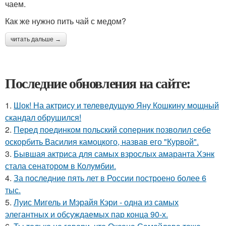
чаем.
Как же нужно пить чай с медом?
читать дальше →
Последние обновления на сайте:
1.
Шок! На актрису и телеведущую Яну Кошкину мощный
скандал обрушился!
2.
Перед поединком польский соперник позволил себе
оскорбить Василия камоцкого, назвав его "Курвой".
3.
Бывшая актриса для самых взрослых амаранта Хэнк
стала сенатором в Колумбии.
4.
За последние пять лет в России построено более 6
тыс.
5.
Луис Мигель и Мэрайя Кэри - одна из самых
элегантных и обсуждаемых пар конца 90-х.