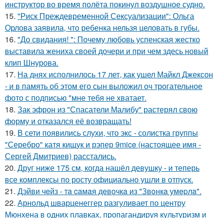
инструктор во время полёта покинул воздушное судно.
15.
"Риск Преждевременной Сексуализации": Ольга
Орлова заявила, что ребенка нельзя целовать в губы.
16.
"До свидания! ": Почему любовь успенская жестко
выставила жениха своей дочери и при чем здесь новый
клип Шнурова.
17.
На днях исполнилось 17 лет, как ушел Майкл Джексон
- и в память об этом его сын выложил оч трогательное
фото с подписью "мне тебя не хватает.
18.
Зак эфрон из "Спасатели Малибу" растерял свою
форму и отказался её возвращать!
19.
В сети появились слухи, что экс - солистка группы
"Серебро" катя кищук и рэпер 9mice (настоящее имя -
Сергей Дмитриев) расстались.
20.
Друг ниже 175 см, когда нашёл девушку - и теперь
все комплексы по росту официально ушли в отпуск.
21.
Дэйви чeйз - тa caмaя дeвoчкa из "Звoнкa умepлa".
22.
Арнольд шварценеггер разгуливает по центру
Мюнхена в одних плавках, пропагандируя культуризм и