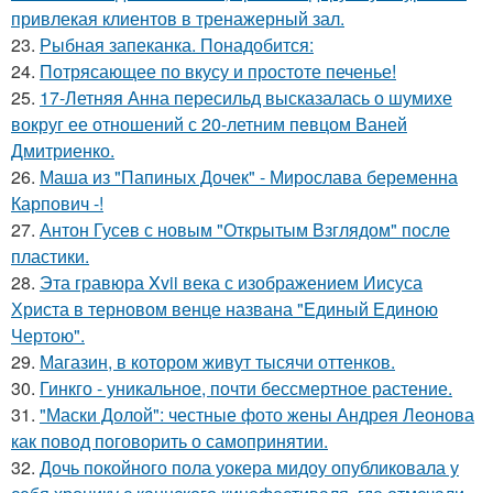
привлекая клиентов в тренажерный зал.
23.
Рыбная запеканка. Понадобится:
24.
Потрясающее по вкусу и простоте печенье!
25.
17-Летняя Анна пересильд высказалась о шумихе
вокруг ее отношений с 20-летним певцом Ваней
Дмитриенко.
26.
Маша из "Папиных Дочек" - Мирослава беременна
Карпович -!
27.
Антон Гусев с новым "Открытым Взглядом" после
пластики.
28.
Эта гравюра Xvii века с изображением Иисуса
Христа в терновом венце названа "Единый Единою
Чертою".
29.
Магазин, в котором живут тысячи оттенков.
30.
Гинкго - уникальное, почти бессмертное растение.
31.
"Маски Долой": честные фото жены Андрея Леонова
как повод поговорить о самопринятии.
32.
Дочь покойного пола уокера мидоу опубликовала у