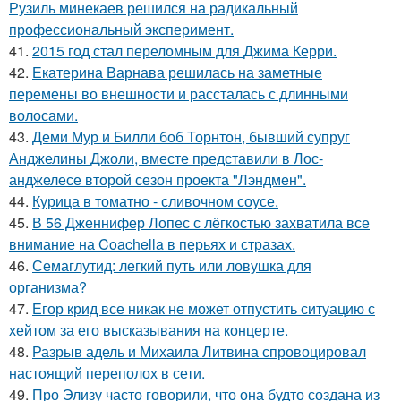
Рузиль минекаев решился на радикальный
профессиональный эксперимент.
41.
2015 год стал переломным для Джима Керри.
42.
Екатерина Варнава решилась на заметные
перемены во внешности и рассталась с длинными
волосами.
43.
Деми Мур и Билли боб Торнтон, бывший супруг
Анджелины Джоли, вместе представили в Лос-
анджелесе второй сезон проекта "Лэндмен".
44.
Курица в томатно - сливочном соусе.
45.
В 56 Дженнифер Лопес с лёгкостью захватила все
внимание на Coachella в перьях и стразах.
46.
Семаглутид: легкий путь или ловушка для
организма?
47.
Егор крид все никак не может отпустить ситуацию с
хейтом за его высказывания на концерте.
48.
Разрыв адель и Михаила Литвина спровоцировал
настоящий переполох в сети.
49.
Про Элизу часто говорили, что она будто создана из