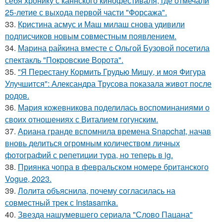
себя хронику с каннского кинофестиваля, где отмечали
25-летие с выхода первой части "Форсажа".
33.
Кристина асмус и Маш милаш снова удивили
подписчиков новым совместным появлением.
34.
Марина райкина вместе с Ольгой Бузовой посетила
спектакль "Покровские Ворота".
35.
"Я Перестану Кормить Грудью Мишу, и моя Фигура
Улучшится": Александра Трусова показала живот после
родов.
36.
Мария кожевникова поделилась воспоминаниями о
своих отношениях с Виталием гогунским.
37.
Ариана гранде вспомнила времена Snapchat, начав
вновь делиться огромным количеством личных
фотографий с репетиции тура, но теперь в ig.
38.
Приянка чопра в февральском номере британского
Vogue, 2023.
39.
Лолита объяснила, почему согласилась на
совместный трек с Instasamka.
40.
Звезда нашумевшего сериала "Слово Пацана"