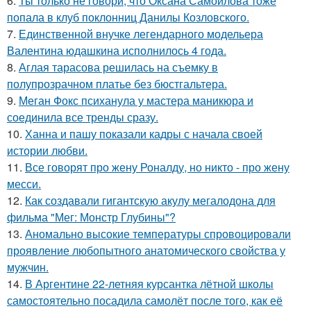
6.
Ты только не говори, что Оксана Самойлова тоже
попала в клуб поклонниц Данилы Козловского.
7.
Единственной внучке легендарного модельера
Валентина юдашкина исполнилось 4 года.
8.
Аглая тарасова решилась на съемку в
полупрозрачном платье без бюстгальтера.
9.
Меган Фокс психанула у мастера маникюра и
соединила все тренды сразу.
10.
Ханна и пашу показали кадры с начала своей
истории любви.
11.
Все говорят про жену Роналду, но никто - про жену
месси.
12.
Как создавали гигантскую акулу мегалодона для
фильма "Мег: Монстр Глубины"?
13.
Аномально высокие температуры спровоцировали
проявление любопытного анатомического свойства у
мужчин.
14.
В Аргентине 22-летняя курсантка лётной школы
самостоятельно посадила самолёт после того, как её