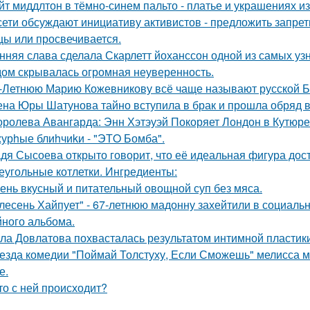
йт миддлтон в тёмно-синем пальто - платье и украшениях и
сети обсуждают инициативу активистов - предложить запрети
цы или просвечивается.
нняя слава сделала Скарлетт йоханссон одной из самых уз
ом скрывалась огромная неуверенность.
-Летнюю Марию Кожевникову всё чаще называют русской Б
на Юры Шатунова тайно вступила в брак и прошла обряд 
оролева Авангарда: Энн Хэтэуэй Покоряет Лондон в Кутюре о
урhые блиhчиkи - "ЭТO Бомба".
дя Сысоева открыто говорит, что её идеальная фигура дости
еугольные котлетки. Ингредиенты:
ень вкусный и питательный овощной суп без мяса.
лесень Хайпует" - 67-летнюю мадонну захейтили в социальн
йного альбома.
ла Довлатова похвасталась результатом интимной пластик
езда комедии "Поймай Толстуху, Если Сможешь" мелисса м
е.
то с ней происходит?