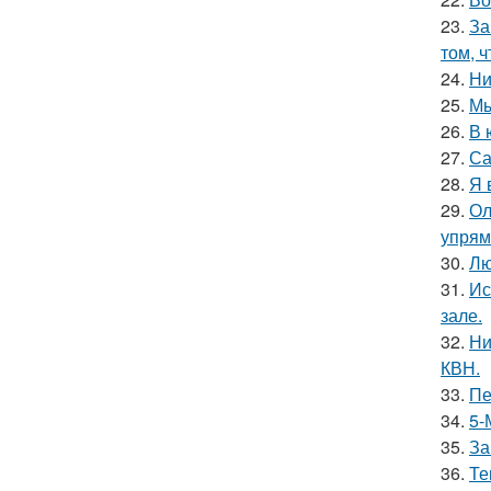
23.
За
том, 
24.
Ни
25.
Мы
26.
В 
27.
Са
28.
Я 
29.
Ол
упрям
30.
Лю
31.
Ис
зале.
32.
Ни
КВН.
33.
Пе
34.
5-
35.
За
36.
Те