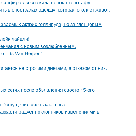
з сапфиров возложила венок к кенотафу.
ть в спортзалах одежду, которая оголяет живот,
наваемых актрис голливуда, но за глянцевым
лейк лайвли!
венчания с новым возлюбленным.
т Iris Van Herpen".
гается не строгими диетами, а отказом от них.
ых сетях после объявления своего 15-ого
и: "ощущения очень классные!
аккарти радует поклонников изменениями в