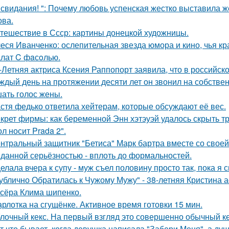
 свидания! ": Почему любовь успенская жестко выставила ж
ва.
тешествие в Ссср: картины донецкой художницы.
еся Иванченко: ослепительная звезда юмора и кино, чья кр
лат C фaсoлью.
-Летняя актриса Ксения Раппопорт заявила, что в российско
ждый день на протяжении десяти лет он звонил на собствен
ать голос жены.
стя федько ответила хейтерам, которые обсуждают её вес.
крет фирмы: как беременной Энн хэтэуэй удалось скрыть т
л носит Prada 2".
нтральный защитник "Бетиса" Марк бартра вместе со свое
данной серьёзностью - вплоть до формальностей.
елала вчера к супу - муж съел половину просто так, пока я 
ублично Обратилась к Чужому Мужу" - 38-летняя Кристина 
сёра Клима шипенко.
рлотка на сгущёнке. Активное время готовки 15 мин.
лочный кекс. На первый взгляд это совершенно обычный ке
т что бывает, когда девушка написала "Забери Меня", а душ