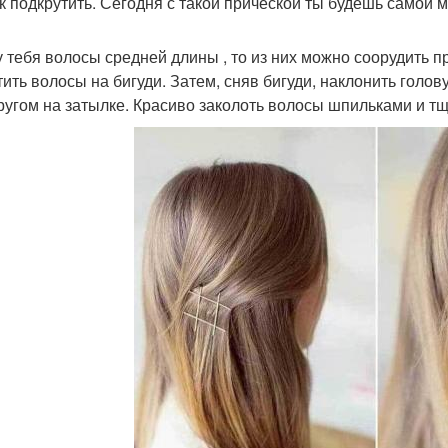
к подкрутить. Сегодня с такой прической ты будешь самой 
у тебя волосы средней длины , то из них можно соорудить 
тить волосы на бигуди. Затем, сняв бигуди, наклонить голову
ругом на затылке. Красиво заколоть волосы шпильками и тщ