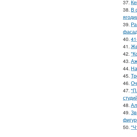
37.
Ке
38.
В 
ягоди
39.
Ра
фасад
40.
41
41.
Же
42.
"К
43.
Аж
44.
На
45.
Тр
46.
Оч
47.
"П
студи
48.
Ал
49.
Зв
фигур
50.
"Ч