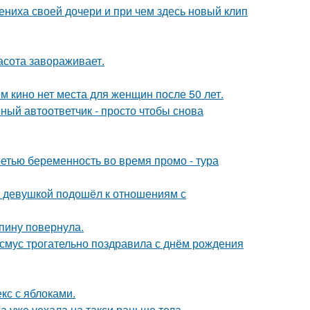
ениха своей дочери и при чем здесь новый клип
асота завораживает.
м кино нет места для женщин после 50 лет.
ный автоответчик - просто чтобы снова
ретью беременность во время промо - тура
й девушкой подошёл к отношениям с
спину повернула.
асмус трогательно поздравила с днём рождения
кс с яблоками.
а уже уехала на такси раньше тела.