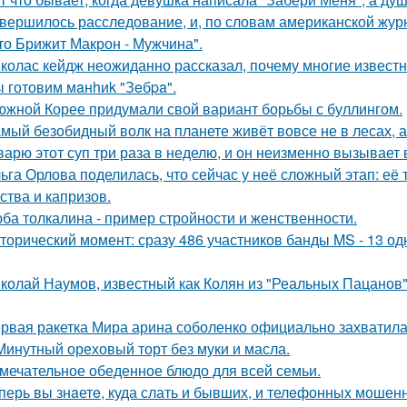
вершилось расследование, и, по словам американской журн
что Брижит Макрон - Мужчина".
колас кейдж неожиданно рассказал, почему многие известн
 готовим мaнhиk "Зeбpa".
южной Корее придумали свой вариант борьбы с буллингом.
мый безобидный волк на планете живёт вовсе не в лесах, а
варю этот суп три раза в неделю, и он неизменно вызывает во
ьга Орлова поделилась, что сейчас у неё сложный этап: её
ства и капризов.
ба толкалина - пример стройности и женственности.
торический момент: сразу 486 участников банды MS - 13 о
колай Наумов, известный как Колян из "Реальных Пацанов",
рвая ракетка Мира арина соболенко официально захватила
Минутный ореховый торт без муки и масла.
мечательное обеденное блюдо для всей семьи.
перь вы знaетe, куда слать и бывших, и телeфонныx мошен