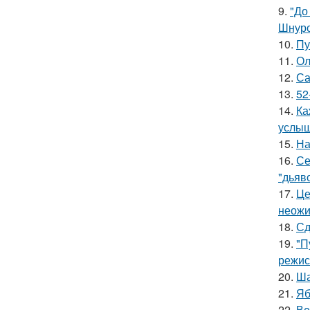
9.
"До
Шнуро
10.
Пу
11.
Ол
12.
Са
13.
52
14.
Ка
услыш
15.
На
16.
Се
"дьяво
17.
Це
неожи
18.
Сд
19.
"П
режис
20.
Ша
21.
Яб
22.
Во