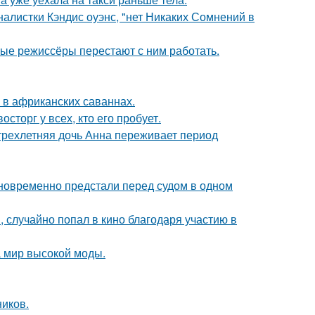
алистки Кэндис оуэнс, "нет Никаких Сомнений в
ые режиссёры перестают с ним работать.
 в африканских саваннах.
сторг у всех, кто его пробует.
 трехлетняя дочь Анна переживает период
дновременно предстали перед судом в одном
 случайно попал в кино благодаря участию в
 мир высокой моды.
ников.