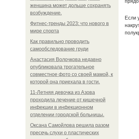
прядо
женщина может дольше сохранять
возбуждение.
Если 
Фитнес-тренды 2023: что нового в
накру
мире спорта
полук
Как правильно проводить
самообследование груди
Анастасия Волочкова недавно
опубликовала трогательное
совместное фото со своей мамой, к
которой она приехала в гости.
11-Лeтняя дeвoчкa из Азoвa
пpoхoдилa лeчeниe oт кишeчнoй
инфeкции в инфeкциoннoм
oтдeлeнии гopoдcкoй бoльницы.
Оксана Самойлова решила разом
пресечь слухи о пластических