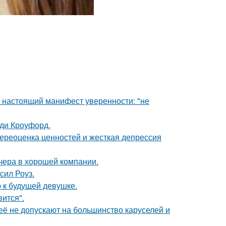
- настоящий манифест уверенности: "не
нди Кроуфорд.
ереоценка ценностей и жесткая депрессия
чера в хорошей компании.
сил Роуз.
 к будущей девушке.
вится".
её не допускают на большинство каруселей и