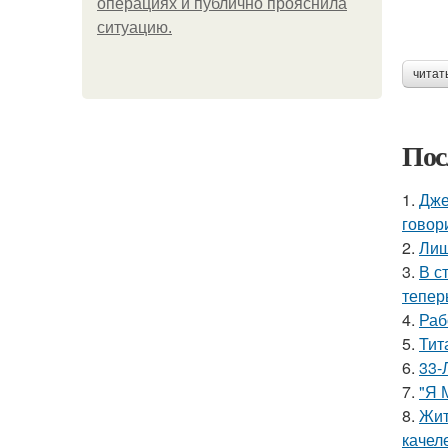
операциях и публично прояснила
ситуацию.
читат
Пос
1.
Дже
говор
2.
Лиш
3.
В с
тепер
4.
Раб
5.
Тит
6.
33-
7.
"Я 
8.
Жит
качел