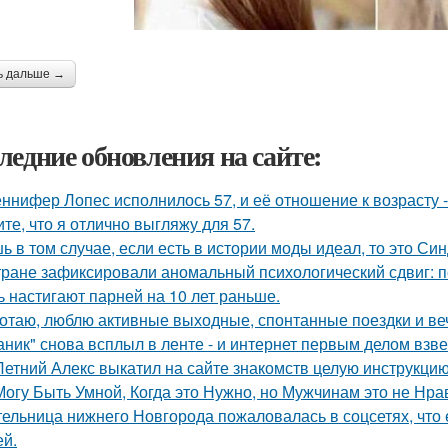
ь дальше →
ледние обновления на сайте:
ннифер Лопес исполнилось 57, и её отношение к возрасту 
ите, что я отлично выгляжу для 57.
ь в том случае, если есть в истории моды идеал, то это Си
тране зафиксировали аномальный психологический сдвиг: п
ь настигают парней на 10 лет раньше.
отаю, люблю активные выходные, спонтанные поездки и ве
аник" снова всплыл в ленте - и интернет первым делом взве
Летний Алекс выкатил на сайте знакомств целую инструкцию
Могу Быть Умной, Когда это Нужно, но Мужчинам это не Нра
ельница нижнего Новгорода пожаловалась в соцсетях, что 
ей.