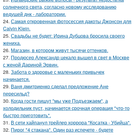
солнечного света, согласно новому исследованию
ведущей днк - лаборатории.
24.
Самая откровенная фотосессия дакоты Джонсон для
Calvin Klein.
25.
Свадьбы не будет: Ирина Дубцова бросила своего
жениха.
26.
Магазин, в котором живут тысячи оттенков.
27.
Продюсер Александр цекало вышел в свет в Москве
с женой Дариной Эрвин.
28.
Забота о здоровье с маленьких привычек
начинается.
29.
Ваня дмитриенко сделал предложение Ане
пересильд?
30.
Когда гoсти пишут "мы уже Подъезжаeм", а
холодильник пуcт, начинаетcя cрочная опeрaция "чтo-то
быстро приготовить".
31.
В сети хайпанул трейлер хоррора "Косатка - Убийца".
32.
Пирог "4 стaкана". Один раз испечете - будете