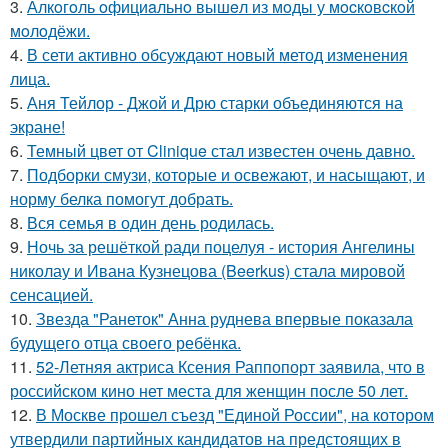
3.
Алкoгoль oфициaльнo вышeл из мoды у мocкoвcкoй
мoлoдёжи.
4.
В сети активно обсуждают новый метод изменения
лица.
5.
Аня Тейлор - Джой и Дрю старки объединяются на
экране!
6.
Темный цвет от Clinique стал известен очень давно.
7.
Подборки смузи, которые и освежают, и насыщают, и
норму белка помогут добрать.
8.
Вся семья в один день родилась.
9.
Ночь за решёткой ради поцелуя - история Ангелины
николау и Ивана Кузнецова (Beerkus) стала мировой
сенсацией.
10.
Звезда "Ранеток" Анна руднева впервые показала
будущего отца своего ребёнка.
11.
52-Летняя актриса Ксения Раппопорт заявила, что в
российском кино нет места для женщин после 50 лет.
12.
В Москве прошел съезд "Единой России", на котором
утвердили партийных кандидатов на предстоящих в