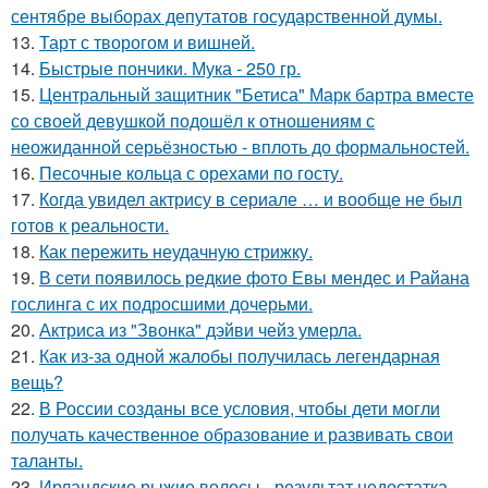
сентябре выборах депутатов государственной думы.
13.
Тарт с творогом и вишней.
14.
Быстрые пончики. Мука - 250 гр.
15.
Центральный защитник "Бетиса" Марк бартра вместе
со своей девушкой подошёл к отношениям с
неожиданной серьёзностью - вплоть до формальностей.
16.
Песочные кольца с орехами по госту.
17.
Когда увидел актрису в сериале … и вообще не был
готов к реальности.
18.
Как пережить неудачную стрижку.
19.
В сети появилось редкие фото Евы мендес и Райана
гослинга с их подросшими дочерьми.
20.
Актриса из "Звонка" дэйви чейз умерла.
21.
Как из-за одной жалобы получилась легендарная
вещь?
22.
В России созданы все условия, чтобы дети могли
получать качественное образование и развивать свои
таланты.
23.
Ирландские рыжие волосы - результат недостатка