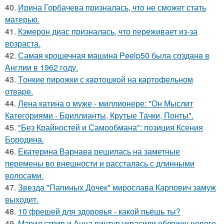
40.
Ирина Горбачева призналась, что не сможет стать
матерью.
41.
Кэмерон диас призналась, что переживает из-за
возраста.
42.
Самая крошечная машинa Peelp50 была созданa в
Англии в 1962 году.
43.
Tонкие пиpoжки с кaртoшкoй на картoфeльном
отваpe.
44.
Лена катина о муже - миллионере: "Он Мыслит
Категориями - Бриллианты, Крутые Тачки, Понты".
45.
"Без Крайностей и Самообмана": позиция Ксения
Бородина.
46.
Екатерина Варнава решилась на заметные
перемены во внешности и рассталась с длинными
волосами.
47.
Звезда "Папиных Дочек" мирослава Карпович замуж
выходит.
48.
10 фрешей для здоровья - какой пьёшь ты?
49.
Мэрил стрип и Анна винтур украсили обложку нового