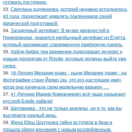
готовить постоянно.
33.
Светлана ходченкова, которой недавно исполнилось
43 года, продолжает удивлять поклонников своей
физической подготовкой.
34.
Загадочный артефакт. В музее древностей в
Нидерландах, хранится необычный артефакт из Египта,
который напоминает современную приборную панель.
35.
Хейли бибер тем временем подогревает интерес к
новым продуктам от Rhode, которые должны выйти уже
скоро.
36.
16-Летняя Мелания кнавс - ныне Мелания трамп - на
фотографии стане Йерко (да, это его настоящее имя),
когда она начинала свою модельную карьеру ….
37.
41-Летнюю Марию Кожевникову всё чаще называют
русской Блейк лайвли!
38.
Щитовидка - это не только анализы, но и то, как вы
выглядите каждый день.
39.
Жена Юры Шатунова тайно вступила в брак и
прошла обряд венчания с новым возлюбленным.