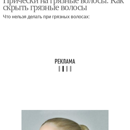
Пышные прически
скрыть грязные волосы
волосами
Что нельзя делать при грязных волосах:
Прическа на грязные
Простые прически
волосы