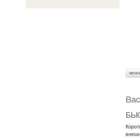
читат
Вас
БЫС
Корот
внешн