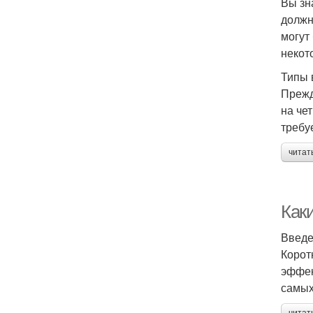
Вы зн
должн
могут
некот
Типы 
Прежд
на че
требу
читат
Как
Введ
Корот
эффек
самых