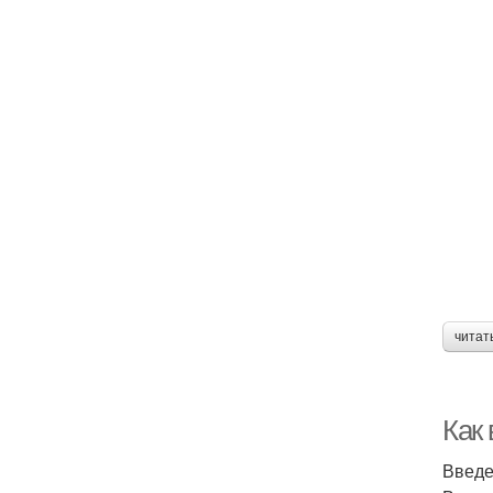
читат
Как
Введ