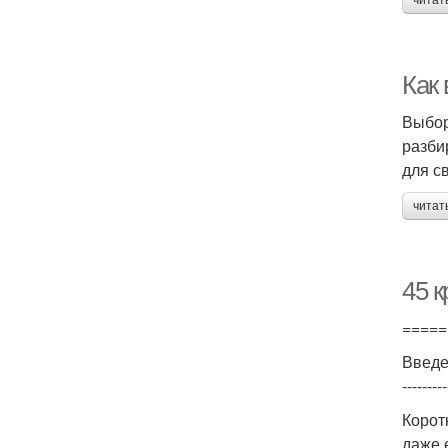
читат
Как
Выбор
разби
для с
читат
45 
=====
Введ
---------
Корот
даже 