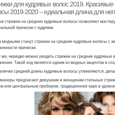
ижки для кудрявых волос 2019. Красивые 
осы 2019-2020 – идеальная длина для н
е стрижки на средние кудрявые волосы позволяют мастеру
нальной прически с кудрями.
а модными станут стрижки на средние кудрявые волосы с ак
венности прически.
у же, нередко можно увидеть стрижки на средние кудрявые
нения. Такой ход является одним из модных акцентов в со
аличии средней длины кудрявые волосы утяжеляются, дел
махеры предлагают девушкам и женщинам стильные стриж
ым или центральным пробором, традиционное каре в удлин