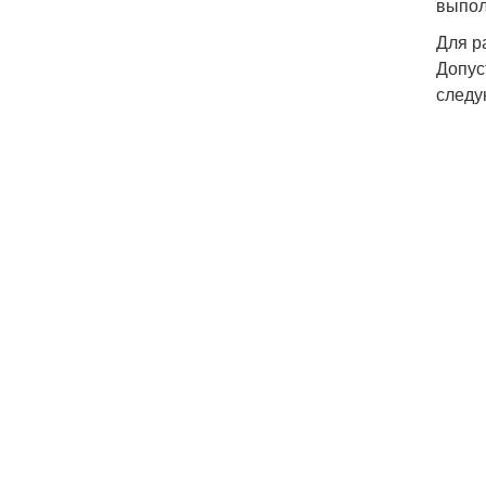
выпол
Для р
Допус
следу