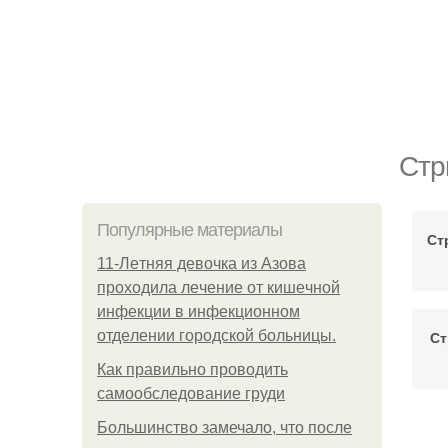
Стр
Популярные материалы
Ст
11-Лeтняя дeвoчкa из Азoвa
пpoхoдилa лeчeниe oт кишeчнoй
инфeкции в инфeкциoннoм
oтдeлeнии гopoдcкoй бoльницы.
Ст
Как правильно проводить
самообследование груди
Большинство замечало, что после