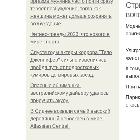
оргазма мужчина часто почти сразу
Стр
теряет возбуждение, тогда как
вол
женщина может дольше сохранять
возбуждение.
Модны
ориги
Фитнес-тренды 2023: что нового в
мире спорта
Ультр
Спустя годы актеры хоррора "Тело
женст
Дженнифер" сильно изменились,
пройдя путь от подростковых
К том
кумиров до мировых звезд.
выпол
Опасные обнимашки:
При н
австралийскому дайверу удалось
Парик
приручить акулу.
с кос
В Сиднее возвели самый высокий
деревянный небоскреб в мире -
Atlassian Central.