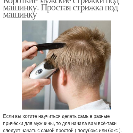
Поэтапная стрижка
Армейские стрижки
машинку. Простая стрижка под
машинку
Стрижки с переходом
Армейская стрижка
Мужская стрижка
Если вы хотите научиться делать самые разные
причёски для мужчины, то для начала вам всё-таки
следует начать с самой простой ( полубокс или бокс ).