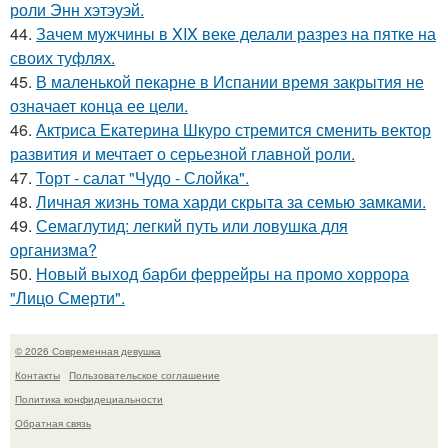
роли Энн хэтэуэй.
44.
Зачем мужчины в XIX веке делали разрез на пятке на
своих туфлях.
45.
В маленькой пекарне в Испании время закрытия не
означает конца ее цели.
46.
Актриса Екатерина Шкуро стремится сменить вектор
развития и мечтает о серьезной главной роли.
47.
Торт - салат "Чудо - Слойка".
48.
Личная жизнь тома харди скрыта за семью замками.
49.
Семаглутид: легкий путь или ловушка для
организма?
50.
Новый выход барби феррейры на промо хоррора
"Лицо Смерти".
© 2026 Современная девушка
Контакты
Пользовательское соглашение
Политика конфидециальности
Обратная связь