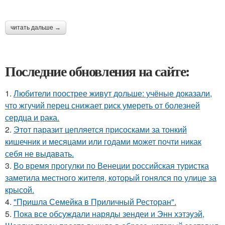
читать дальше →
Последние обновления на сайте:
1.
Любители поострее живут дольше: учёные доказали,
что жгучий перец снижает риск умереть от болезней
сердца и рака.
2.
Этот паразит цепляется присосками за тонкий
кишечник и месяцами или годами может почти никак
себя не выдавать.
3.
Во время прогулки по Венеции российская туристка
заметила местного жителя, который гонялся по улице за
крысой.
4.
"Пришла Семейка в Приличный Ресторан".
5.
Пока все обсуждали наряды зендеи и Энн хэтэуэй,