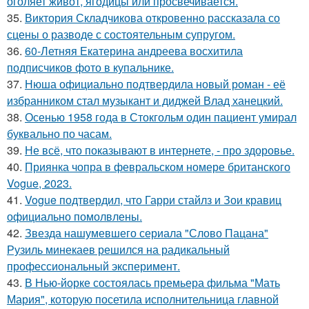
оголяет живот, ягодицы или просвечивается.
35.
Виктория Складчикова откровенно рассказала со
сцены о разводе с состоятельным супругом.
36.
60-Летняя Екатерина андреева восхитила
подписчиков фото в купальнике.
37.
Нюша официально подтвердила новый роман - её
избранником стал музыкант и диджей Влад ханецкий.
38.
Осенью 1958 года в Стокгольм один пациент умирал
буквально по часам.
39.
Не всё, что показывают в интернете, - про здоровье.
40.
Приянка чопра в февральском номере британского
Vogue, 2023.
41.
Vogue подтвердил, что Гарри стайлз и Зои кравиц
официально помолвлены.
42.
Звезда нашумевшего сериала "Слово Пацана"
Рузиль минекаев решился на радикальный
профессиональный эксперимент.
43.
В Нью-йорке состоялась премьера фильма "Мать
Мария", которую посетила исполнительница главной