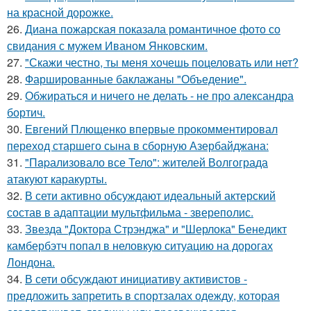
на красной дорожке.
26.
Диана пожарская показала романтичное фото со
свидания с мужем Иваном Янковским.
27.
"Скажи честно, ты меня хочешь поцеловать или нет?
28.
Фаршированные баклажаны "Объедение".
29.
Обжираться и ничего не делать - не про александра
бортич.
30.
Евгений Плющенко впервые прокомментировал
переход старшего сына в сборную Азербайджана:
31.
"Пapализовало все Тело": жителей Волгограда
атакуют каракурты.
32.
В сети активно обсуждают идеальный актерский
состав в адаптации мультфильма - звереполис.
33.
Звезда "Доктора Стрэнджа" и "Шерлока" Бенедикт
камбербэтч попал в неловкую ситуацию на дорогах
Лондона.
34.
В сети обсуждают инициативу активистов -
предложить запретить в спортзалах одежду, которая