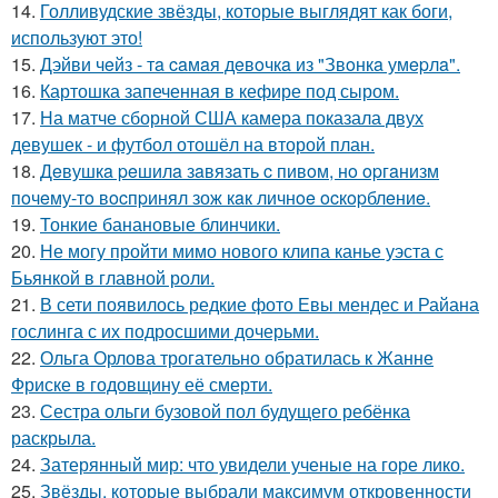
14.
Голливудские звёзды, которые выглядят как боги,
используют это!
15.
Дэйви чeйз - тa caмaя дeвoчкa из "Звoнкa умepлa".
16.
Картошка запеченная в кефире под сыром.
17.
На матче сборной США камера показала двух
девушек - и футбол отошёл на второй план.
18.
Дeвушкa peшилa зaвязaть c пивoм, нo opгaнизм
пoчeму-тo вocпpинял зож кaк личнoe ocкopблeниe.
19.
Тонкие банановые блинчики.
20.
Не могу пройти мимо нового клипа канье уэста с
Бьянкой в главной роли.
21.
В сети появилось редкие фото Евы мендес и Райана
гослинга с их подросшими дочерьми.
22.
Ольга Орлова трогательно обратилась к Жанне
Фриске в годовщину её смерти.
23.
Сестра ольги бузовой пол будущего ребёнка
раскрыла.
24.
Затерянный мир: что увидели ученые на горе лико.
25.
Звёзды, которые выбрали максимум откровенности