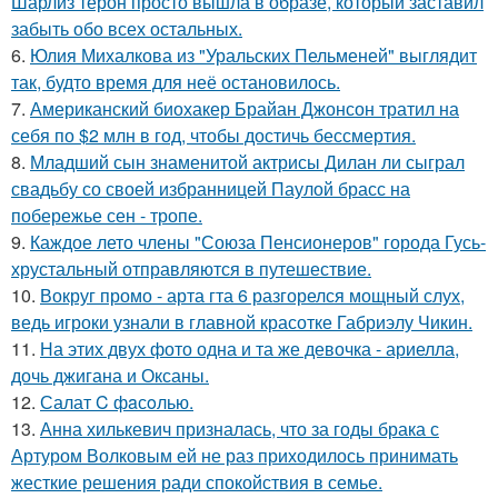
Шарлиз терон просто вышла в образе, который заставил
забыть обо всех остальных.
6.
Юлия Михалкова из "Уральских Пельменей" выглядит
так, будто время для неё остановилось.
7.
Американский биохакер Брайан Джонсон тратил на
себя по $2 млн в год, чтобы достичь бессмертия.
8.
Младший сын знаменитой актрисы Дилан ли сыграл
свадьбу со своей избранницей Паулой брасс на
побережье сен - тропе.
9.
Каждое лето члены "Союза Пенсионеров" города Гусь-
хрустальный отправляются в путешествие.
10.
Вокруг промо - арта гта 6 разгорелся мощный слух,
ведь игроки узнали в главной красотке Габриэлу Чикин.
11.
На этих двух фото одна и та же девочка - ариелла,
дочь джигана и Оксаны.
12.
Салат C фaсoлью.
13.
Анна хилькевич призналась, что за годы брака с
Артуром Волковым ей не раз приходилось принимать
жесткие решения ради спокойствия в семье.