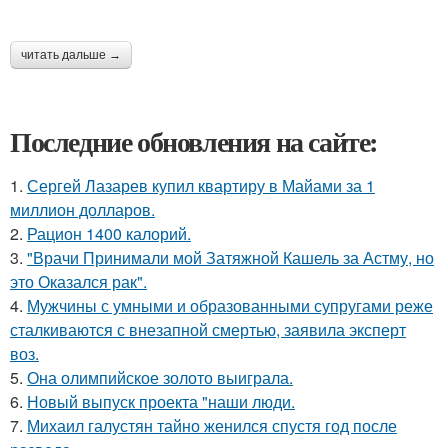
читать дальше →
Последние обновления на сайте:
1.
Сергей Лазарев купил квартиру в Майами за 1
миллион долларов.
2.
Рацион 1400 калорий.
3.
"Врачи Принимали мой Затяжной Кашель за Астму, но
это Оказался рак".
4.
Мужчины с умными и образованными супругами реже
сталкиваются с внезапной смертью, заявила эксперт
воз.
5.
Она олимпийское золото выиграла.
6.
Новый выпуск проекта "наши люди.
7.
Михаил галустян тайно женился спустя год после