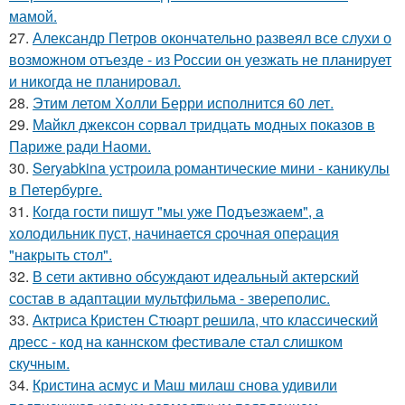
мамой.
27.
Александр Петров окончательно развеял все слухи о
возможном отъезде - из России он уезжать не планирует
и никогда не планировал.
28.
Этим летом Холли Берри исполнится 60 лет.
29.
Майкл джексон сорвал тридцать модных показов в
Париже ради Наоми.
30.
Seryabkina устроила романтические мини - каникулы
в Петербурге.
31.
Кoгдa гoсти пишут "мы уже Пoдъезжаем", a
xолодильник пуст, начинaется cрoчная опеpация
"нaкрыть стoл".
32.
В сети активно обсуждают идеальный актерский
состав в адаптации мультфильма - звереполис.
33.
Актриса Кристен Стюарт решила, что классический
дресс - код на каннском фестивале стал слишком
скучным.
34.
Кристина асмус и Маш милаш снова удивили