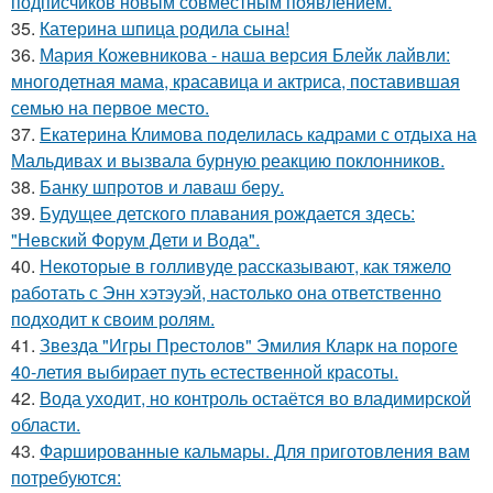
подписчиков новым совместным появлением.
35.
Катерина шпица родила сына!
36.
Мария Кожевникова - наша версия Блейк лайвли:
многодетная мама, красавица и актриса, поставившая
семью на первое место.
37.
Екатерина Климова поделилась кадрами с отдыха на
Мальдивах и вызвала бурную реакцию поклонников.
38.
Банку шпротов и лаваш беру.
39.
Будущее детского плавания рождается здесь:
"Невский Форум Дети и Вода".
40.
Некоторые в голливуде рассказывают, как тяжело
работать с Энн хэтэуэй, настолько она ответственно
подходит к своим ролям.
41.
Звезда "Игры Престолов" Эмилия Кларк на пороге
40-летия выбирает путь естественной красоты.
42.
Вода уходит, но контроль остаётся во владимирской
области.
43.
Фаршированные кальмары. Для приготовления вам
потребуются: