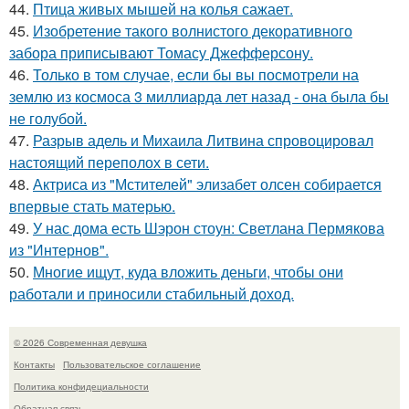
44.
Птица живых мышей на колья сажает.
45.
Изобретение такого волнистого декоративного
забора приписывают Томасу Джефферсону.
46.
Только в том случае, если бы вы посмотрели на
землю из космоса 3 миллиарда лет назад - она была бы
не голубой.
47.
Разрыв адель и Михаила Литвина спровоцировал
настоящий переполох в сети.
48.
Актриса из "Мстителей" элизабет олсен собирается
впервые стать матерью.
49.
У нас дома есть Шэрон стоун: Светлана Пермякова
из "Интернов".
50.
Многие ищут, куда вложить деньги, чтобы они
работали и приносили стабильный доход.
© 2026 Современная девушка
Контакты
Пользовательское соглашение
Политика конфидециальности
Обратная связь