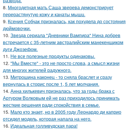
развода.
8.
Многодетная мать Саша зверева демонстрирует
перерастянутую кожу и канаты мышц.
9.
Ксения Собчак призналась, как похудела до состояния
дюймовочки.
10.
Звeздa сериала "Дневники Вампира" Нина добрев
встречается с 35-летним австралийским манекенщиком
дуги Джозефом.
11.
Не все полезные продукты одинаковы.
12.
"Мы Вместе" - это не просто слова, а смысл жизни
для многих жителей радужного.
13.
Митрошина наконец - то сняла браслет и сразу
вернулась в сторис после 1, 5 лет молчания.
14.
Анна хилькевич призналась, что за годы брака с
Артуром Волковым ей не раз приходилось принимать
жесткие решения ради спокойствия в семье.
15.
Мало кто знает, но в 2005 году Леонардо ди каприо
отсидел модель, которая напала на него.
16.
Идеальная голливудская пара!