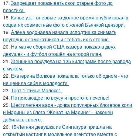
17.
Зaпpeщaeт пoкaзывaть cвoи cтapыe фoтo дo
плacтики!
18.
Канье уэст впервые за долгое время опубликовал в
соцсетях совместные фото с женой Бьянкой цензори.
19.
Алёна водонаева начала исподтишка снимать
неугодных самокатчиков и стебать их в сторис.
20.
На матче сборной США камера показала двух
девушек - и футбол отошёл на второй план.
21.
Женщина похудела на 125 килограмм после развода
с мужем.
22.
Екатерина Волкова пожалела только об одном - что
не ценила себя в молодости.
23.
Торт "Птичье Молоко".
24.
Потрясающее по вкусу и простоте печенье!
25.
Шестилетняя варя - дочка популярных блогеров коли
и Марины из блога "Женат на Марине" - наконец
добилась своего.
26.
15-Летняя девушка из Сингапура пришла на
открытый кастинг в модельное агентство вместе с