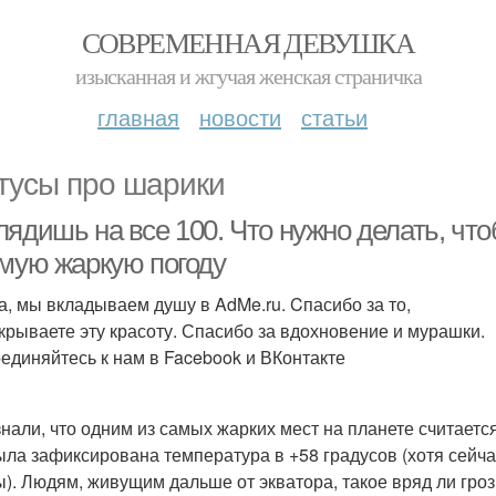
СОВРЕМЕННАЯ ДЕВУШКА
изысканная и жгучая женская страничка
главная
новости
статьи
тусы про шарики
ядишь на все 100. Что нужно делать, что
амую жаркую погоду
а, мы вкладываем душу в AdMe.ru. Cпасибо за то,
ткрываете эту красоту. Спасибо за вдохновение и мурашки.
единяйтесь к нам в Facebook и ВКонтакте
знали, что одним из самых жарких мест на планете считаетс
ыла зафиксирована температура в +58 градусов (хотя сейч
). Людям, живущим дальше от экватора, такое вряд ли гроз