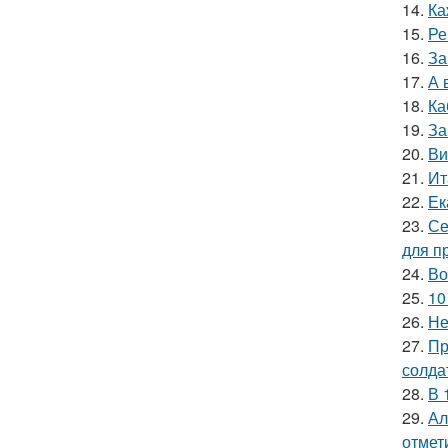
14.
Ка
15.
Ре
16.
За
17.
А 
18.
Ка
19.
За
20.
Ви
21.
Ит
22.
Ек
23.
Се
для п
24.
Во
25.
10
26.
Не
27.
Пр
солда
28.
В 
29.
Ал
отмет