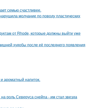
лает семью счастливее.
, нарушила молчание по поводу пластических
дуктам от Rhode, которые должны выйти уже
злишней худобы после её последнего появления
 и ароматный напиток.
на роль Северуса снейпа - им стал звезда