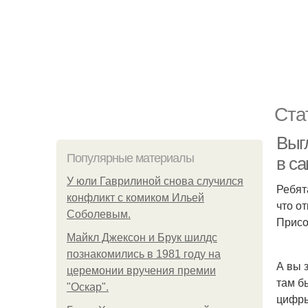
Ста
Выгл
Популярные материалы
в с
У юли Гаврилиной снова случился
Ребят
конфликт с комиком Ильей
что о
Соболевым.
Присо
Майкл Джексон и Брук шилдс
познакомились в 1981 году на
А вы 
церемонии вручения премии
там б
"Оскар".
цифры