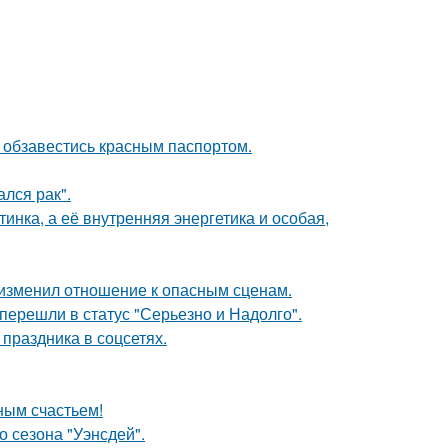
 обзавестись красным паспортом.
лся рак".
инка, а её внутренняя энергетика и особая,
у изменил отношение к опасным сценам.
перешли в статус "Серьезно и Надолго".
 праздника в соцсетях.
ным счастьем!
 сезона "Уэнсдей".