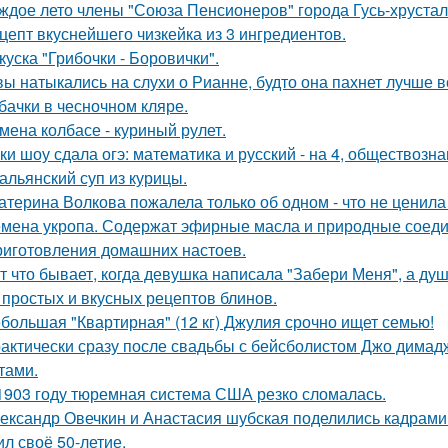
ждое лето члены "Союза Пенсионеров" города Гусь-хруста
цепт вкуснейшего чизкейка из 3 ингредиентов.
куска "Грибочки - Боровички".
вы натыкались на слухи о Рианне, будто она пахнет лучше 
бачки в чесночном кляре.
мена колбасе - куриный рулет.
ки шоу сдала огэ: математика и русский - на 4, обществознан
альянский суп из курицы.
атерина Волкова пожалела только об одном - что не ценила
мена укропа. Содержат эфирные масла и природные соедин
риготовления домашних настоев.
т что бывает, когда девушка написала "Забери Меня", а душ
 простых и вкусных рецептов блинов.
большая "Квартирная" (12 кг) Джулия срочно ищет семью!
актически сразу после свадьбы с бейсболистом Джо димад
тами.
1903 году тюремная система США резко сломалась.
ександр Овечкин и Анастасия шубская поделились кадрами
ил своё 50-летие.