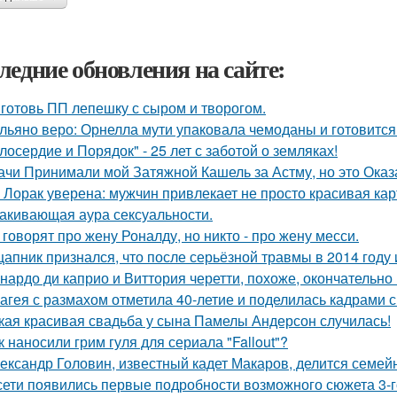
ледние обновления на сайте:
готовь ПП лепешку с сыром и творогом.
льяно веро: Орнелла мути упаковала чемоданы и готовится
лосердие и Порядок" - 25 лет с заботой о земляках!
ачи Принимали мой Затяжной Кашель за Астму, но это Оказа
 Лорак уверена: мужчин привлекает не просто красивая карт
акивающая аура сексуальности.
 говорят про жену Роналду, но никто - про жену месси.
цапник признался, что после серьёзной травмы в 2014 год
нардо ди каприо и Виттория черетти, похоже, окончательно 
агея с размахом отметила 40-летие и поделилась кадрами с
кая красивая свадьба у сына Памелы Андерсон случилась!
к наносили грим гуля для сериала "Fallout"?
ександр Головин, известный кадет Макаров, делится семей
сети появились первые подробности возможного сюжета 3-го