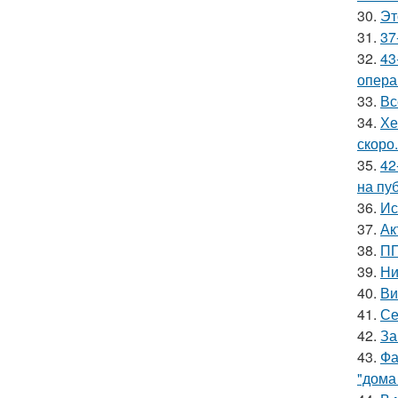
30.
Эт
31.
37
32.
43
опера
33.
Вс
34.
Хе
скоро.
35.
42
на пу
36.
Ис
37.
Ак
38.
ПП
39.
Ни
40.
Ви
41.
Се
42.
За
43.
Фа
"дома