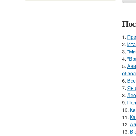
Пос
1.
При
2.
Ита
3.
"Ми
4.
"Вр
5.
Ани
обвол
6.
Все
7.
Ян 
8.
Лео
9.
Пел
10.
Ка
11.
Ка
12.
Ал
13.
В 