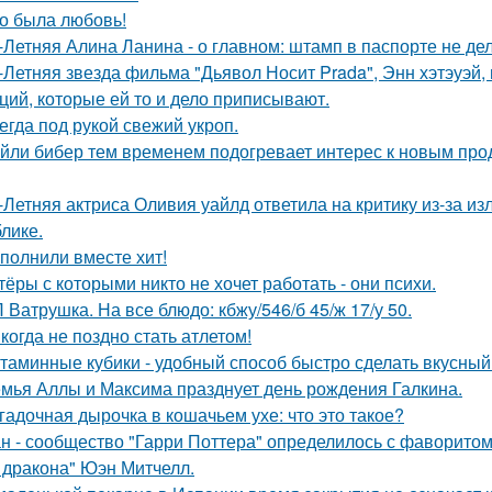
о была любовь!
-Летняя Алина Ланина - о главном: штамп в паспорте не де
-Летняя звезда фильма "Дьявол Носит Prada", Энн хэтэуэй
ций, которые ей то и дело приписывают.
егда под рукой свежий укроп.
йли бибер тем временем подогревает интерес к новым про
-Летняя актриса Оливия уайлд ответила на критику из-за и
блике.
полнили вместе хит!
тёры с которыми никто не хочет работать - они психи.
 Ватрушка. На все блюдо: кбжу/546/б 45/ж 17/у 50.
когда не поздно стать атлетом!
таминные кубики - удобный способ быстро сделать вкусный
мья Аллы и Максима празднует день рождения Галкина.
гадочная дырочка в кошачьем ухе: что это такое?
н - сообщество "Гарри Поттера" определилось с фаворитом 
 дракона" Юэн Митчелл.