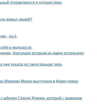
льный отправляются в путешествие.
всех живых людей?
ие - на 3.
 себя в молодости.
ения, благодаря которым их давно используют
а уже уехала на такси раньше тела.
жо Мэрилин Монро выступила в Корее перед
 с юбилея Сергея Жукова, который с размахом