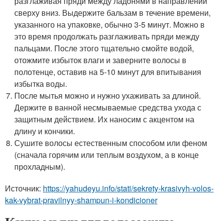
разглаживая пряди между ладонями в направлении
сверху вниз. Выдержите бальзам в течение времени,
указанного на упаковке, обычно 3-5 минут. Можно в
это время продолжать разглаживать пряди между
пальцами. После этого тщательно смойте водой,
отожмите избыток влаги и заверните волосы в
полотенце, оставив на 5-10 минут для впитывания
избытка воды.
После мытья можно и нужно ухаживать за длиной.
Держите в ванной несмываемые средства ухода с
защитным действием. Их наносим с акцентом на
длину и кончики.
Сушите волосы естественным способом или феном
(сначала горячим или теплым воздухом, а в конце
прохладным).
Источник:
https://yahudeyu.info/stati/sekrety-krasivyh-volos-
kak-vybrat-pravilnyy-shampun-i-kondicioner