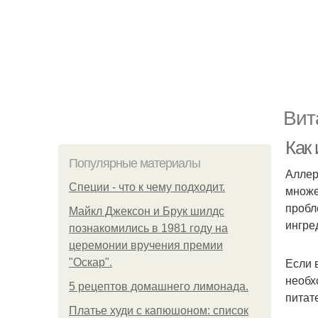
Вит
Как
Популярные материалы
Аллер
Специи - что к чему подходит.
множе
пробл
Майкл Джексон и Брук шилдс
ингре
познакомились в 1981 году на
церемонии вручения премии
Если 
"Оскар".
необх
5 рецептов домашнего лимонада.
питат
Платье худи с капюшоном: список