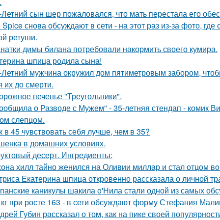
.
-Летний сын шер пожаловался, что мать перестала его обес
e Spice снова обсуждают в сети - на этот раз из-за фото, гд
ой ретуши.
натки димы билана потребовали накормить своего кумира.
терина шпица родила сына!
-Летний мужчина окружил дом пятиметровым забором, чтобы
я их до смерти.
орожное печенье "Треугольники".
ообщила о Разводе с Мужем" - 35-летняя стендап - комик В
ом слепцом.
к в 45 чувствовать себя лучше, чем в 35?
шенка в домашних условиях.
уктовый десерт. Ингредиенты:
она хилл тайно женился на Оливии миллар и стал отцом во 
триса Екатерина шпица откровенно рассказала о личной тра
панские каникулы шакила о'Нила стали одной из самых обс
 кг при росте 163 - в сети обсуждают форму Стефания Мали
дрей Губин рассказал о том, как на пике своей популярнос