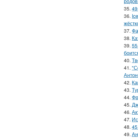
родов
35.
49
36.
Ic
жёстк
37.
Фа
38.
Ка
39.
55
боитс
40.
Тв
41.
"С
Антон
42.
Ка
43.
Ту
44.
Фр
45.
Дж
46.
Ак
47.
Ис
48.
45
49.
Ан