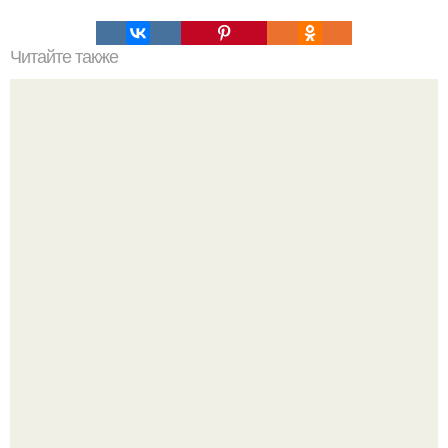
Читайте также
Татуировки для женщин после 50: стиль, мода и
самовыражение