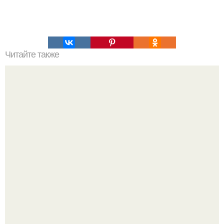
Читайте также
Выбирай упражнения, чтобы прокачать именно твой тип
попы.