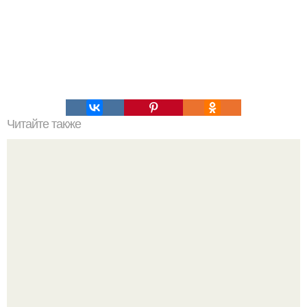
Читайте также
Как избежать ошибок при похудении за 30 дней